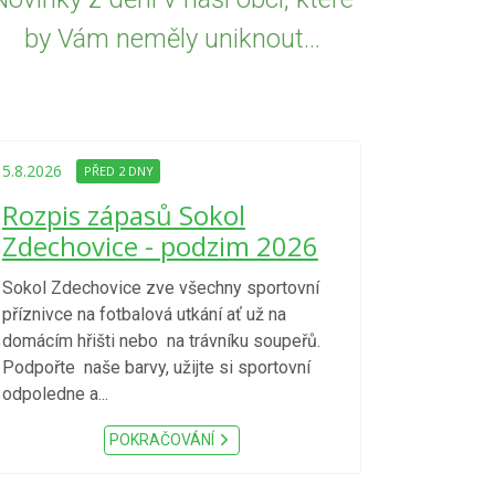
by Vám neměly uniknout...
5.8.2026
PŘED
Upozorně
5.8.2026
PŘED 2 DNY
Nařízení
Rozpis zápasů Sokol
kraje 4/
Zdechovice - podzim 2026
zvýšenéh
vzniku p
Sokol Zdechovice zve všechny sportovní
příznivce na fotbalová utkání ať už na
S ohledem na d
domácím hřišti nebo na trávníku soupeřů.
meteorologick
Podpořte naše barvy, užijte si sportovní
sucho, velmi v
odpoledne a...
zátěž, ...) up
Nařízení Pardu
POKRAČOVÁNÍ