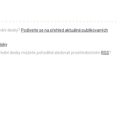
řední desky?
Podívejte se na přehled aktuálně publikovaných
ěsky
.
 úřední desky můžete pohodlně sledovat prostřednictvím
RSS
?