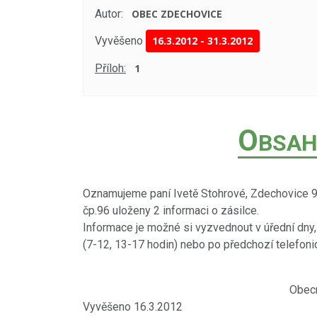
Autor:
OBEC ZDECHOVICE
Vyvěšeno
16.3.2012
-
31.3.2012
Příloh:
1
O
BSAH
Oznamujeme paní Ivetě Stohrové, Zdechovice 9
čp.96 uloženy 2 informaci o zásilce.
Informace je možné si vyzvednout v úřední dny, t
(7-12, 13-17 hodin) nebo po předchozí telefon
Obecní úřad Zde
Vyvěšeno 16.3.2012