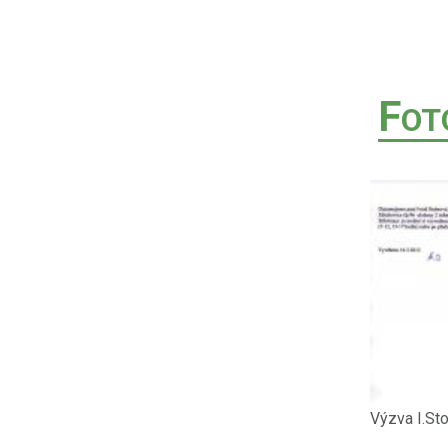
F
OT
Výzva I.St