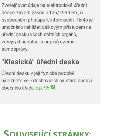
Zveřejňovat údaje na elektronické úřední
desce zavedl zákon č.106/1999 Sb., o
svobodném přístupu k informacím. Tímto je
umožněno nahlížet dálkovým přístupem na
úřední desku všech státních orgánů,
veřejných institucí a orgánů územní
samosprávy.
"Klasická" úřední deska
Úřední desku v její fyzické podobě
naleznete ve Zdechovicích na staré budově
obecního úřadu,
č.p. 96
.
S
OUVISEJÍCÍ STRÁNKY: