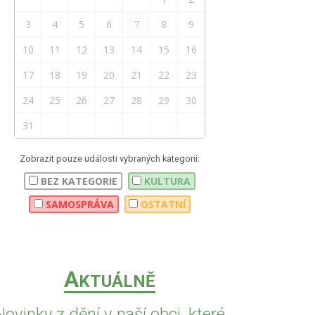
3
4
5
6
7
8
9
10
11
12
13
14
15
16
17
18
19
20
21
22
23
24
25
26
27
28
29
30
31
Zobrazit pouze události vybraných kategorií:
BEZ KATEGORIE
KULTURA
SAMOSPRÁVA
OSTATNÍ
A
KTUÁLNĚ
Novinky z dění v naší obci, které