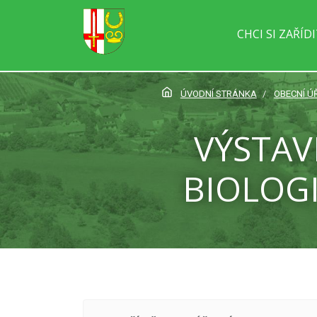
CHCI SI ZAŘÍD
ÚVODNÍ STRÁNKA
OBECNÍ Ú
VÝSTAV
BIOLOG