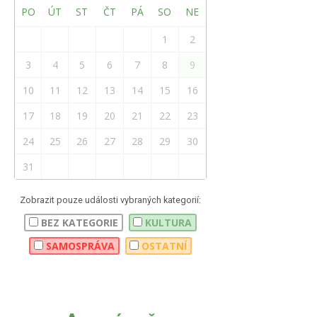
PO
ÚT
ST
ČT
PÁ
SO
NE
1
2
3
4
5
6
7
8
9
10
11
12
13
14
15
16
17
18
19
20
21
22
23
24
25
26
27
28
29
30
31
Zobrazit pouze události vybraných kategorií:
BEZ KATEGORIE
KULTURA
SAMOSPRÁVA
OSTATNÍ