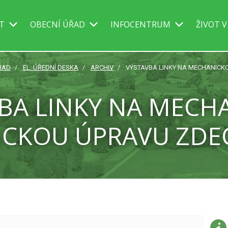
IT
OBECNÍ ÚŘAD
INFOCENTRUM
ŽIVOT V
ŘAD
EL. ÚŘEDNÍ DESKA
ARCHIV
VÝSTAVBA LINKY NA MECHANICK
BA LINKY NA MECH
ICKOU ÚPRAVU ZDE