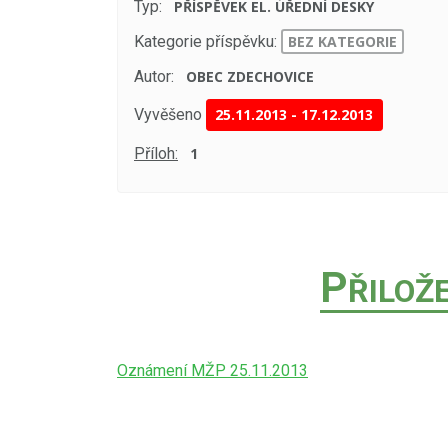
Typ:
PŘÍSPĚVEK EL. ÚŘEDNÍ DESKY
Kategorie příspěvku:
BEZ KATEGORIE
Autor:
OBEC ZDECHOVICE
Vyvěšeno
25.11.2013
-
17.12.2013
Příloh:
1
P
ŘILOŽ
Oznámení MŽP 25.11.2013