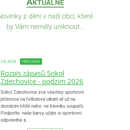
A
KTUÁLNĚ
Novinky z dění v naší obci, které
by Vám neměly uniknout...
5.8.2026
PŘED
Upozorně
5.8.2026
PŘED 4 DNY
Nařízení
Rozpis zápasů Sokol
kraje 4/
Zdechovice - podzim 2026
zvýšenéh
vzniku p
Sokol Zdechovice zve všechny sportovní
příznivce na fotbalová utkání ať už na
S ohledem na d
domácím hřišti nebo na trávníku soupeřů.
meteorologick
Podpořte naše barvy, užijte si sportovní
sucho, velmi v
odpoledne a...
zátěž, ...) up