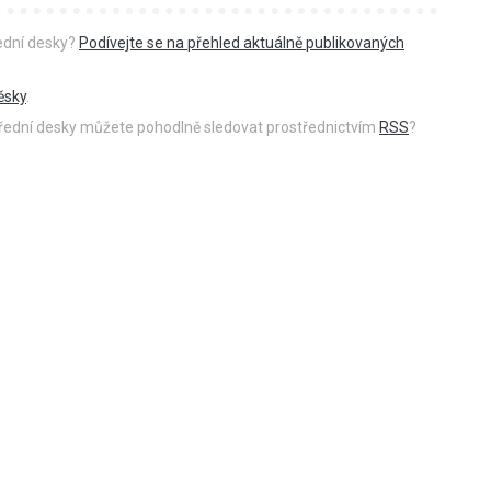
řední desky?
Podívejte se na přehled aktuálně publikovaných
ěsky
.
 úřední desky můžete pohodlně sledovat prostřednictvím
RSS
?