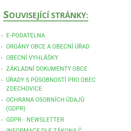
S
OUVISEJÍCÍ STRÁNKY:
E-PODATELNA
ORGÁNY OBCE A OBECNÍ ÚŘAD
OBECNÍ VYHLÁŠKY
ZÁKLADNÍ DOKUMENTY OBCE
ÚŘADY S PŮSOBNOSTÍ PRO OBEC
ZDECHOVICE
OCHRANA OSOBNÍCH ÚDAJŮ
(GDPR)
GDPR - NEWSLETTER
INFORMACE DLE ZÁKONA Č.