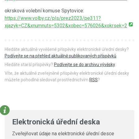
okrsková volební komuse Spytovice:
https://www.volby.cz/pls/prez2023/pe311?
xjazyk=CZ&xnumnuts=5302&xobec=576026&xokrsek=2
Hledáte aktuálně vyvěšené příspěvky elektronické úřední desky?
Podívejte se na přehled aktuálně publikovaných příspěvků
.
Hledáte starší příspěvky?
Podívejte se do archivu vývěsky
.
Víte, že aktuálně zveřejněné příspěvky elektronické úřední desky
můžete pohodlně sledovat prostřednictvím
RSS
?
Elektronická úřední deska
Zveřejňovat údaje na elektronické úřední desce