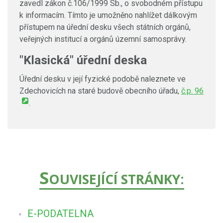
zavedl zákon č.106/1999 Sb., o svobodném přístupu
k informacím. Tímto je umožněno nahlížet dálkovým
přístupem na úřední desku všech státních orgánů,
veřejných institucí a orgánů územní samosprávy.
"Klasická" úřední deska
Úřední desku v její fyzické podobě naleznete ve
Zdechovicích na staré budově obecního úřadu,
č.p. 96
.
S
OUVISEJÍCÍ STRÁNKY:
E-PODATELNA