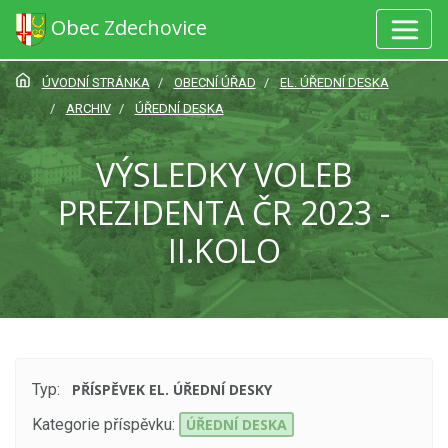
Obec Zdechovice
ÚVODNÍ STRÁNKA
OBECNÍ ÚŘAD
EL. ÚŘEDNÍ DESKA
ARCHIV
ÚŘEDNÍ DESKA
VÝSLEDKY VOLEB
PREZIDENTA ČR 2023 -
II.KOLO
Typ:
PŘÍSPĚVEK EL. ÚŘEDNÍ DESKY
Kategorie příspěvku:
ÚŘEDNÍ DESKA