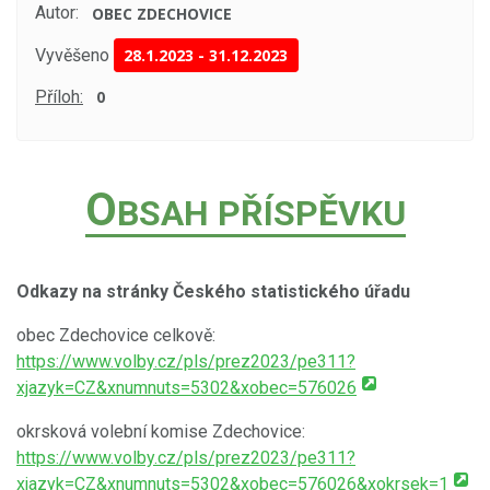
Autor:
OBEC ZDECHOVICE
Vyvěšeno
28.1.2023
-
31.12.2023
Příloh:
0
O
BSAH PŘÍSPĚVKU
Odkazy na stránky Českého statistického úřadu
obec Zdechovice celkově:
https://www.volby.cz/pls/prez2023/pe311?
xjazyk=CZ&xnumnuts=5302&xobec=576026
okrsková volební komise Zdechovice:
https://www.volby.cz/pls/prez2023/pe311?
xjazyk=CZ&xnumnuts=5302&xobec=576026&xokrsek=1