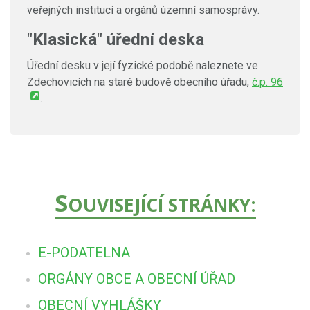
veřejných institucí a orgánů územní samosprávy.
"Klasická" úřední deska
Úřední desku v její fyzické podobě naleznete ve
Zdechovicích na staré budově obecního úřadu,
č.p. 96
.
S
OUVISEJÍCÍ STRÁNKY:
E-PODATELNA
ORGÁNY OBCE A OBECNÍ ÚŘAD
OBECNÍ VYHLÁŠKY