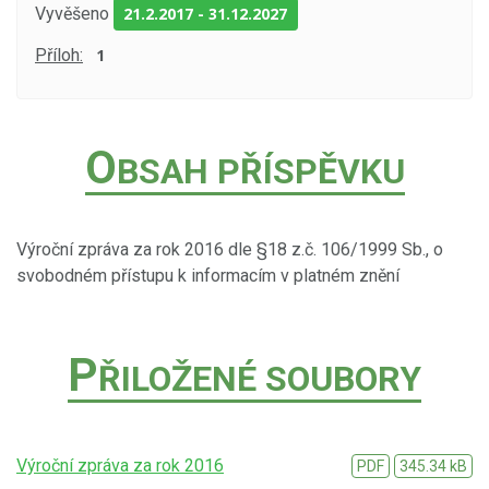
Vyvěšeno
21.2.2017
-
31.12.2027
Příloh:
1
O
BSAH PŘÍSPĚVKU
Výroční zpráva za rok 2016 dle §18 z.č. 106/1999 Sb., o
svobodném přístupu k informacím v platném znění
P
ŘILOŽENÉ SOUBORY
Výroční zpráva za rok 2016
PDF
345.34 kB