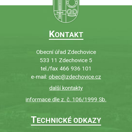
K
ONTAKT
Obecní úřad Zdechovice
533 11 Zdechovice 5
tel./fax 466 936 101
e-mail:
obec@zdechovice.cz
další kontakty
informace dle z. č. 106/1999 Sb.
T
ECHNICKÉ ODKAZY