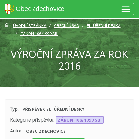
Obec Zdechovice
ÚVODNÍ STRÁNKA
OBECNÍ ÚŘAD
EL. ÚŘEDNÍ DESKA
ZÁKON 106/1999 SB.
VÝROČNÍ ZPRÁVA ZA ROK
2016
Typ:
PŘÍSPĚVEK EL. ÚŘEDNÍ DESKY
Kategorie příspěvku:
ZÁKON 106/1999 SB.
Autor:
OBEC ZDECHOVICE