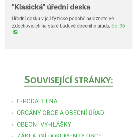
"Klasická" úřední deska
Úřední desku v její fyzické podobě naleznete ve
Zdechovicích na staré budově obecního úřadu,
č.p. 96
.
S
OUVISEJÍCÍ STRÁNKY:
E-PODATELNA
ORGÁNY OBCE A OBECNÍ ÚŘAD
OBECNÍ VYHLÁŠKY
ZÁKLADNÍ DOKUMENTY OBCE