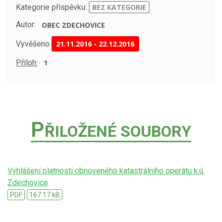
Kategorie příspěvku:
BEZ KATEGORIE
Autor:
OBEC ZDECHOVICE
Vyvěšeno
21.11.2016
-
22.12.2016
Příloh:
1
P
ŘILOŽENÉ SOUBORY
Vyhlášení platnosti obnoveného katastrálního operátu k.ú.
Zdechovice
PDF
167.17 kB