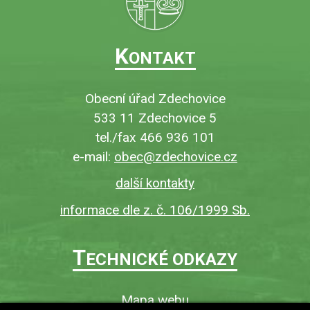
K
ONTAKT
Obecní úřad Zdechovice
533 11 Zdechovice 5
tel./fax 466 936 101
e-mail:
obec@zdechovice.cz
další kontakty
informace dle z. č. 106/1999 Sb.
T
ECHNICKÉ ODKAZY
Mapa webu