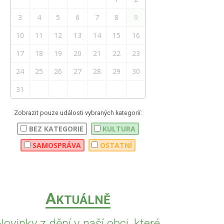
3
4
5
6
7
8
9
10
11
12
13
14
15
16
17
18
19
20
21
22
23
24
25
26
27
28
29
30
31
Zobrazit pouze události vybraných kategorií:
BEZ KATEGORIE
KULTURA
SAMOSPRÁVA
OSTATNÍ
A
KTUÁLNĚ
Novinky z dění v naší obci, které