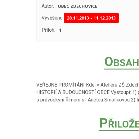
Autor:
OBEC ZDECHOVICE
Vyvěšeno
28.11.2013
-
11.12.2013
Příloh:
1
O
BSAH
VEŘEJNÉ PROMÍTÁNÍ Kde: v Atelieru ZŠ Zdecho
HISTORIÍ A BUDOUCNOSTÍ OBCE Vystoupí: 1) 
s průvodkyní filmem sl. Anetou Smolíkovou 2)
P
ŘILOŽ