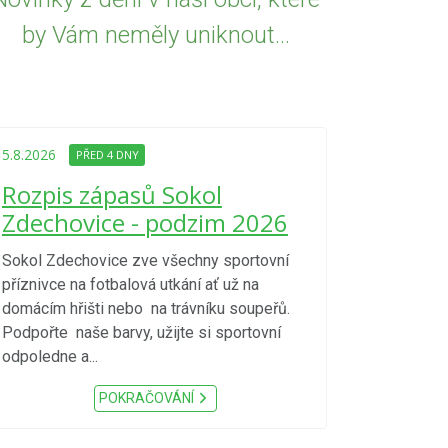
by Vám neměly uniknout...
5.8.2026
PŘED
Upozorně
5.8.2026
PŘED 4 DNY
Nařízení
Rozpis zápasů Sokol
kraje 4/
Zdechovice - podzim 2026
zvýšenéh
vzniku p
Sokol Zdechovice zve všechny sportovní
příznivce na fotbalová utkání ať už na
S ohledem na d
domácím hřišti nebo na trávníku soupeřů.
meteorologick
Podpořte naše barvy, užijte si sportovní
sucho, velmi v
odpoledne a...
zátěž, ...) up
Nařízení Pardu
POKRAČOVÁNÍ