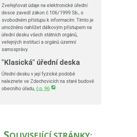
Zveřejňovat údaje na elektronické úřední
desce zavedl zákon č.106/1999 Sb., o
svobodném přístupu k informacím. Tímto je
umožněno nahlížet dálkovým přístupem na
úřední desku všech státních orgánů,
veřejných institucí a orgánů územní
samosprávy.
"Klasická" úřední deska
Úřední desku v její fyzické podobě
naleznete ve Zdechovicích na staré budově
obecního úřadu,
č.p. 96
.
S
OUVISEJÍCÍ STRÁNKY: