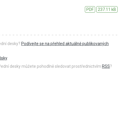
PDF
237.11 kB
řední desky?
Podívejte se na přehled aktuálně publikovaných
ěsky
.
 úřední desky můžete pohodlně sledovat prostřednictvím
RSS
?