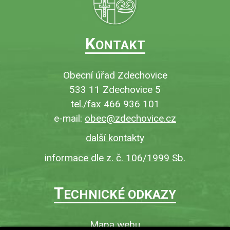
K
ONTAKT
Obecní úřad Zdechovice
533 11 Zdechovice 5
tel./fax 466 936 101
e-mail:
obec@zdechovice.cz
další kontakty
informace dle z. č. 106/1999 Sb.
T
ECHNICKÉ ODKAZY
Mapa webu