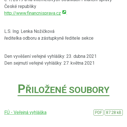
České republiky
http://www.financnisprava.cz
.
L.S. Ing. Lenka Nožičková
ředitelka odboru a zástupkyně ředitele sekce
Den vyvěšení veřejné vyhlášky: 23. dubna 2021
Den sejmutí veřejné vyhlášky: 27. května 2021
P
ŘILOŽENÉ SOUBORY
FÚ - Veřejná vyhláška
PDF
87.28 kB