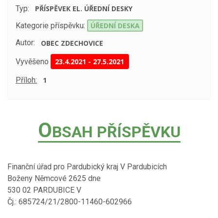
Typ:
PŘÍSPĚVEK EL. ÚŘEDNÍ DESKY
Kategorie příspěvku:
ÚŘEDNÍ DESKA
Autor:
OBEC ZDECHOVICE
Vyvěšeno
23.4.2021
-
27.5.2021
Příloh:
1
O
BSAH PŘÍSPĚVKU
Finanční úřad pro Pardubický kraj V Pardubicích
Boženy Němcové 2625 dne
530 02 PARDUBICE V
Čj.: 685724/21/2800-11460-602966