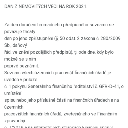
DAŇ Z NEMOVITÝCH VĚCÍ NA ROK 2021.
Za den doručení hromadného předpisného seznamu se
považuje třicátý
den po jeho zpřístupnění (§ 50 odst. 2 zákona č. 280/2009
Sb., daňový
řád, ve znění pozdějších předpisů), tj. ode dne, kdy bylo
možné se s ním
poprvé seznámit.
Seznam všech územních pracovišť finančních úřadů je
uveden v příloze
č. 1 pokynu Generálního finančního ředitelství č. GFŘ-D-41, o
umístění
spisu nebo jeho příslušné části na finančních úřadech a na
územních
pracovištích finančních úřadů, zveřejněného ve Finančním
zpravodaji
č. 7/2019 a na internetových stránkách Finanční správy