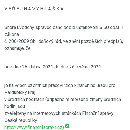
V E Ř E J N Á V Y H L Á Š K A
Shora uvedený správce daně podle ustanovení § 50 odst. 1
zákona
č. 280/2009 Sb., daňový řád, ve znění pozdějších předpisů,
oznamuje, že
ode dne 26. dubna 2021 do dne 26. května 2021
je na všech územních pracovištích Finančního úřadu pro
Pardubický kraj
v úředních hodinách (případné mimořádné změny úředních
hodin jsou
zveřejněny na internetových stránkách Finanční správy
České republiky
http://www.financnisprava.cz)