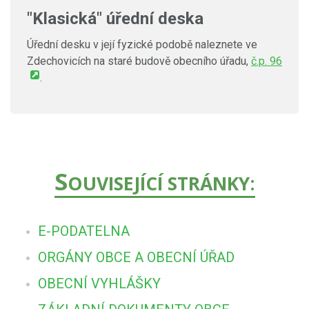
"Klasická" úřední deska
Úřední desku v její fyzické podobě naleznete ve
Zdechovicích na staré budově obecního úřadu,
č.p. 96
.
S
OUVISEJÍCÍ STRÁNKY:
E-PODATELNA
ORGÁNY OBCE A OBECNÍ ÚŘAD
OBECNÍ VYHLÁŠKY