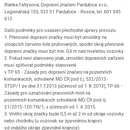
Blanka Faltysová, Dopravní značení Pardubice s.r.o.,
Legionářská 155, 533 51 Pardubice - Rosice, tel. 601 545
613
Další podmínky pro osazení přechodné úpravy provozu:
1. Přenosné dopravní značky musí být umístěny na
sloupcích červeno-bíle pruhovaných, spodní okraj přenosné
dopravní značky musí být min. 0,6 m nad niveletou vozovky.
2. Pokud není stanoveno jinak, umístění dopravních zařízení
musí splňovat podmínky stanovené
v TP 65 - Zásady pro dopravní značení na pozemních
komunikacích, schválené MD ČR pod č.j. 532/2013-
STSP/1 ze dne 31.7.2013 (účinnost od 1. 8. 2013), TP 66 -
Zásady pro označování pracovních míst na
pozemních komunikacích schválené MD ČR pod čj.
21/2015-120-TN/1, s účinností od 1. 4. 2015.
3. Vnitřní okraj značky bude 0,5 m až 2 m od okraje vozovky
nebo chodníku (u vozovek se zpevněnou krajnici
od vnějšího okraje zpevněné krajnice).