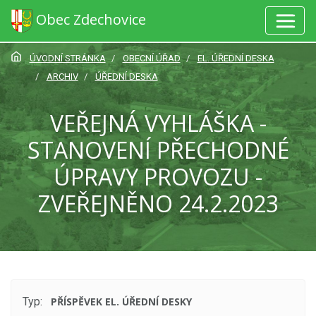
Obec Zdechovice
ÚVODNÍ STRÁNKA
OBECNÍ ÚŘAD
EL. ÚŘEDNÍ DESKA
ARCHIV
ÚŘEDNÍ DESKA
VEŘEJNÁ VYHLÁŠKA -
STANOVENÍ PŘECHODNÉ
ÚPRAVY PROVOZU -
ZVEŘEJNĚNO 24.2.2023
Typ:
PŘÍSPĚVEK EL. ÚŘEDNÍ DESKY