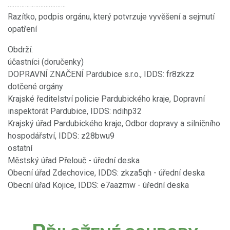
…………………………….
Razítko, podpis orgánu, který potvrzuje vyvěšení a sejmutí
opatření
Obdrží:
účastníci (doručenky)
DOPRAVNÍ ZNAČENÍ Pardubice s.r.o., IDDS: fr8zkzz
dotčené orgány
Krajské ředitelství policie Pardubického kraje, Dopravní
inspektorát Pardubice, IDDS: ndihp32
Krajský úřad Pardubického kraje, Odbor dopravy a silničního
hospodářství, IDDS: z28bwu9
ostatní
Městský úřad Přelouč - úřední deska
Obecní úřad Zdechovice, IDDS: zkza5qh - úřední deska
Obecní úřad Kojice, IDDS: e7aazmw - úřední deska