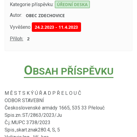
Kategorie příspěvku:
ÚŘEDNÍ DESKA
Autor:
OBEC ZDECHOVICE
Vyvěšeno
24.2.2023
-
11.4.2023
Příloh:
2
O
BSAH PŘÍSPĚVKU
M Ě S T S K Ý Ú Ř A D P Ř E L O U Č
ODBOR STAVEBNÍ
Československé armády 1665, 535 33 Přelouč
Spis.zn.:ST/2863/2023/Ju
Č.j.:MUPC 3738/2023
Spis.,skart.znak280.4, S, 5