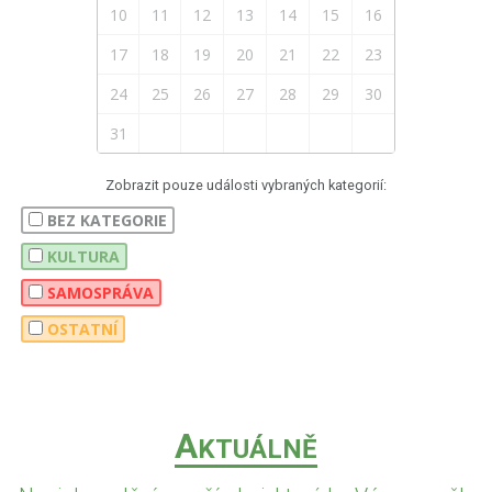
10
11
12
13
14
15
16
17
18
19
20
21
22
23
24
25
26
27
28
29
30
31
Zobrazit pouze události vybraných kategorií:
BEZ KATEGORIE
KULTURA
SAMOSPRÁVA
OSTATNÍ
A
KTUÁLNĚ