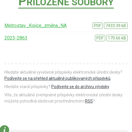
P
ŘILOŽENÉ SOUBORY
Metrostav,_Kojice_změna_NA
PDF
7433.39 kB
2023-2863
PDF
170.66 kB
Hledáte aktuálně vyvěšené příspěvky elektronické úřední desky?
Podívejte se na přehled aktuálně publikovaných příspěvků
.
Hledáte starší příspěvky?
Podívejte se do archivu vývěsky
.
Víte, že aktuálně zveřejněné příspěvky elektronické úřední desky
můžete pohodlně sledovat prostřednictvím
RSS
?