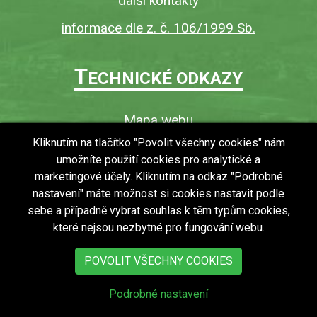
další kontakty
informace dle z. č. 106/1999 Sb.
T
ECHNICKÉ ODKAZY
Mapa webu
O webu
Kliknutím na tlačítko "Povolit všechny cookies" nám
umožníte použití cookies pro analytické a
Povinně zveřejňované informace
marketingové účely. Kliknutím na odkaz "Podrobné
Ochrana osobních údajů (GDPR)
nastavení" máte možnost si cookies nastavit podle
Vyhledávání
sebe a případně vybrat souhlas k těm typům cookies,
které nejsou nezbytné pro fungování webu.
RSS
Bezbariérový přístup v obci
POVOLIT VŠECHNY COOKIES
Podrobné nastavení
copyright © 2018 - 2026
Obec Zdechovice
Všechna práva vyhrazena