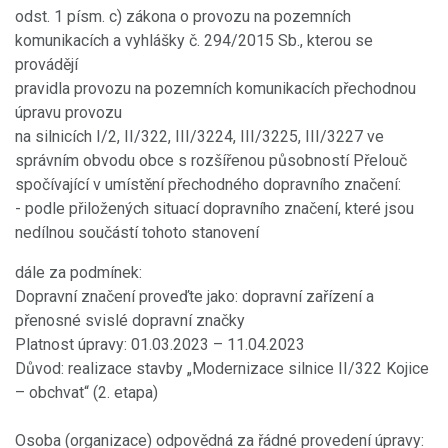
odst. 1 písm. c) zákona o provozu na pozemních
komunikacích a vyhlášky č. 294/2015 Sb., kterou se
provádějí
pravidla provozu na pozemních komunikacích přechodnou
úpravu provozu
na silnicích I/2, II/322, III/3224, III/3225, III/3227 ve
správním obvodu obce s rozšířenou působností Přelouč
spočívající v umístění přechodného dopravního značení:
- podle přiložených situací dopravního značení, které jsou
nedílnou součástí tohoto stanovení
dále za podmínek:
Dopravní značení proveďte jako: dopravní zařízení a
přenosné svislé dopravní značky
Platnost úpravy: 01.03.2023 – 11.04.2023
Důvod: realizace stavby „Modernizace silnice II/322 Kojice
– obchvat“ (2. etapa)
Osoba (organizace) odpovědná za řádné provedení úpravy: