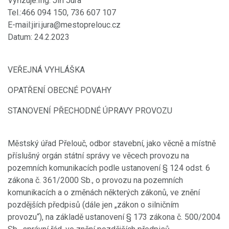
Vyřizuje:Ing. Jiří Jura
Tel.:466 094 150, 736 607 107
E-mail:jiri.jura@mestoprelouc.cz
Datum: 24.2.2023
VEŘEJNÁ VYHLÁŠKA
OPATŘENÍ OBECNÉ POVAHY
STANOVENÍ PŘECHODNÉ ÚPRAVY PROVOZU
Městský úřad Přelouč, odbor stavební, jako věcně a místně
příslušný orgán státní správy ve věcech provozu na
pozemních komunikacích podle ustanovení § 124 odst. 6
zákona č. 361/2000 Sb., o provozu na pozemních
komunikacích a o změnách některých zákonů, ve znění
pozdějších předpisů (dále jen „zákon o silničním
provozu“), na základě ustanovení § 173 zákona č. 500/2004