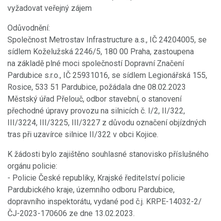
vyžadovat veřejný zájem
Odůvodnění:
Společnost Metrostav Infrastructure a.s., IČ 24204005, se
sídlem Koželužská 2246/5, 180 00 Praha, zastoupena
na základě plné moci společností Dopravní Značení
Pardubice s.r.o., IČ 25931016, se sídlem Legionářská 155,
Rosice, 533 51 Pardubice, požádala dne 08.02.2023
Městský úřad Přelouč, odbor stavební, o stanovení
přechodné úpravy provozu na silnicích č. I/2, II/322,
III/3224, III/3225, III/3227 z důvodu označení objízdných
tras při uzavírce silnice II/322 v obci Kojice.
K žádosti bylo zajištěno souhlasné stanovisko příslušného
orgánu policie:
- Policie České republiky, Krajské ředitelství policie
Pardubického kraje, územního odboru Pardubice,
dopravního inspektorátu, vydané pod č.j. KRPE-14032-2/
ČJ-2023-170606 ze dne 13.02.2023.