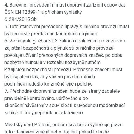
4. Barevně i provedením musí dopravní zařízení odpovídat
ČSN EN 12899-1 a přílohám vyhlášky
č. 294/2015 Sb.
5. Toto stanovení přechodné úpravy silničního provozu musí
být na místě předloženo kontrolním orgánům.
6. Ve smyslu § 78 odst. 3 zákona o silničním provozu se k
zajištění bezpečnosti a plynulosti silničního provozu
povoluje užívání přenosných dopravních značek, po dobu
nezbytně nutnou a v rozsahu nezbytně nutném
k zajištění bezpečnosti provozu. Přenosné značení musí
být zajištěno tak, aby vlivem povětrnostních
podmínek nedošlo ke změně jejich polohy.
7. Přechodné dopravní značení bude ze strany žadatele
pravidelně kontrolováno, udržováno a po
skončení návěstění v souvislosti s uvedenou modernizací
silnice II. třídy neprodleně odstraněno.
Městský úřad Přelouč, odbor stavební si vyhrazuje právo
toto stanovení změnit nebo doplnit, pokud to bude