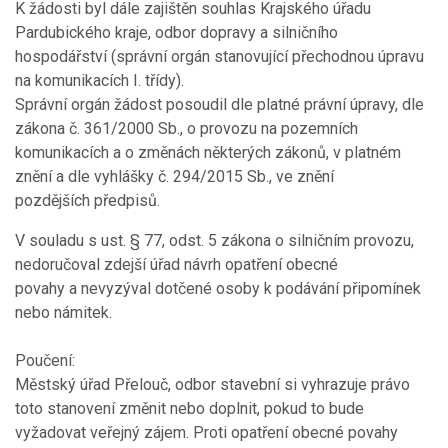
K žádosti byl dále zajištěn souhlas Krajského úřadu
Pardubického kraje, odbor dopravy a silničního
hospodářství (správní orgán stanovující přechodnou úpravu
na komunikacích I. třídy).
Správní orgán žádost posoudil dle platné právní úpravy, dle
zákona č. 361/2000 Sb., o provozu na pozemních
komunikacích a o změnách některých zákonů, v platném
znění a dle vyhlášky č. 294/2015 Sb., ve znění
pozdějších předpisů.
V souladu s ust. § 77, odst. 5 zákona o silničním provozu,
nedoručoval zdejší úřad návrh opatření obecné
povahy a nevyzýval dotčené osoby k podávání připomínek
nebo námitek.
Poučení:
Městský úřad Přelouč, odbor stavební si vyhrazuje právo
toto stanovení změnit nebo doplnit, pokud to bude
vyžadovat veřejný zájem. Proti opatření obecné povahy