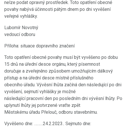
nelze podat opravný prostředek. Toto opatření obecné
povahy nabývá účinnosti pátým dnem po dni vyvěšení
veřejné vyhlášky.
Lubomír Novotný
vedoucí odboru
Příloha: situace dopravního značení
Toto opatření obecné povahy musí být vyvěšeno po dobu
15 dnů na úřední desce orgánu, který písemnost
doručuje a zveřejněno způsobem umožňujícím dálkový
přístup a na úřední desce místně příslušného
obecního úřadu. Vývěsní lhůta začíná den následující po dni
vyvěšení, sejmutí vyhlášky je možné
následující pracovní den po posledním dni vývěsní lhůty. Po
uplynutí lhůty jej potvrzené vraťte zpět
Městskému úřadu Přelouč, odboru stavebnímu.
Vyvěšeno dne: ………24.2.2023.. Sejmuto dne: