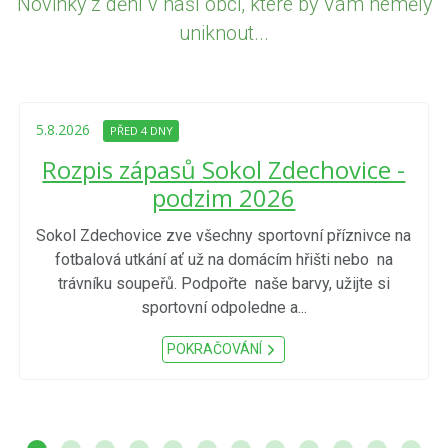
Novinky z dění v naší obci, které by Vám neměly
uniknout...
5.8.2026
PŘED 4 DNY
Rozpis zápasů Sokol Zdechovice -
podzim 2026
Sokol Zdechovice zve všechny sportovní příznivce na
fotbalová utkání ať už na domácím hřišti nebo na
trávníku soupeřů. Podpořte naše barvy, užijte si
sportovní odpoledne a...
POKRAČOVÁNÍ