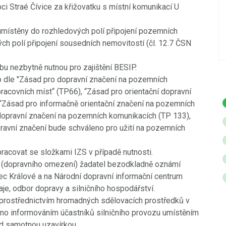
bci Straé Čívice za křižovatku s místní komunikací U
stáří.
umístěny do rozhledových polí připojení pozemních
POKRAČOVÁNÍ
ch polí připojení sousedních nemovitostí (čl. 12.7 ČSN
u nezbytně nutnou pro zajištění BESIP.
o dle "Zásad pro dopravní značení na pozemních
racovních míst“ (TP66), “Zásad pro orientační dopravní
“Zásad pro informačně orientační značení na pozemních
dopravní značení na pozemních komunikacích (TP 133),
vní značení bude schváleno pro užití na pozemních
racovat se složkami IZS v případě nutnosti.
ky (dopravního omezení) žadatel bezodkladně oznámí
c Králové a na Národní dopravní informační centrum
je, odbor dopravy a silničního hospodářství.
t prostřednictvím hromadných sdělovacích prostředků v
no informováním účastníků silničního provozu umístěním
d samotnou uzavírkou.