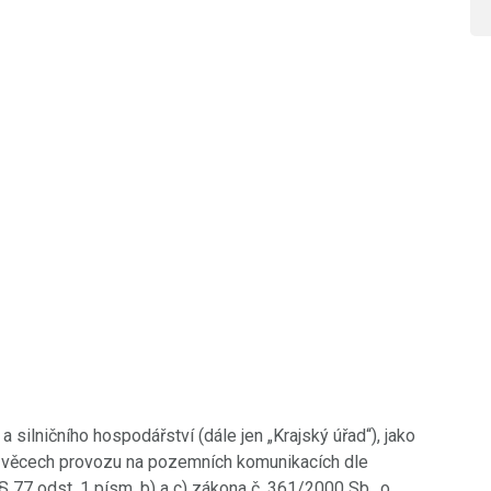
 silničního hospodářství (dále jen „Krajský úřad“), jako
ve věcech provozu na pozemních komunikacích dle
§ 77 odst. 1 písm. b) a c) zákona č. 361/2000 Sb., o