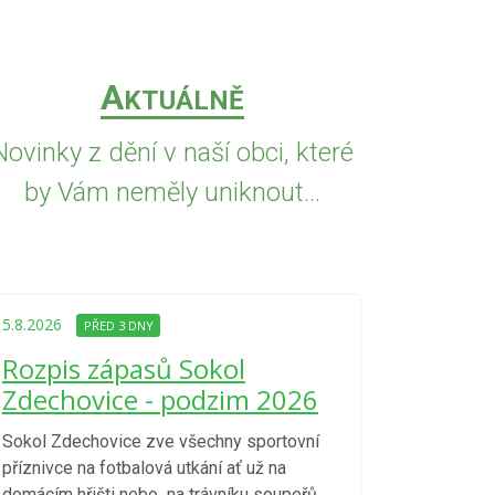
A
KTUÁLNĚ
Novinky z dění v naší obci, které
by Vám neměly uniknout...
5.8.2026
PŘED
Upozorně
5.8.2026
PŘED 3 DNY
Nařízení
Rozpis zápasů Sokol
kraje 4/
Zdechovice - podzim 2026
zvýšenéh
vzniku p
Sokol Zdechovice zve všechny sportovní
příznivce na fotbalová utkání ať už na
S ohledem na d
domácím hřišti nebo na trávníku soupeřů.