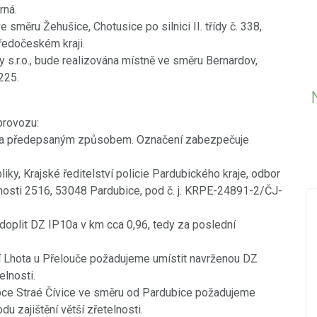
rná.
 směru Žehušice, Chotusice po silnici II. třídy č. 338,
Středočeském kraji.
 s.r.o., bude realizována místně ve směru Bernardov,
3225.
provozu:
ena předepsaným způsobem. Označení zabezpečuje
ky, Krajské ředitelství policie Pardubického kraje, odbor
lnosti 2516, 53048 Pardubice, pod č. j. KRPE-24891-2/ČJ-
e doplit DZ IP10a v km cca 0,96, tedy za poslední
18.12.2019
PŘED 2425 DNY
Nová videa ve videokronice
vický
obcí Lhota u Přelouče požadujeme umístit navrženou DZ
elnosti.
Do videokroniky jsme přidali nová videa z
u obce Straé Čívice ve směru od Pardubice požadujeme
událostí konaných v posledních dnech -
 zajištění větší zřetelnosti.
Betlémského zpívání a oslav Dne úcty ke