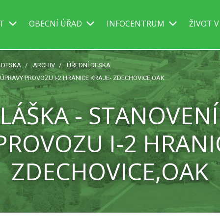
IT
OBECNÍ ÚŘAD
INFOCENTRUM
ŽIVOT V
Í DESKA
ARCHIV
ÚŘEDNÍ DESKA
ÚPRAVY PROVOZU I-2 HRANICE KRAJE- ZDECHOVICE,OAK
HLÁŠKA - STANOVEN
PROVOZU I-2 HRANIC
ZDECHOVICE,OAK