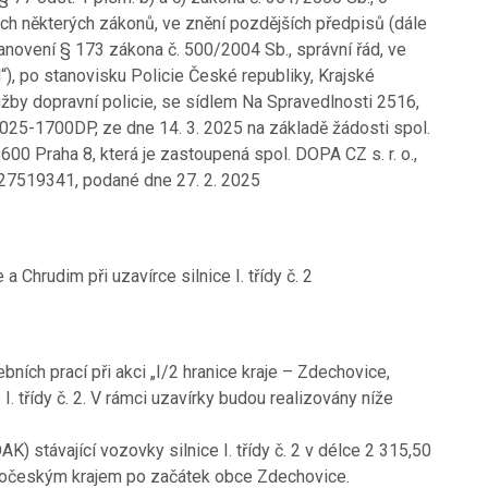
h některých zákonů, ve znění pozdějších předpisů (dále
tanovení § 173 zákona č. 500/2004 Sb., správní řád, ve
“), po stanovisku Policie České republiky, Krajské
lužby dopravní policie, se sídlem Na Spravedlnosti 2516,
25-1700DP, ze dne 14. 3. 2025 na základě žádosti spol.
00 Praha 8, která je zastoupená spol. DOPA CZ s. r. o.,
: 27519341, podané dne 27. 2. 2025
Chrudim při uzavírce silnice I. třídy č. 2
ních prací při akci „I/2 hranice kraje – Zdechovice,
I. třídy č. 2. V rámci uzavírky budou realizovány níže
) stávající vozovky silnice I. třídy č. 2 v délce 2 315,50
edočeským krajem po začátek obce Zdechovice.