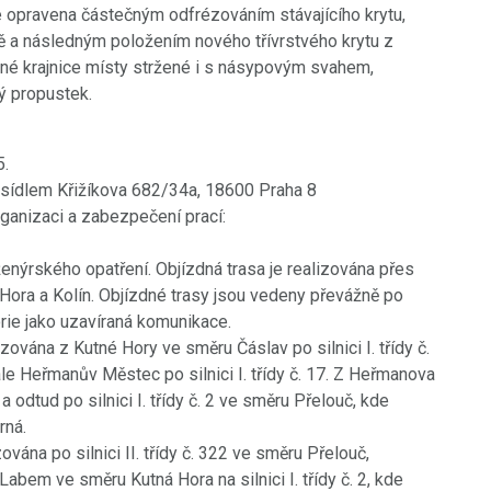
 opravena částečným odfrézováním stávajícího krytu,
ě a následným položením nového třívrstvého krytu z
é krajnice místy stržené i s násypovým svahem,
ý propustek.
5.
sídlem Křižíkova 682/34a, 18600 Praha 8
ganizaci a zabezpečení prací:
enýrského opatření. Objízdná trasa je realizována přes
á Hora a Kolín. Objízdné trasy jsou vedeny převážně po
gorie jako uzavíraná komunikace.
zována z Kutné Hory ve směru Čáslav po silnici I. třídy č.
le Heřmanův Městec po silnici I. třídy č. 17. Z Heřmanova
a odtud po silnici I. třídy č. 2 ve směru Přelouč, kde
rná.
vána po silnici II. třídy č. 322 ve směru Přelouč,
abem ve směru Kutná Hora na silnici I. třídy č. 2, kde