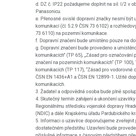
v=rPoqutfOmZo
d. DZ č. IP22 požadujeme doplnit na sil. I/2 v o
Panasonicu.
POKRAČOVÁNÍ
e. Přenosné svislé dopravní značky nesmí být 
komunikací (čl. 5.2.9 ČSN 73 6102) a rozhledový
73 6110) na pozemní komunikace.
f. Dopravní značení bude umístěno pouze na dob
g. Dopravní značení bude provedeno a umístěn
komunikacích" (TP 65), „Zásad pro označování p
značení na pozemních komunikacích“ (TP 100), 
komunikacích (TP 117), “Zásad pro vodorovné 
ČSN EN 1436+A1 a ČSN EN 12899-1. Užité dopra
komunikacích.
3. Žadatel a odpovědná osoba bude plně spolup
4. Skutečný termín zahájení a ukončení uzavír
Regionálnímu středisku vojenské dopravy Hrade
(NDIC) a dále Krajskému úřadu Pardubického kra
5. Informaci o uzavírce doporučujeme zveřejni
dostatečném předstihu. Uzavření bude provede
příslušné informace s časovým předstihem pře