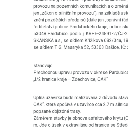
provozu na pozemních komunikacích a o změnác
jen „zákon o silničním provozu“), na základě us
znění pozdějších předpisů (dále jen „správní řád
ředitelství policie Pardubického kraje, odbor s
53048 Pardubice, pod č. j. KRPE-24891-2/ČJ-20
SKANSKA a.s., se sídlem Křižíkova 682/34a, 186
se sídlem T. G. Masaryka 52, 53303 Dašice, IČ
stanovuje
Přechodnou úpravu provozu v okrese Pardubice a 
„I/2 hranice kraje – Zdechovice, OAK“
Úplná uzavírka bude realizována z důvodu staveb
OAK“, která spočívá v uzavírce cca 2,7 m silnice 
popsané objízdné trasy.
Záměrem stavby je obnova asfaltového krytu (OAK
m. Jde o úsek v extravilánu od hranice se Stř