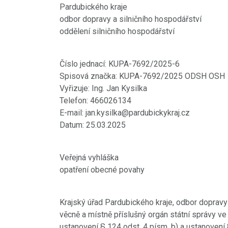
Pardubického kraje
odbor dopravy a silničního hospodářství
oddělení silničního hospodářství
Číslo jednací: KUPA-7692/2025-6
Spisová značka: KUPA-7692/2025 ODSH OSH
Vyřizuje: Ing. Jan Kysilka
Telefon: 466026134
E-mail: jan.kysilka@pardubickykraj.cz
Datum: 25.03.2025
Veřejná vyhláška
opatření obecné povahy
Krajský úřad Pardubického kraje, odbor dopravy a
věcně a místně příslušný orgán státní správy 
ustanovení § 124 odst. 4 písm. b) a ustanovení 