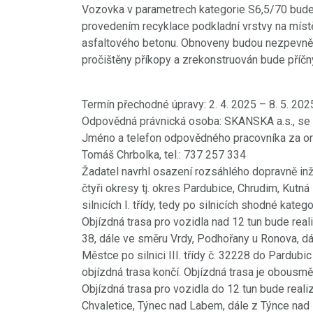
Vozovka v parametrech kategorie S6,5/70 bude
provedením recyklace podkladní vrstvy na míst
asfaltového betonu. Obnoveny budou nezpevněn
pročištěny příkopy a zrekonstruován bude příčn
Termín přechodné úpravy: 2. 4. 2025 – 8. 5. 202
Odpovědná právnická osoba: SKANSKA a.s., se 
Jméno a telefon odpovědného pracovníka za or
Tomáš Chrbolka, tel.: 737 257 334
Žadatel navrhl osazení rozsáhlého dopravně inž
čtyři okresy tj. okres Pardubice, Chrudim, Kutn
silnicích I. třídy, tedy po silnicích shodné kate
Objízdná trasa pro vozidla nad 12 tun bude reali
38, dále ve směru Vrdy, Podhořany u Ronova, dá
Městce po silnici III. třídy č. 32228 do Pardubic 
objízdná trasa končí. Objízdná trasa je obousmě
Objízdná trasa pro vozidla do 12 tun bude realizo
Chvaletice, Týnec nad Labem, dále z Týnce nad L