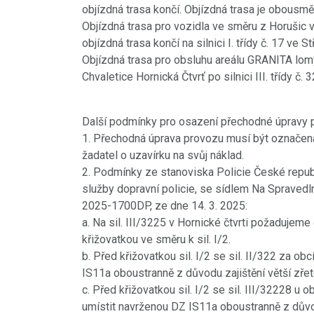
objízdná trasa končí. Objízdná trasa je obousmě
Objízdná trasa pro vozidla ve směru z Horušic ve
objízdná trasa končí na silnici I. třídy č. 17 ve 
Objízdná trasa pro obsluhu areálu GRANITA lomy
Chvaletice Hornická Čtvrť po silnici III. třídy č. 
Další podmínky pro osazení přechodné úpravy 
1. Přechodná úprava provozu musí být označ
žadatel o uzavírku na svůj náklad.
2. Podmínky ze stanoviska Policie České republi
služby dopravní policie, se sídlem Na Spraved
2025-1700DP, ze dne 14. 3. 2025:
a. Na sil. III/3225 v Hornické čtvrti požadujem
18.8.2021
PŘED 1816 DNY
křižovatkou ve směru k sil. I/2.
Videokronika: Zdecho
b. Před křižovatkou sil. I/2 se sil. II/322 za 
IS11a oboustranně z důvodu zajištění větší zřet
minifestival 7.8.2021
c. Před křižovatkou sil. I/2 se sil. III/32228 
https://www.youtube.com/watch?
umístit navrženou DZ IS11a oboustranně z důvodu