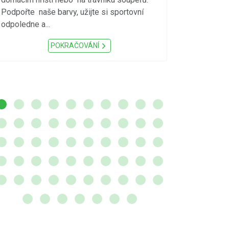
meteorologick
Podpořte naše barvy, užijte si sportovní
sucho, velmi v
odpoledne a...
zátěž, ...) up
Nařízení Pardu
POKRAČOVÁNÍ