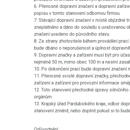
6. Přenosné dopravní značení a dopravní zaříze
popisu v tomto stanovení odbornou firmou.
7. Stávající dopravní značení v místě objízdn
zneplatněno a dáno do souladu s uvažovanou o
značení uvedeno do původního stavu.
8. Ze strany zhotovitele během provádění prací 
bude dbáno o neporušenost a úplnost dopravní
9. Dopravní značky a zařízení musí být pro účas
nejméně 50 m, mimo obec 100 m a nesmí zasaho
10. Po dokončení prací bude dopravní značení 
11. Přenosné svislé dopravní značky, přechodné
zařízení a zařízení pro provozní informace směj
12. Toto stanovení přechodné úpravy silničního
orgánům.
13. Krajský úřad Pardubického kraje, odbor dopr
stanovení změnit, nebo doplnit pokud si to bud
Odůvodnění: