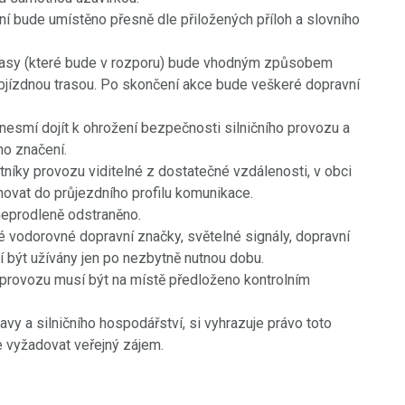
ní bude umístěno přesně dle přiložených příloh a slovního
é trasy (které bude v rozporu) bude vhodným způsobem
bjízdnou trasou. Po skončení akce bude veškeré dopravní
nesmí dojít k ohrožení bezpečnosti silničního provozu a
ho značení.
tníky provozu viditelné z dostatečné vzdálenosti, v obci
vat do průjezdního profilu komunikace.
neprodleně odstraněno.
 vodorovné dopravní značky, světelné signály, dopravní
í být užívány jen po nezbytně nutnou dobu.
 provozu musí být na místě předloženo kontrolním
avy a silničního hospodářství, si vyhrazuje právo toto
e vyžadovat veřejný zájem.