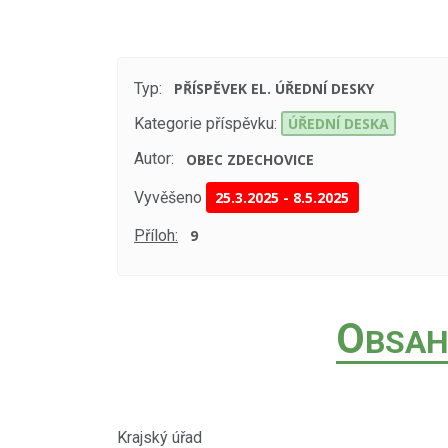
Typ:
PŘÍSPĚVEK EL. ÚŘEDNÍ DESKY
Kategorie příspěvku:
ÚŘEDNÍ DESKA
Autor:
OBEC ZDECHOVICE
Vyvěšeno
25.3.2025
-
8.5.2025
Příloh:
9
O
BSAH
Krajský úřad