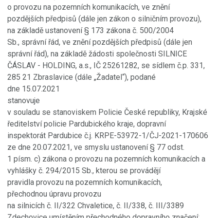
o provozu na pozemních komunikacích, ve znění
pozdějších předpisů (dále jen zákon o silničním provozu),
na základě ustanovení § 173 zákona č. 500/2004
Sb., správní řád, ve znění pozdějších předpisů (dále jen
správní řád), na základě žádosti společnosti SILNICE
ČÁSLAV - HOLDING, a.s., IČ 25261282, se sídlem č.p. 331,
285 21 Zbraslavice (dále „Žadatel“), podané
dne 15.07.2021
stanovuje
v souladu se stanoviskem Policie České republiky, Krajské
ředitelství policie Pardubického kraje, dopravní
inspektorát Pardubice č.j. KRPE-53972-1/ČJ-2021-170606
ze dne 20.07.2021, ve smyslu ustanovení § 77 odst.
1 písm. c) zákona o provozu na pozemních komunikacích a
vyhlášky č. 294/2015 Sb., kterou se provádějí
pravidla provozu na pozemních komunikacích,
přechodnou úpravu provozu
na silnicích č. II/322 Chvaletice, č. II/338, č. III/3389
Zdechovice umístěním přechodného dopravního značení: