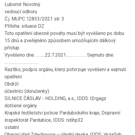
Lubomír Novotný
vedoucí odboru
Č.j. MUPC 12833/2021 str. 3
Příloha: situace DZ
Toto opatření obecné povahy musí být vyvěšeno po dobu
15 dnů a zveřejněno způsobem umožňujícím dálkový
přístup.
Vyvěšeno dne: ………22.7.2021……………….. Sejmuto dne:
…………………………….
Razítko, podpis orgánu, který potvrzuje vyvěšení a sejmutí
opatření
Obdrží:
účastníci (doručenky)
SILNICE ČÁSLAV - HOLDING, a.s., IDDS: t2rgagz
dotčené orgány
Krajské ředitelství policie Pardubického kraje, Dopravní
inspektorát Pardubice, IDDS: ndihp32
ostatní
Obecní úřad Zdechovice – úřední deska, IDDS: zkza5qh