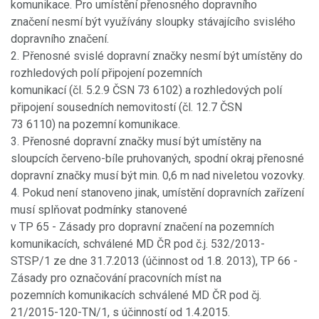
komunikace. Pro umístění přenosného dopravního
značení nesmí být využívány sloupky stávajícího svislého
dopravního značení.
2. Přenosné svislé dopravní značky nesmí být umístěny do
rozhledových polí připojení pozemních
komunikací (čl. 5.2.9 ČSN 73 6102) a rozhledových polí
připojení sousedních nemovitostí (čl. 12.7 ČSN
73 6110) na pozemní komunikace.
3. Přenosné dopravní značky musí být umístěny na
sloupcích červeno-bíle pruhovaných, spodní okraj přenosné
dopravní značky musí být min. 0,6 m nad niveletou vozovky.
4. Pokud není stanoveno jinak, umístění dopravních zařízení
musí splňovat podmínky stanovené
v TP 65 - Zásady pro dopravní značení na pozemních
komunikacích, schválené MD ČR pod č.j. 532/2013-
STSP/1 ze dne 31.7.2013 (účinnost od 1.8. 2013), TP 66 -
Zásady pro označování pracovních míst na
pozemních komunikacích schválené MD ČR pod čj.
21/2015-120-TN/1, s účinností od 1.4.2015.