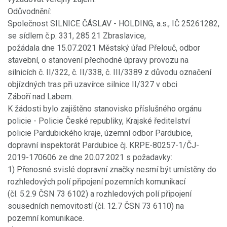
Odůvodnění:
Společnost SILNICE ČÁSLAV - HOLDING, a.s., IČ 25261282,
se sídlem č.p. 331, 285 21 Zbraslavice,
požádala dne 15.07.2021 Městský úřad Přelouč, odbor
stavební, o stanovení přechodné úpravy provozu na
silnicích č. II/322, č. II/338, č. III/3389 z důvodu označení
objízdných tras při uzavírce silnice II/327 v obci
Záboří nad Labem.
K žádosti bylo zajištěno stanovisko příslušného orgánu
policie - Policie České republiky, Krajské ředitelství
policie Pardubického kraje, územní odbor Pardubice,
dopravní inspektorát Pardubice čj. KRPE-80257-1/ČJ-
2019-170606 ze dne 20.07.2021 s požadavky:
1) Přenosné svislé dopravní značky nesmí být umístěny do
rozhledových polí připojení pozemních komunikací
(čl. 5.2.9 ČSN 73 6102) a rozhledových polí připojení
sousedních nemovitostí (čl. 12.7 ČSN 73 6110) na
pozemní komunikace.