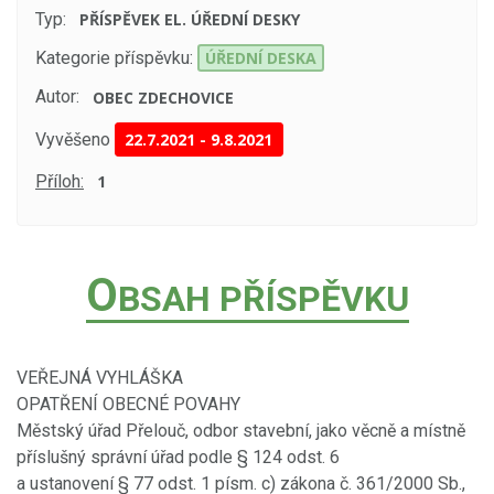
Typ:
PŘÍSPĚVEK EL. ÚŘEDNÍ DESKY
Kategorie příspěvku:
ÚŘEDNÍ DESKA
Autor:
OBEC ZDECHOVICE
Vyvěšeno
22.7.2021
-
9.8.2021
Příloh:
1
O
BSAH PŘÍSPĚVKU
VEŘEJNÁ VYHLÁŠKA
OPATŘENÍ OBECNÉ POVAHY
Městský úřad Přelouč, odbor stavební, jako věcně a místně
příslušný správní úřad podle § 124 odst. 6
a ustanovení § 77 odst. 1 písm. c) zákona č. 361/2000 Sb.,