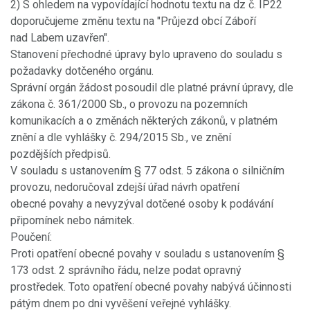
2) S ohledem na vypovídající hodnotu textu na dz č. IP22
doporučujeme změnu textu na "Průjezd obcí Záboří
nad Labem uzavřen".
Stanovení přechodné úpravy bylo upraveno do souladu s
požadavky dotčeného orgánu.
Správní orgán žádost posoudil dle platné právní úpravy, dle
zákona č. 361/2000 Sb., o provozu na pozemních
komunikacích a o změnách některých zákonů, v platném
znění a dle vyhlášky č. 294/2015 Sb., ve znění
pozdějších předpisů.
V souladu s ustanovením § 77 odst. 5 zákona o silničním
provozu, nedoručoval zdejší úřad návrh opatření
obecné povahy a nevyzýval dotčené osoby k podávání
připomínek nebo námitek.
Poučení:
Proti opatření obecné povahy v souladu s ustanovením §
173 odst. 2 správního řádu, nelze podat opravný
prostředek. Toto opatření obecné povahy nabývá účinnosti
pátým dnem po dni vyvěšení veřejné vyhlášky.