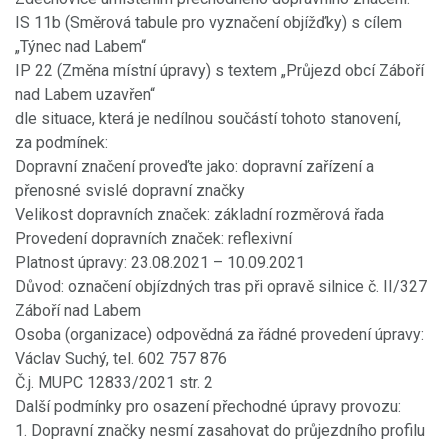
IS 11b (Směrová tabule pro vyznačení objížďky) s cílem
„Týnec nad Labem“
IP 22 (Změna místní úpravy) s textem „Průjezd obcí Záboří
nad Labem uzavřen“
dle situace, která je nedílnou součástí tohoto stanovení,
za podmínek:
Dopravní značení proveďte jako: dopravní zařízení a
přenosné svislé dopravní značky
Velikost dopravních značek: základní rozměrová řada
Provedení dopravních značek: reflexivní
Platnost úpravy: 23.08.2021 – 10.09.2021
Důvod: označení objízdných tras při opravě silnice č. II/327
Záboří nad Labem
Osoba (organizace) odpovědná za řádné provedení úpravy:
Václav Suchý, tel. 602 757 876
Č.j. MUPC 12833/2021 str. 2
Další podmínky pro osazení přechodné úpravy provozu:
1. Dopravní značky nesmí zasahovat do průjezdního profilu