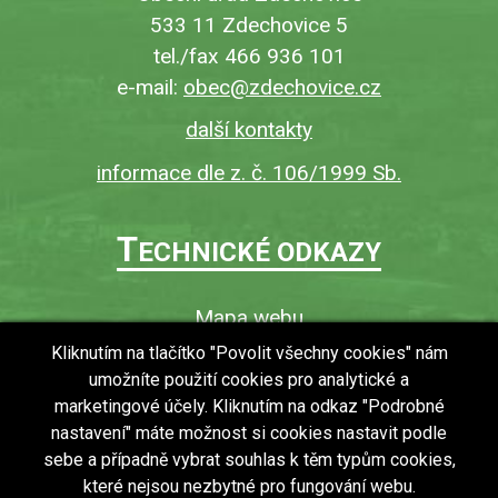
533 11 Zdechovice 5
tel./fax 466 936 101
e-mail:
obec@zdechovice.cz
další kontakty
informace dle z. č. 106/1999 Sb.
T
ECHNICKÉ ODKAZY
Mapa webu
O webu
Kliknutím na tlačítko "Povolit všechny cookies" nám
umožníte použití cookies pro analytické a
Povinně zveřejňované informace
marketingové účely. Kliknutím na odkaz "Podrobné
Ochrana osobních údajů (GDPR)
nastavení" máte možnost si cookies nastavit podle
Vyhledávání
sebe a případně vybrat souhlas k těm typům cookies,
které nejsou nezbytné pro fungování webu.
RSS