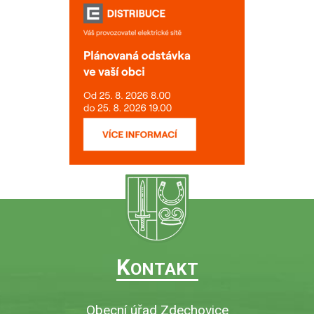
K
ONTAKT
Obecní úřad Zdechovice