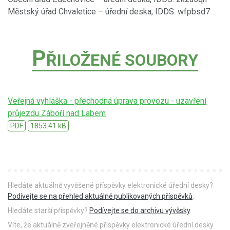
Městský úřad Chvaletice – úřední deska, IDDS: wfpbsd7
P
ŘILOŽENÉ SOUBORY
Veřejná vyhláška - přechodná úprava provozu - uzavření
průjezdu Záboří nad Labem
PDF
1853.41 kB
Hledáte aktuálně vyvěšené příspěvky elektronické úřední desky?
Podívejte se na přehled aktuálně publikovaných příspěvků
.
Hledáte starší příspěvky?
Podívejte se do archivu vývěsky
.
Víte, že aktuálně zveřejněné příspěvky elektronické úřední desky