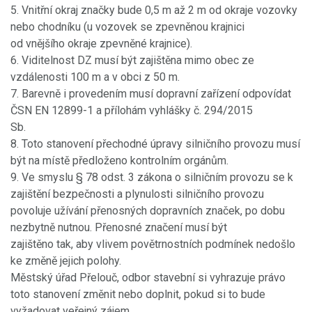
5. Vnitřní okraj značky bude 0,5 m až 2 m od okraje vozovky
nebo chodníku (u vozovek se zpevněnou krajnici
od vnějšího okraje zpevněné krajnice).
6. Viditelnost DZ musí být zajištěna mimo obec ze
vzdálenosti 100 m a v obci z 50 m.
7. Barevně i provedením musí dopravní zařízení odpovídat
ČSN EN 12899-1 a přílohám vyhlášky č. 294/2015
Sb.
8. Toto stanovení přechodné úpravy silničního provozu musí
být na místě předloženo kontrolním orgánům.
9. Ve smyslu § 78 odst. 3 zákona o silničním provozu se k
zajištění bezpečnosti a plynulosti silničního provozu
povoluje užívání přenosných dopravních značek, po dobu
nezbytně nutnou. Přenosné značení musí být
zajištěno tak, aby vlivem povětrnostních podmínek nedošlo
ke změně jejich polohy.
Městský úřad Přelouč, odbor stavební si vyhrazuje právo
toto stanovení změnit nebo doplnit, pokud si to bude
vyžadovat veřejný zájem.