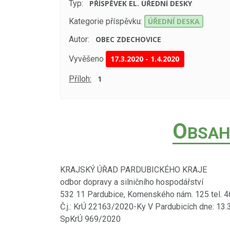
Typ:
PŘÍSPĚVEK EL. ÚŘEDNÍ DESKY
Kategorie příspěvku:
ÚŘEDNÍ DESKA
Autor:
OBEC ZDECHOVICE
Vyvěšeno
17.3.2020
-
1.4.2020
Příloh:
1
O
BSAH
KRAJSKÝ ÚŘAD PARDUBICKÉHO KRAJE
odbor dopravy a silničního hospodářství
532 11 Pardubice, Komenského nám. 125 tel. 
Č.j.: KrÚ 22163/2020-Ky V Pardubicích dne: 13.
SpKrÚ 969/2020