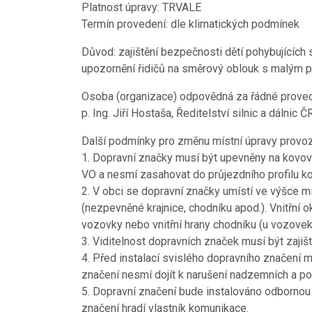
Platnost úpravy: TRVALE
Termín provedení: dle klimatických podmínek
Důvod: zajištění bezpečnosti dětí pohybujících se
upozornění řidičů na směrový oblouk s malým
Osoba (organizace) odpovědná za řádné proved
p. Ing. Jiří Hostaša, Ředitelství silnic a dálnic
Další podmínky pro změnu místní úpravy provoz
1. Dopravní značky musí být upevněny na kovov
VO a nesmí zasahovat do průjezdního profilu k
2. V obci se dopravní značky umístí ve výšce m
(nezpevněné krajnice, chodníku apod.). Vnitřní 
vozovky nebo vnitřní hrany chodníku (u vozovek 
3. Viditelnost dopravních značek musí být zaji
4. Před instalací svislého dopravního značení m
značení nesmí dojít k narušení nadzemních a po
5. Dopravní značení bude instalováno odbornou 
značení hradí vlastník komunikace.