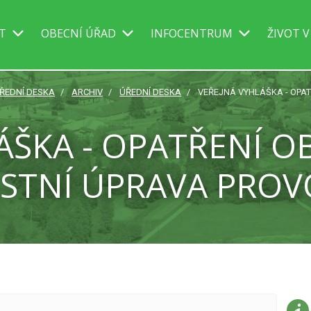
IT
OBECNÍ ÚŘAD
INFOCENTRUM
ŽIVOT V
ÚŘEDNÍ DESKA
ARCHIV
ÚŘEDNÍ DESKA
VEŘEJNÁ VYHLÁŠKA - OPAT
ÁŠKA - OPATŘENÍ 
ÍSTNÍ ÚPRAVA PRO