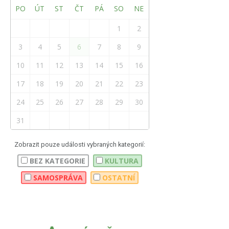
PO
ÚT
ST
ČT
PÁ
SO
NE
1
2
3
4
5
6
7
8
9
10
11
12
13
14
15
16
17
18
19
20
21
22
23
24
25
26
27
28
29
30
31
Zobrazit pouze události vybraných kategorií:
BEZ KATEGORIE
KULTURA
SAMOSPRÁVA
OSTATNÍ