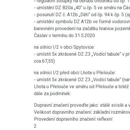
- regulační sloupky na obrubu chodníku od čp. 1
- umístění DZ B20a „40“ u čp. 5 ve směru na Čá
- posunutí DZ č. A12b „Děti“ od čp. 94 k čp. 5 
- umístění symbolu DZ A12b ve formě vodorovn
barevném provedení na začátku hranice pozemku
Čáslav v termínu do 31.5.2020
na silnici I/2 v obci Spytovice:
- umístit 5x zkrácené DZ Z3 „Vodící tabule“ v
cca 67,55)
na silnici I/2 před obcí Lhota u Přelouče:
- umístit 5x zkrácené DZ Z3 „Vodící tabule“ (na
Lhota u Přelouče ve směru od Přelouče a totéž
dále za podmínek:
Dopravní značení proveďte jako: stálé svislé a
Velikost dopravního značení: základní rozměrov
Provedení dopravního značení: reflexní
2