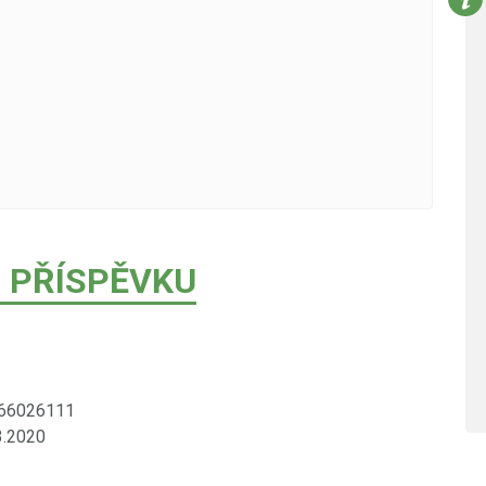
 PŘÍSPĚVKU
466026111
3.2020