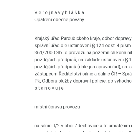
V e ř e j n á v y h l á š k a
Opatření obecné povahy
Krajský úřad Pardubického kraje, odbor dopravy 
správní úřad dle ustanovení § 124 odst. 4 písm.
361/2000 Sb., o provozu na pozemních komunik
pozdějších předpisů, na základě ustanovení § 1
pozdějších předpisů (dále jen správní řád), na
zástupcem Ředitelství silnic a dálnic ČR – Spr
Pk, Odboru služby dopravní policie, po vyhodn
s t a n o v u j e
místní úpravu provozu
na silnici I/2 v obci Zdechovice a to umístěním