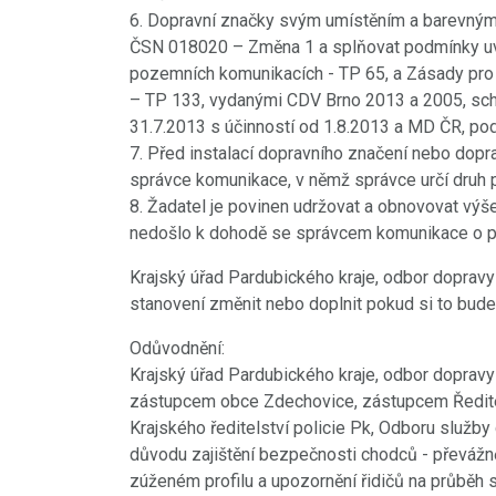
6. Dopravní značky svým umístěním a barevným
ČSN 018020 – Změna 1 a splňovat podmínky uve
pozemních komunikacích - TP 65, a Zásady pro
– TP 133, vydanými CDV Brno 2013 a 2005, sc
31.7.2013 s účinností od 1.8.2013 a MD ČR, po
7. Před instalací dopravního značení nebo dopra
správce komunikace, v němž správce určí druh 
8. Žadatel je povinen udržovat a obnovovat výš
nedošlo k dohodě se správcem komunikace o pře
18.8.2021
PŘED 1814 DNY
Krajský úřad Pardubického kraje, odbor dopravy 
stanovení změnit nebo doplnit pokud si to bude
Videokronika: Zdecho
minifestival 7.8.2021
Odůvodnění:
Krajský úřad Pardubického kraje, odbor dopravy 
https://www.youtube.com/watch?
zástupcem obce Zdechovice, zástupcem Ředitel
v=rPoqutfOmZo
Krajského ředitelství policie Pk, Odboru služb
důvodu zajištění bezpečnosti chodců - převážně d
POKRAČOVÁNÍ
zúženém profilu a upozornění řidičů na průběh