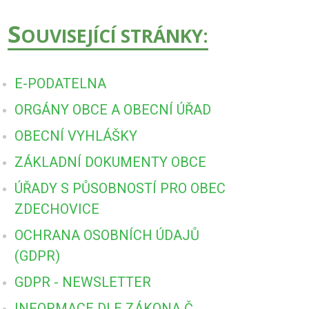
S
OUVISEJÍCÍ STRÁNKY:
E-PODATELNA
ORGÁNY OBCE A OBECNÍ ÚŘAD
OBECNÍ VYHLÁŠKY
ZÁKLADNÍ DOKUMENTY OBCE
ÚŘADY S PŮSOBNOSTÍ PRO OBEC
ZDECHOVICE
OCHRANA OSOBNÍCH ÚDAJŮ
(GDPR)
GDPR - NEWSLETTER
INFORMACE DLE ZÁKONA Č.