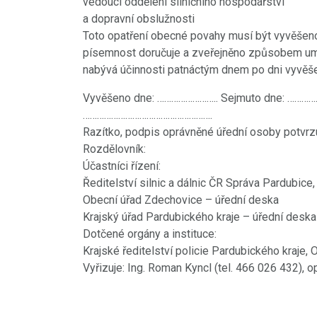
vedoucí oddělení silničního hospodářství
a dopravní obslužnosti
Toto opatření obecné povahy musí být vyvěšeno
písemnost doručuje a zveřejněno způsobem umo
nabývá účinnosti patnáctým dnem po dni vyvěše
Vyvěšeno dne: …………………….. Sejmuto dne: …………
……………………………………………….
Razítko, podpis oprávněné úřední osoby potvrzu
Rozdělovník:
Účastníci řízení:
Ředitelství silnic a dálnic ČR Správa Pardubic
Obecní úřad Zdechovice – úřední deska
Krajský úřad Pardubického kraje – úřední deska
Dotčené orgány a instituce:
Krajské ředitelství policie Pardubického kraje,
Vyřizuje: Ing. Roman Kyncl (tel. 466 026 432), 