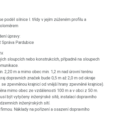
 podél silnice I. třídy v jejím zúženém profilu a
 poloměrem
ení úpravy:
 ČR Správa Pardubice
u:
ých sloupcích nebo konstrukcích, případně na sloupech
omunikace.
in. 2,20 m a mimo obec min. 1,2 m nad úrovní terénu
okraj dopravních značek bude 0,5 m až 2,0 m od okraje
se zpevněnou krajnicí od vnější hrany zpevněné krajnice).
štěna mimo obec ze vzdálenosti 100 m a v obci z 50 m.
usí být vytyčeny inženýrské sítě, instalací dopravního
dzemních inženýrských sítí.
firmou. Náklady na pořízení a osazení dopravního