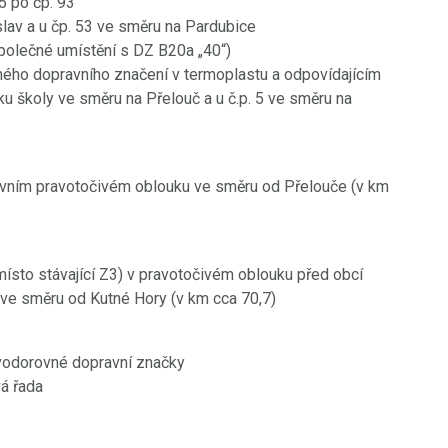
5 po čp. 93
slav a u čp. 53 ve směru na Pardubice
(společné umístění s DZ B20a „40“)
ého dopravního značení v termoplastu a odpovídajícím
 školy ve směru na Přelouč a u č.p. 5 ve směru na
 prvním pravotočivém oblouku ve směru od Přelouče (v km
místo stávající Z3) v pravotočivém oblouku před obcí
 ve směru od Kutné Hory (v km cca 70,7)
 vodorovné dopravní značky
á řada