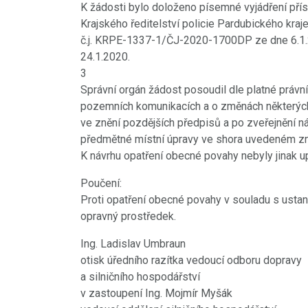
K žádosti bylo doloženo písemné vyjádření přísl
Krajského ředitelství policie Pardubického kraj
č.j. KRPE-1337-1/ČJ-2020-1700DP ze dne 6.1
24.1.2020.
3
Správní orgán žádost posoudil dle platné právní
pozemních komunikacích a o změnách některých 
ve znění pozdějších předpisů a po zveřejnění 
předmětné místní úpravy ve shora uvedeném zn
K návrhu opatření obecné povahy nebyly jinak 
Poučení:
Proti opatření obecné povahy v souladu s ustan
opravný prostředek.
Ing. Ladislav Umbraun
otisk úředního razítka vedoucí odboru dopravy
a silničního hospodářství
v zastoupení Ing. Mojmír Myšák