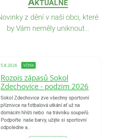
A
KTUÁLNĚ
Novinky z dění v naší obci, které
by Vám neměly uniknout...
5.8.2026
VČE
Upozorně
5.8.2026
VČERA
Nařízení
Rozpis zápasů Sokol
kraje 4/
Zdechovice - podzim 2026
zvýšenéh
vzniku p
Sokol Zdechovice zve všechny sportovní
příznivce na fotbalová utkání ať už na
S ohledem na d
domácím hřišti nebo na trávníku soupeřů.
meteorologick
Podpořte naše barvy, užijte si sportovní
sucho, velmi v
odpoledne a...
zátěž, ...) up