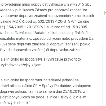
 provedením musí odpovídat vyhlášce č. 294/2015 Sb.,
dené v publikacích Zásady pro dopravní značení na
 vodorovné dopravní značení na pozemních komunikacích
hválené MD ČR, pod č.j. 532/2013-120-STSP/1 ze dne
d č.j. 354/2005-120-STSP/1 s účinností od 15.8.2005.
vního zařízení, musí žadatel získat souhlas příslušného
použitého materiálu, způsob uchycení nebo provedení DZ.
e uvedené dopravní značení, či dopravní zařízení, pokud
vodu dopravního značení, či dopravního zařízení.
18.12.2019
PŘED 2423 DNY
a silničního hospodářství, si vyhrazuje právo toto
Nová videa ve videokronice
 vyžadovat veřejný zájem.
vický
Do videokroniky jsme přidali nová videa z
a silničního hospodářství, na základě jednání se
událostí konaných v posledních dnech -
ství silnic a dálnic ČR – Správy Pardubice, zástupcem
Betlémského zpívání a oslav Dne úcty ke
y dopravní policie, na místě samém dne 25.10.2019, z
stáří.
ětí pohybujících se podél silnice I. třídy č. 2 v jejím
POKRAČOVÁNÍ
 směrových oblouků.