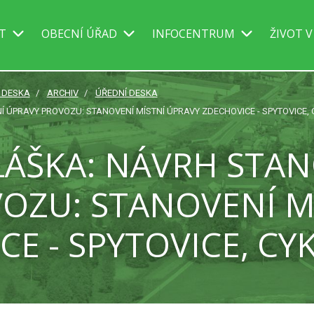
IT
OBECNÍ ÚŘAD
INFOCENTRUM
ŽIVOT V
Í DESKA
ARCHIV
ÚŘEDNÍ DESKA
 ÚPRAVY PROVOZU: STANOVENÍ MÍSTNÍ ÚPRAVY ZDECHOVICE - SPYTOVICE,
LÁŠKA: NÁVRH STAN
OZU: STANOVENÍ M
CE - SPYTOVICE, CY