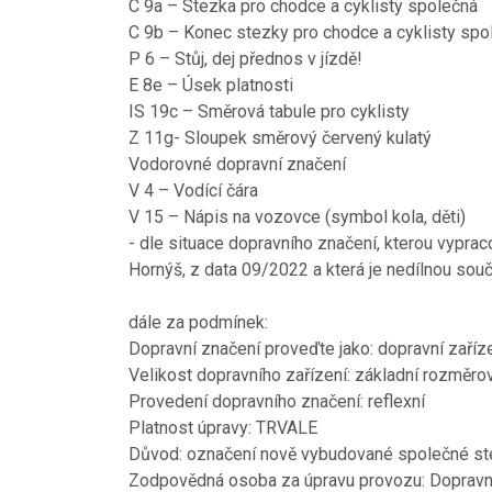
C 9a – Stezka pro chodce a cyklisty společná
C 9b – Konec stezky pro chodce a cyklisty spo
P 6 – Stůj, dej přednos v jízdě!
E 8e – Úsek platnosti
IS 19c – Směrová tabule pro cyklisty
Z 11g- Sloupek směrový červený kulatý
Vodorovné dopravní značení
V 4 – Vodící čára
V 15 – Nápis na vozovce (symbol kola, děti)
- dle situace dopravního značení, kterou vyprac
Hornýš, z data 09/2022 a která je nedílnou sou
dále za podmínek:
Dopravní značení proveďte jako: dopravní zaříz
Velikost dopravního zařízení: základní rozměro
Provedení dopravního značení: reflexní
Platnost úpravy: TRVALE
Důvod: označení nově vybudované společné ste
Zodpovědná osoba za úpravu provozu: Dopravní 