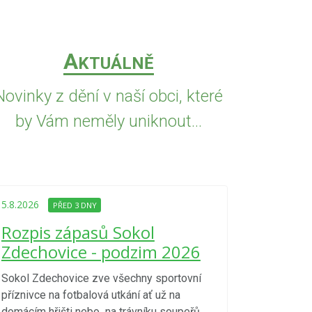
A
KTUÁLNĚ
Novinky z dění v naší obci, které
by Vám neměly uniknout...
5.8.2026
PŘED
Upozorně
5.8.2026
PŘED 3 DNY
Nařízení
Rozpis zápasů Sokol
kraje 4/
Zdechovice - podzim 2026
zvýšenéh
vzniku p
Sokol Zdechovice zve všechny sportovní
příznivce na fotbalová utkání ať už na
S ohledem na d
domácím hřišti nebo na trávníku soupeřů.