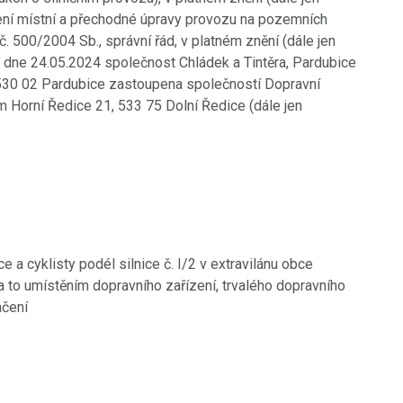
vení místní a přechodné úpravy provozu na pozemních
. 500/2004 Sb., správní řád, v platném znění (dále jen
la dne 24.05.2024 společnost Chládek a Tintěra, Pardubice
 530 02 Pardubice zastoupena společností Dopravní
m Horní Ředice 21, 533 75 Dolní Ředice (dále jen
a cyklisty podél silnice č. I/2 v extravilánu obce
 a to umístěním dopravního zařízení, trvalého dopravního
ačení