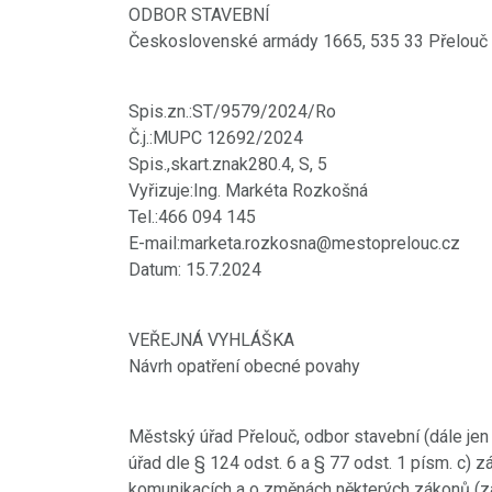
ODBOR STAVEBNÍ
Československé armády 1665, 535 33 Přelouč
Spis.zn.:ST/9579/2024/Ro
Č.j.:MUPC 12692/2024
Spis.,skart.znak280.4, S, 5
Vyřizuje:Ing. Markéta Rozkošná
Tel.:466 094 145
E-mail:marketa.rozkosna@mestoprelouc.cz
Datum: 15.7.2024
VEŘEJNÁ VYHLÁŠKA
Návrh opatření obecné povahy
Městský úřad Přelouč, odbor stavební (dále jen 
úřad dle § 124 odst. 6 a § 77 odst. 1 písm. c)
komunikacích a o změnách některých zákonů (zák