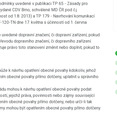
odmínky uvedené v publikaci TP 65 - Zásady pro
stáří.
vydané CDV Brno, schválené MD ČR pod č.j.
st od 1.8. 2013) a TP 179 - Navrhování komunikací
POKRAČOVÁNÍ
7-120-TN dne 17. května s účinností od 1. června
e uvedené dopravní značení, či dopravní zařízení, pokud
vodu dopravního značení, či dopravního zařízení.
zuje právo toto stanovení změnit nebo doplnit, pokud to
 může k návrhu opatření obecné povahy kdokoliv, jehož
ním obecné povahy přímo dotčeny, uplatnit u správního
o řádu mohou k návrhu opatření obecné povahy podat
tí, jejichž práva, povinnosti nebo zájmy související
ním obecné povahy přímo dotčeny, nebo určí-li tak
 zájmy mohou být opatřením obecné povahy přímo dotčeny.