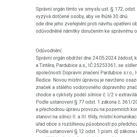
Správní orgán tímto ve smyslu ust. § 172, odst.
vyzývá dotčené osoby, aby ve lhůtě 30 dnů
ode dne jeho zveřejnění proti návrhu opatření
odůvodněné námitky doručením ke správnímu o
Odůvodnění:
Správní orgán obdržel dne 24.05.2024 žádost, 
a Tintěra, Pardubice a.s., IČ 25253361, se sí
společností Dopravní značení Pardubice s.r.o.,
Ředice. Novou místní úpravou je navrženo osaze
značek a stálého vodorovného dopravního znač
chodce a cyklisty podél silnice č. I/2 v extravi
Podle ustanovení § 77 odst. 1 zákona č. 361/2
a přechodnou úpravu provozu na pozemních komu
stanoví na silnici II. a III. třídy, místní komuni
úřad obce s rozšířenou působností po předchoz
Podle ustanovení § 12 odst. 1 písm. d) zákona 