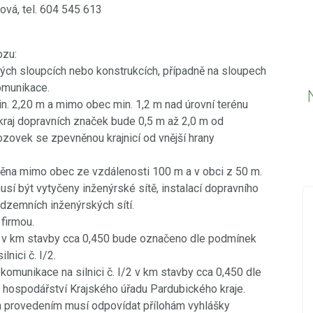
ová, tel. 604 545 613
ozu:
ých sloupcích nebo konstrukcích, případně na sloupech
omunikace.
in. 2,20 m a mimo obec min. 1,2 m nad úrovní terénu
okraj dopravních značek bude 0,5 m až 2,0 m od
ozovek se zpevněnou krajnicí od vnější hrany
štěna mimo obec ze vzdálenosti 100 m a v obci z 50 m.
usí být vytyčeny inženýrské sítě, instalací dopravního
dzemních inženýrských sítí.
firmou.
18.12.2019
PŘED 2425 DNY
I/2 v km stavby cca 0,450 bude označeno dle podmínek
Nová videa ve videokronice
vický
nici č. I/2.
komunikace na silnici č. I/2 v km stavby cca 0,450 dle
Do videokroniky jsme přidali nová videa z
hospodářství Krajského úřadu Pardubického kraje.
událostí konaných v posledních dnech -
 provedením musí odpovídat přílohám vyhlášky
Betlémského zpívání a oslav Dne úcty ke