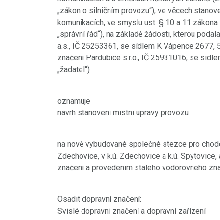
„zákon o silničním provozu“), ve věcech stano
komunikacích, ve smyslu ust. § 10 a 11 zákona č
„správní řád“), na základě žádosti, kterou poda
a.s., IČ 25253361, se sídlem K Vápence 2677,
značení Pardubice s.r.o., IČ 25931016, se sídle
„žadatel“)
oznamuje
návrh stanovení místní úpravy provozu
na nově vybudované společné stezce pro chodce 
Zdechovice, v k.ú. Zdechovice a k.ú. Spytovice,
značení a provedením stálého vodorovného zn
Osadit dopravní značení:
Svislé dopravní značení a dopravní zařízení