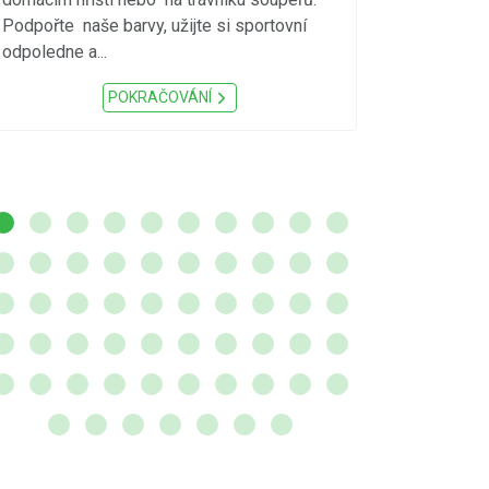
meteorologick
Podpořte naše barvy, užijte si sportovní
sucho, velmi v
odpoledne a...
zátěž, ...) up
Nařízení Pardu
POKRAČOVÁNÍ