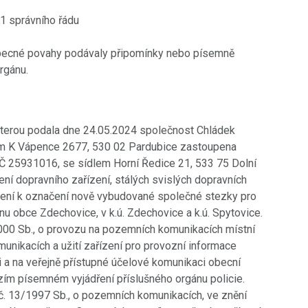
 1 správního řádu
 obecné povahy podávaly připomínky nebo písemně
rgánu.
kterou podala dne 24.05.2024 společnost Chládek
dlem K Vápence 2677, 530 02 Pardubice zastoupena
 IČ 25931016, se sídlem Horní Ředice 21, 533 75 Dolní
ní dopravního zařízení, stálých svislých dopravních
ení k označení nově vybudované společné stezky pro
lánu obce Zdechovice, v k.ú. Zdechovice a k.ú. Spytovice.
000 Sb., o provozu na pozemních komunikacích místní
nikacích a užití zařízení pro provozní informace
kaci a na veřejně přístupné účelové komunikaci obecní
ím písemném vyjádření příslušného orgánu policie.
č. 13/1997 Sb., o pozemních komunikacích, ve znění