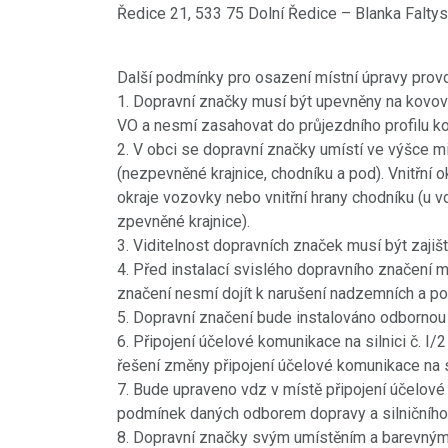
Ředice 21, 533 75 Dolní Ředice – Blanka Faltys
Další podmínky pro osazení místní úpravy prov
1. Dopravní značky musí být upevněny na kovov
VO a nesmí zasahovat do průjezdního profilu k
2. V obci se dopravní značky umístí ve výšce m
(nezpevněné krajnice, chodníku a pod). Vnitřní 
okraje vozovky nebo vnitřní hrany chodníku (u v
zpevněné krajnice).
3. Viditelnost dopravních značek musí být zaji
4. Před instalací svislého dopravního značení m
značení nesmí dojít k narušení nadzemních a po
5. Dopravní značení bude instalováno odbornou 
18.8.2021
PŘED 1816 DNY
6. Připojení účelové komunikace na silnici č. 
Videokronika: Zdecho
řešení změny připojení účelové komunikace na sil
7. Bude upraveno vdz v místě připojení účelové 
minifestival 7.8.2021
podmínek daných odborem dopravy a silničního 
https://www.youtube.com/watch?
8. Dopravní značky svým umístěním a barevným