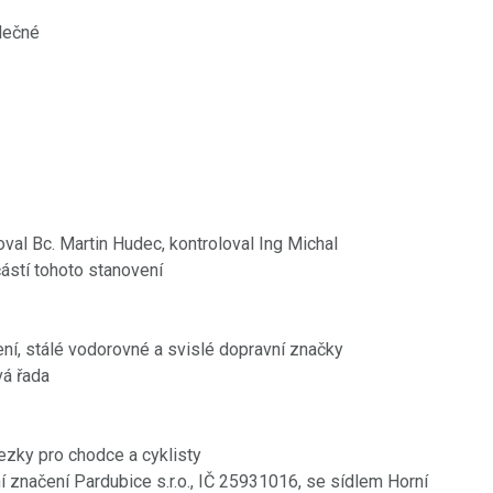
lečné
oval Bc. Martin Hudec, kontroloval Ing Michal
částí tohoto stanovení
ení, stálé vodorovné a svislé dopravní značky
vá řada
zky pro chodce a cyklisty
značení Pardubice s.r.o., IČ 25931016, se sídlem Horní