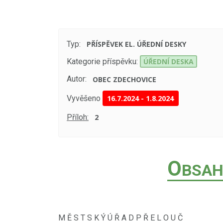
Typ:
PŘÍSPĚVEK EL. ÚŘEDNÍ DESKY
Kategorie příspěvku:
ÚŘEDNÍ DESKA
Autor:
OBEC ZDECHOVICE
Vyvěšeno
16.7.2024
-
1.8.2024
Příloh:
2
O
BSAH
M Ě S T S K Ý Ú Ř A D P Ř E L O U Č