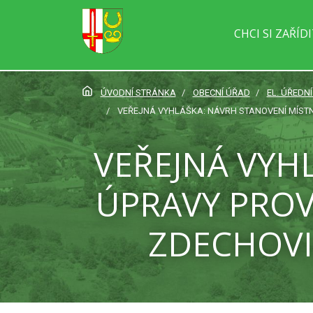
CHCI SI ZAŘÍD
ÚVODNÍ STRÁNKA
OBECNÍ ÚŘAD
EL. ÚŘEDN
VEŘEJNÁ VYHLÁŠKA: NÁVRH STANOVENÍ MÍSTNÍ
VEŘEJNÁ VYH
ÚPRAVY PROV
ZDECHOVI