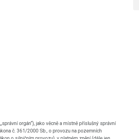
„správní orgán“), jako věcně a místně příslušný správní
 zákona č. 361/2000 Sb., o provozu na pozemních
on o silničním provozu), v platném znění (dále jen