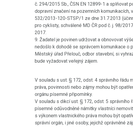
v=rPoqutfOmZo
č. 294/2015 Sb., ČSN EN 12899-1 a splňovat p
dopravní značení na pozemních komunikacích, 
POKRAČOVÁNÍ
532/2013-120-STSP/1 ze dne 31.7.2013 (účinno
pro cyklisty, schválené MD ČR pod č. j. 98/201
2017.
9. Žadatel je povinen udržovat a obnovovat výš
nedošlo k dohodě se správcem komunikace o pře
Městský úřad Přelouč, odbor stavební, si vyhra
bude vyžadovat veřejný zájem.
V souladu s ust. § 172, odst. 4 správního řádu
práva, povinnosti nebo zájmy mohou být opatře
orgánu písemné připomínky.
V souladu s dikcí ust. § 172, odst. 5 správníh
písemné odůvodněné námitky vlastníci nemovitos
s výkonem vlastnického práva mohou být opatře
správní orgán, i jiné osoby, jejichž oprávněné