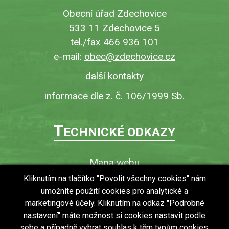
Obecní úřad Zdechovice
533 11 Zdechovice 5
tel./fax 466 936 101
e-mail:
obec@zdechovice.cz
další kontakty
informace dle z. č. 106/1999 Sb.
T
ECHNICKÉ ODKAZY
Mapa webu
O webu
Kliknutím na tlačítko "Povolit všechny cookies" nám
umožníte použití cookies pro analytické a
Povinně zveřejňované informace
marketingové účely. Kliknutím na odkaz "Podrobné
Ochrana osobních údajů (GDPR)
nastavení" máte možnost si cookies nastavit podle
Vyhledávání
sebe a případně vybrat souhlas k těm typům cookies,