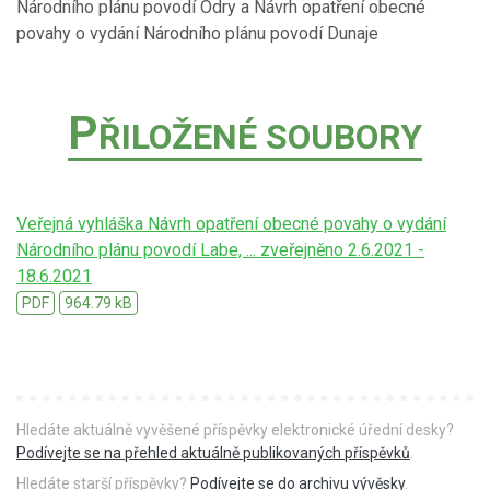
Národního plánu povodí Odry a Návrh opatření obecné
povahy o vydání Národního plánu povodí Dunaje
P
ŘILOŽENÉ SOUBORY
Veřejná vyhláška Návrh opatření obecné povahy o vydání
Národního plánu povodí Labe, ... zveřejněno 2.6.2021 -
18.6.2021
PDF
964.79 kB
Hledáte aktuálně vyvěšené příspěvky elektronické úřední desky?
Podívejte se na přehled aktuálně publikovaných příspěvků
.
Hledáte starší příspěvky?
Podívejte se do archivu vývěsky
.