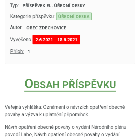
Typ:
PŘÍSPĚVEK EL. ÚŘEDNÍ DESKY
Kategorie příspěvku:
ÚŘEDNÍ DESKA
Autor:
OBEC ZDECHOVICE
Vyvěšeno
2.6.2021
-
18.6.2021
Příloh:
1
O
BSAH PŘÍSPĚVKU
Veřejná vyhláška: Oznámení o návrzích opatření obecné
povahy a výzva k uplatnění připomínek.
Návrh opatření obecné povahy o vydání Národního plánu
povodí Labe, Návrh opatření obecné povahy o vydání