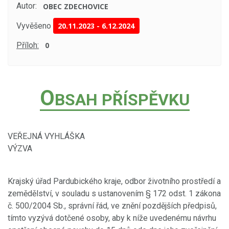
Autor:
OBEC ZDECHOVICE
Vyvěšeno
20.11.2023
-
6.12.2024
Příloh:
0
O
BSAH PŘÍSPĚVKU
VEŘEJNÁ VYHLÁŠKA
VÝZVA
Krajský úřad Pardubického kraje, odbor životního prostředí a
zemědělství, v souladu s ustanovením § 172 odst. 1 zákona
č. 500/2004 Sb., správní řád, ve znění pozdějších předpisů,
tímto vyzývá dotčené osoby, aby k níže uvedenému návrhu