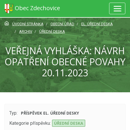
Obec Zdechovice
ÚVODNÍ STRÁNKA
OBECNÍ ÚŘAD
EL. ÚŘEDNÍ DESKA
ARCHIV
ÚŘEDNÍ DESKA
VEŘEJNÁ VYHLÁŠKA: NÁVRH
OPATŘENÍ OBECNÉ POVAHY
20.11.2023
Typ:
PŘÍSPĚVEK EL. ÚŘEDNÍ DESKY
Kategorie příspěvku:
ÚŘEDNÍ DESKA