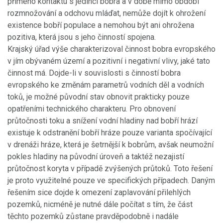
přímého kontaktu s jedinci bobra a v době mimo období
rozmnožování a odchovu mláďat, nemůže dojít k ohrožení
existence bobří populace a nemohou být ani ohrožena
pozitiva, která jsou s jeho činností spojena.
Krajský úřad výše charakterizoval činnost bobra evropského
v jím obývaném území a pozitivní i negativní vlivy, jaké tato
činnost má. Dojde-li v souvislosti s činností bobra
evropského ke změnám parametrů vodních děl a vodních
toků, je možné původní stav obnovit prakticky pouze
opatřeními technického charakteru. Pro obnovení
průtočnosti toku a snížení vodní hladiny nad bobří hrází
existuje k odstranění bobří hráze pouze varianta spočívající
v drenáži hráze, která je šetrnější k bobrům, avšak neumožní
pokles hladiny na původní úroveň a taktéž nezajistí
průtočnost koryta v případě zvýšených průtoků. Toto řešení
je proto využitelné pouze ve specifických případech. Daným
řešením sice dojde k omezení zaplavování přilehlých
pozemků, nicméně je nutné dále počítat s tím, že část
těchto pozemků zůstane pravděpodobně i nadále