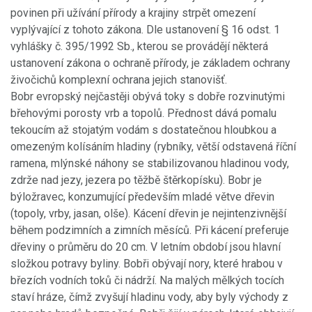
povinen při užívání přírody a krajiny strpět omezení
vyplývající z tohoto zákona. Dle ustanovení § 16 odst. 1
vyhlášky č. 395/1992 Sb., kterou se provádějí některá
ustanovení zákona o ochraně přírody, je základem ochrany
živočichů komplexní ochrana jejich stanovišť.
Bobr evropský nejčastěji obývá toky s dobře rozvinutými
břehovými porosty vrb a topolů. Přednost dává pomalu
tekoucím až stojatým vodám s dostatečnou hloubkou a
omezeným kolísáním hladiny (rybníky, větší odstavená říční
ramena, mlýnské náhony se stabilizovanou hladinou vody,
zdrže nad jezy, jezera po těžbě štěrkopísku). Bobr je
býložravec, konzumující především mladé větve dřevin
(topoly, vrby, jasan, olše). Kácení dřevin je nejintenzivnější
během podzimních a zimních měsíců. Při kácení preferuje
dřeviny o průměru do 20 cm. V letním období jsou hlavní
složkou potravy byliny. Bobři obývají nory, které hrabou v
březích vodních toků či nádrží. Na malých mělkých tocích
staví hráze, čímž zvyšují hladinu vody, aby byly východy z