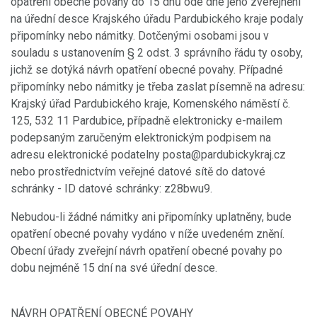
opatření obecné povahy do 15 dnů ode dne jeho zveřejnění
na úřední desce Krajského úřadu Pardubického kraje podaly
připomínky nebo námitky. Dotčenými osobami jsou v
souladu s ustanovením § 2 odst. 3 správního řádu ty osoby,
jichž se dotýká návrh opatření obecné povahy. Případné
připomínky nebo námitky je třeba zaslat písemně na adresu:
Krajský úřad Pardubického kraje, Komenského náměstí č.
125, 532 11 Pardubice, případně elektronicky e-mailem
podepsaným zaručeným elektronickým podpisem na
adresu elektronické podatelny posta@pardubickykraj.cz
nebo prostřednictvím veřejné datové sítě do datové
schránky - ID datové schránky: z28bwu9.
Nebudou-li žádné námitky ani připomínky uplatněny, bude
opatření obecné povahy vydáno v níže uvedeném znění.
Obecní úřady zveřejní návrh opatření obecné povahy po
dobu nejméně 15 dní na své úřední desce.
NÁVRH OPATŘENÍ OBECNÉ POVAHY