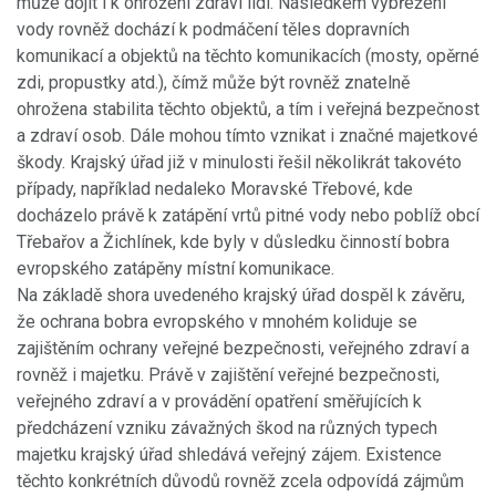
může dojít i k ohrožení zdraví lidí. Následkem vybřežení
vody rovněž dochází k podmáčení těles dopravních
komunikací a objektů na těchto komunikacích (mosty, opěrné
zdi, propustky atd.), čímž může být rovněž znatelně
ohrožena stabilita těchto objektů, a tím i veřejná bezpečnost
a zdraví osob. Dále mohou tímto vznikat i značné majetkové
škody. Krajský úřad již v minulosti řešil několikrát takovéto
případy, například nedaleko Moravské Třebové, kde
docházelo právě k zatápění vrtů pitné vody nebo poblíž obcí
Třebařov a Žichlínek, kde byly v důsledku činností bobra
evropského zatápěny místní komunikace.
Na základě shora uvedeného krajský úřad dospěl k závěru,
že ochrana bobra evropského v mnohém koliduje se
zajištěním ochrany veřejné bezpečnosti, veřejného zdraví a
rovněž i majetku. Právě v zajištění veřejné bezpečnosti,
veřejného zdraví a v provádění opatření směřujících k
předcházení vzniku závažných škod na různých typech
majetku krajský úřad shledává veřejný zájem. Existence
těchto konkrétních důvodů rovněž zcela odpovídá zájmům