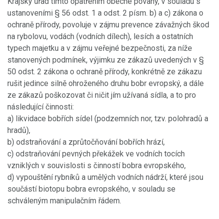
Krajský úřad tímto opatřením obecné povahy, v souladu s
ustanoveními § 56 odst. 1 a odst. 2 písm. b) a c) zákona o
ochraně přírody, povoluje v zájmu prevence závažných škod
na rybolovu, vodách (vodních dílech), lesích a ostatních
typech majetku a v zájmu veřejné bezpečnosti, za níže
stanovených podmínek, výjimku ze zákazů uvedených v §
50 odst. 2 zákona o ochraně přírody, konkrétně ze zákazu
rušit jedince silně ohroženého druhu bobr evropský, a dále
ze zákazů poškozovat či ničit jím užívaná sídla, a to pro
následující činnosti:
a) likvidace bobřích sídel (podzemních nor, tzv. polohradů a
hradů),
b) odstraňování a zprůtočňování bobřích hrází,
c) odstraňování pevných překážek ve vodních tocích
vzniklých v souvislosti s činností bobra evropského,
d) vypouštění rybníků a umělých vodních nádrží, které jsou
součástí biotopu bobra evropského, v souladu se
schváleným manipulačním řádem.