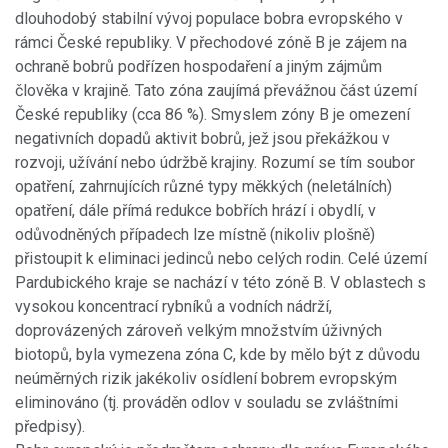
dlouhodobý stabilní vývoj populace bobra evropského v
rámci České republiky. V přechodové zóně B je zájem na
ochraně bobrů podřízen hospodaření a jiným zájmům
člověka v krajině. Tato zóna zaujímá převážnou část území
České republiky (cca 86 %). Smyslem zóny B je omezení
negativních dopadů aktivit bobrů, jež jsou překážkou v
rozvoji, užívání nebo údržbě krajiny. Rozumí se tím soubor
opatření, zahrnujících různé typy měkkých (neletálních)
opatření, dále přímá redukce bobřích hrází i obydlí, v
odůvodněných případech lze místně (nikoliv plošně)
přistoupit k eliminaci jedinců nebo celých rodin. Celé území
Pardubického kraje se nachází v této zóně B. V oblastech s
vysokou koncentrací rybníků a vodních nádrží,
doprovázených zároveň velkým množstvím úživných
biotopů, byla vymezena zóna C, kde by mělo být z důvodu
neúměrných rizik jakékoliv osídlení bobrem evropským
eliminováno (tj. prováděn odlov v souladu se zvláštními
předpisy).