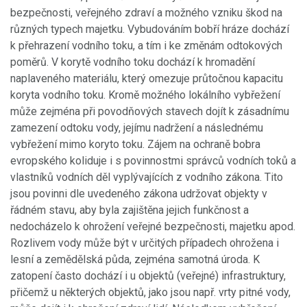
bezpečnosti, veřejného zdraví a možného vzniku škod na
různých typech majetku. Vybudováním bobří hráze dochází
k přehrazení vodního toku, a tím i ke změnám odtokových
poměrů. V korytě vodního toku dochází k hromadění
naplaveného materiálu, který omezuje průtočnou kapacitu
koryta vodního toku. Kromě možného lokálního vybřežení
může zejména při povodňových stavech dojít k zásadnímu
zamezení odtoku vody, jejímu nadržení a následnému
vybřežení mimo koryto toku. Zájem na ochraně bobra
evropského koliduje i s povinnostmi správců vodních toků a
vlastníků vodních děl vyplývajících z vodního zákona. Tito
jsou povinni dle uvedeného zákona udržovat objekty v
řádném stavu, aby byla zajištěna jejich funkčnost a
nedocházelo k ohrožení veřejné bezpečnosti, majetku apod.
Rozlivem vody může být v určitých případech ohrožena i
lesní a zemědělská půda, zejména samotná úroda. K
zatopení často dochází i u objektů (veřejné) infrastruktury,
přičemž u některých objektů, jako jsou např. vrty pitné vody,