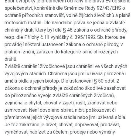
Bobr evropský je předmětem ochrany dle práva Evropského
společenství, konkrétně dle Směrnice Rady 92/43/EHS o
ochraně přírodních stanovišť, volně žijících živočichů a planě
rostoucích rostlin. Dle národního práva se jedná o zvláště
chráněný druh, který byl dle § 48 zákona o ochraně přírody,
resp. dle Přílohy č. III vyhlášky č. 395/1992 Sb. kterou se
provádějí některá ustanovení zákona o ochraně přírody, v
platném znění, zařazen do kategorie silně ohrožených
druhů.
Zvláště chránění živočichové jsou chráněni ve všech svých
vývojových stádiích. Chráněna jsou jimi užívaná přirozená i
umělá sídla a jejich biotop. Dle ustanovení § 50 odst. 2
zákona o ochraně přírody je zakázáno škodlivě zasahovat
do přirozeného vývoje zvláště chráněných živočichů,
zejména je chytat, chovat v zajetí, rušit, zraňovat nebo
usmrcovat. Není dovoleno sbírat, ničit, poškozovat či
přemisťovat jejich vývojová stádia nebo jimi užívaná sídla.
Je též zakázáno je držet, chovat, dopravovat, prodávat,
vyměňovat, nabízet za účelem prodeje nebo výměny.