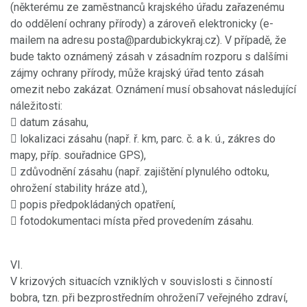
(některému ze zaměstnanců krajského úřadu zařazenému
do oddělení ochrany přírody) a zároveň elektronicky (e-
mailem na adresu posta@pardubickykraj.cz). V případě, že
bude takto oznámený zásah v zásadním rozporu s dalšími
zájmy ochrany přírody, může krajský úřad tento zásah
omezit nebo zakázat. Oznámení musí obsahovat následující
náležitosti:
 datum zásahu,
 lokalizaci zásahu (např. ř. km, parc. č. a k. ú., zákres do
mapy, příp. souřadnice GPS),
 zdůvodnění zásahu (např. zajištění plynulého odtoku,
ohrožení stability hráze atd.),
 popis předpokládaných opatření,
 fotodokumentaci místa před provedením zásahu.
VI.
V krizových situacích vzniklých v souvislosti s činností
bobra, tzn. při bezprostředním ohrožení7 veřejného zdraví,