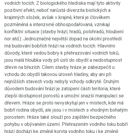
vodních tocích. Z biologického hlediska mají tyto aktivity
pozitivní efekt, neboť narůstá diverzita biotických a
krajinných složek, avšak v krajině, která je člověkem
pozměněná a intenzivně obhospodařovaná, vznikají
konfliktní situace (stavby hrází, hradů, polohradů, hloubení
nor atd.). Jednoznačně největší dopad na okolní prostředí
má budování bobřích hrází na vodních tocích. Hlavními
důvody, které vedou bobry k přehrazování vodních toků,
jsou malá hloubka vody při ústí do obydlí a nedostupnost
dřevin na březích. Cílem stavby hráze je zabezpečit u
vchodu do obydlí takovou úroveň hladiny, aby ani při
nejnižších stavech vody nebyly vchody odkryté. Druhým
důvodem budování hrází je zatopení části teritoria, které
zlepší dostupnost porostů a umožní snazší manipulaci se
dřevem. Hráze se proto nevyskytují jen v místech, kde má
bobří rodina obydlí, ale jsou i v místech s vhodným bohatým
porostem. Hráze také slouží pro zajištění bezpečného
pohybu v obývaném území. Přehrazením vodního toku bobří
hrází dochází ke změně koryta vodního toku i ke změně