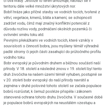
či dva hrady. Jestliže to terén umožňuje, nachází se v
teritoriu dále velké množství úkrytových nor.
Bobří hráze jako příčné stavby ve vodních tocích, tvořené z
větví, vegetace, kmenů, bláta a kamení, se schopností
zadržet vodu, čímž mají značný konfliktní potenciál z
důvodu rozlivu vody, podmáčení okolních pozemků či
ovlivnění směru toku atd.
Pevnými překážkami ve vodních tocích, které vznikly v
souvislosti s činností bobra, jsou myšleny téměř výhradně
padlé stromy či jejich části zasahující do průtočného profilu
vodního toku.
Bobr evropský je původním druhem a běžnou součástí naší
přírody. V 18. století a následně znovu v 19. století byl tento
druh živočicha na našem území téměř vyhuben, postupně se
v 20. století bobr evropský do naší přírody navrátil a
zejména v druhé polovině tohoto století se začala populace
bobrů rozrůstat, k čemuž posléze přispěla i zákonem
stanovená ochrana tohoto druhu živočicha. V současné době
je populace bobrů evropských na neustálém vzestupu a