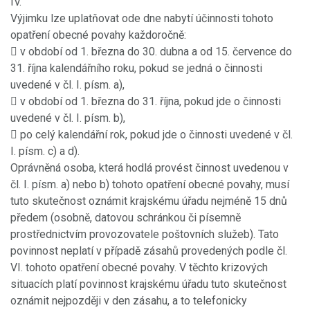
IV.
Výjimku lze uplatňovat ode dne nabytí účinnosti tohoto
opatření obecné povahy každoročně:
 v období od 1. března do 30. dubna a od 15. července do
31. října kalendářního roku, pokud se jedná o činnosti
uvedené v čl. I. písm. a),
 v období od 1. března do 31. října, pokud jde o činnosti
uvedené v čl. I. písm. b),
 po celý kalendářní rok, pokud jde o činnosti uvedené v čl.
I. písm. c) a d).
Oprávněná osoba, která hodlá provést činnost uvedenou v
čl. I. písm. a) nebo b) tohoto opatření obecné povahy, musí
tuto skutečnost oznámit krajskému úřadu nejméně 15 dnů
předem (osobně, datovou schránkou či písemně
prostřednictvím provozovatele poštovních služeb). Tato
povinnost neplatí v případě zásahů provedených podle čl.
VI. tohoto opatření obecné povahy. V těchto krizových
situacích platí povinnost krajskému úřadu tuto skutečnost
oznámit nejpozději v den zásahu, a to telefonicky