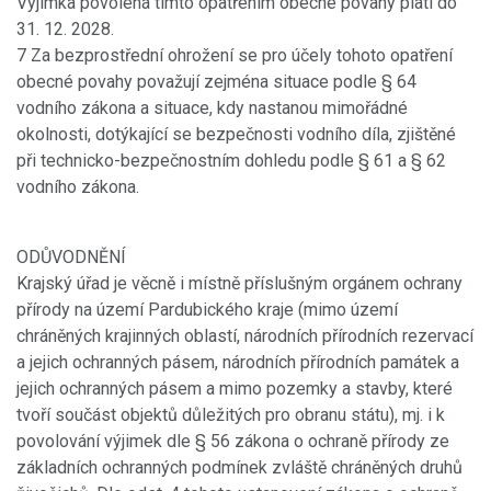
Výjimka povolená tímto opatřením obecné povahy platí do
31. 12. 2028.
7 Za bezprostřední ohrožení se pro účely tohoto opatření
obecné povahy považují zejména situace podle § 64
vodního zákona a situace, kdy nastanou mimořádné
okolnosti, dotýkající se bezpečnosti vodního díla, zjištěné
při technicko-bezpečnostním dohledu podle § 61 a § 62
vodního zákona.
ODŮVODNĚNÍ
Krajský úřad je věcně i místně příslušným orgánem ochrany
přírody na území Pardubického kraje (mimo území
chráněných krajinných oblastí, národních přírodních rezervací
a jejich ochranných pásem, národních přírodních památek a
jejich ochranných pásem a mimo pozemky a stavby, které
tvoří součást objektů důležitých pro obranu státu), mj. i k
povolování výjimek dle § 56 zákona o ochraně přírody ze
základních ochranných podmínek zvláště chráněných druhů