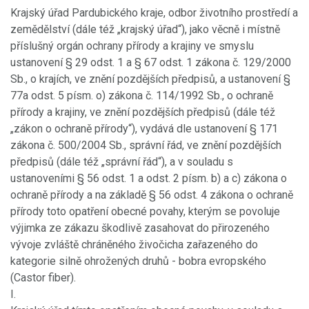
Krajský úřad Pardubického kraje, odbor životního prostředí a
zemědělství (dále též „krajský úřad“), jako věcně i místně
příslušný orgán ochrany přírody a krajiny ve smyslu
ustanovení § 29 odst. 1 a § 67 odst. 1 zákona č. 129/2000
Sb., o krajích, ve znění pozdějších předpisů, a ustanovení §
77a odst. 5 písm. o) zákona č. 114/1992 Sb., o ochraně
přírody a krajiny, ve znění pozdějších předpisů (dále též
„zákon o ochraně přírody“), vydává dle ustanovení § 171
zákona č. 500/2004 Sb., správní řád, ve znění pozdějších
předpisů (dále též „správní řád“), a v souladu s
ustanoveními § 56 odst. 1 a odst. 2 písm. b) a c) zákona o
ochraně přírody a na základě § 56 odst. 4 zákona o ochraně
přírody toto opatření obecné povahy, kterým se povoluje
výjimka ze zákazu škodlivě zasahovat do přirozeného
vývoje zvláště chráněného živočicha zařazeného do
kategorie silně ohrožených druhů - bobra evropského
(Castor fiber).
I.