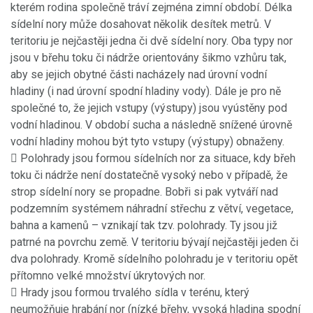
kterém rodina společně tráví zejména zimní období. Délka
sídelní nory může dosahovat několik desítek metrů. V
teritoriu je nejčastěji jedna či dvě sídelní nory. Oba typy nor
jsou v břehu toku či nádrže orientovány šikmo vzhůru tak,
aby se jejich obytné části nacházely nad úrovní vodní
hladiny (i nad úrovní spodní hladiny vody). Dále je pro ně
společné to, že jejich vstupy (výstupy) jsou vyústěny pod
vodní hladinou. V období sucha a následně snížené úrovně
vodní hladiny mohou být tyto vstupy (výstupy) obnaženy.
 Polohrady jsou formou sídelních nor za situace, kdy břeh
toku či nádrže není dostatečně vysoký nebo v případě, že
strop sídelní nory se propadne. Bobři si pak vytváří nad
podzemním systémem náhradní střechu z větví, vegetace,
bahna a kamenů – vznikají tak tzv. polohrady. Ty jsou již
patrné na povrchu země. V teritoriu bývají nejčastěji jeden či
dva polohrady. Kromě sídelního polohradu je v teritoriu opět
přítomno velké množství úkrytových nor.
 Hrady jsou formou trvalého sídla v terénu, který
neumožňuje hrabání nor (nízké břehy, vysoká hladina spodní