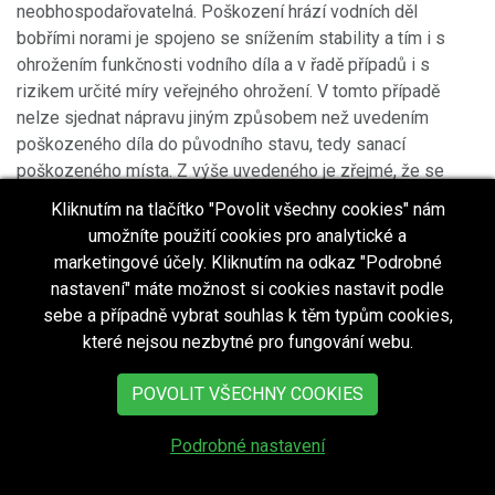
neobhospodařovatelná. Poškození hrází vodních děl
bobřími norami je spojeno se snížením stability a tím i s
ohrožením funkčnosti vodního díla a v řadě případů i s
rizikem určité míry veřejného ohrožení. V tomto případě
nelze sjednat nápravu jiným způsobem než uvedením
poškozeného díla do původního stavu, tedy sanací
poškozeného místa. Z výše uvedeného je zřejmé, že se
krajský úřad zabýval i jinými možnými řešeními, jak zajistit
Kliknutím na tlačítko "Povolit všechny cookies" nám
např. průtočnost koryt vodních toků nebo bezpečnost
umožníte použití cookies pro analytické a
vodních děl. Činnosti, pro které byla tato výjimka povolena
marketingové účely. Kliknutím na odkaz "Podrobné
na vodních tocích (mimo vodní toky v přirozených korytech)
nastavení" máte možnost si cookies nastavit podle
a vodních dílech, jsou takovými činnostmi, k nimž neexistují
sebe a případně vybrat souhlas k těm typům cookies,
jiná uspokojivější řešení, která by byla reálně proveditelná.
které nejsou nezbytné pro fungování webu.
Na vodních tocích v neregulovaném korytě, na tocích
revitalizovaných (obě tyto kategorie spadají pod zákonné
POVOLIT VŠECHNY COOKIES
vymezení „přirozeného koryta" v ustanovení § 44 odst. 2
vodního zákona) nebo např. na slepých ramenech řek bobří
Podrobné nastavení
sídla zpravidla nepůsobí vážnější škody ani neohrožují
veřejný zájem v takové intenzitě, jak k tomu dochází u toků