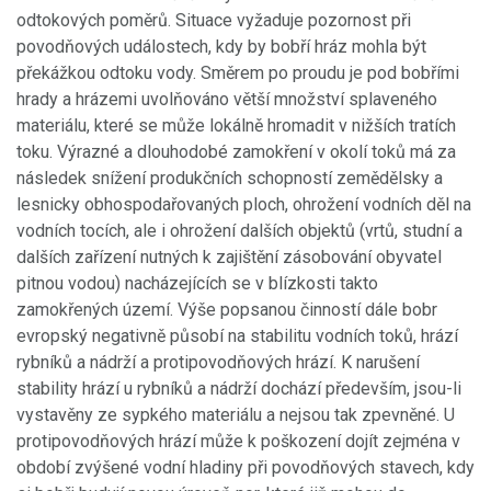
odtokových poměrů. Situace vyžaduje pozornost při
povodňových událostech, kdy by bobří hráz mohla být
překážkou odtoku vody. Směrem po proudu je pod bobřími
hrady a hrázemi uvolňováno větší množství splaveného
materiálu, které se může lokálně hromadit v nižších tratích
toku. Výrazné a dlouhodobé zamokření v okolí toků má za
následek snížení produkčních schopností zemědělsky a
lesnicky obhospodařovaných ploch, ohrožení vodních děl na
vodních tocích, ale i ohrožení dalších objektů (vrtů, studní a
dalších zařízení nutných k zajištění zásobování obyvatel
pitnou vodou) nacházejících se v blízkosti takto
zamokřených území. Výše popsanou činností dále bobr
evropský negativně působí na stabilitu vodních toků, hrází
rybníků a nádrží a protipovodňových hrází. K narušení
stability hrází u rybníků a nádrží dochází především, jsou-li
vystavěny ze sypkého materiálu a nejsou tak zpevněné. U
protipovodňových hrází může k poškození dojít zejména v
období zvýšené vodní hladiny při povodňových stavech, kdy