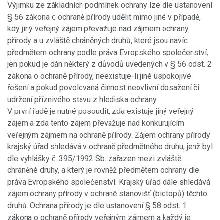
Výjimku ze základních podmínek ochrany lze dle ustanovení
§ 56 zákona o ochraně přírody udělit mimo jiné v případě,
kdy jiný veřejný zájem převažuje nad zájmem ochrany
přírody a u zvláště chráněných druhů, které jsou navíc
předmětem ochrany podle práva Evropského společenství,
jen pokud je dán některý z důvodů uvedených v § 56 odst. 2
zákona o ochraně přírody, neexistuje-li jiné uspokojivé
řešení a pokud povolovaná činnost neovlivní dosažení či
udržení příznivého stavu z hlediska ochrany.
V první řadě je nutné posoudit, zda existuje jiný veřejný
zájem a zda tento zájem převažuje nad konkurujícím
veřejným zájmem na ochraně přírody. Zájem ochrany přírody
krajský úřad shledává v ochraně předmětného druhu, jenž byl
dle vyhlášky č. 395/1992 Sb. zařazen mezi zvláště
chráněné druhy, a který je rovněž předmětem ochrany dle
práva Evropského společenství. Krajský úřad dále shledává
zájem ochrany přírody v ochraně stanovišť (biotopů) těchto
druhů. Ochrana přírody je dle ustanovení § 58 odst. 1
zákona o ochraně přírody veřejným zájmem a každý je