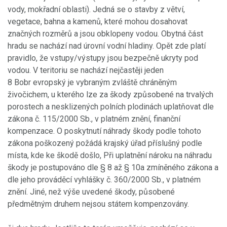
vody, mokřadní oblasti). Jedná se o stavby z větví,
vegetace, bahna a kamenů, které mohou dosahovat
značných rozměrů a jsou obklopeny vodou. Obytná část
hradu se nachází nad úrovní vodní hladiny. Opět zde platí
pravidlo, že vstupy/výstupy jsou bezpečně ukryty pod
vodou. V teritoriu se nachází nejčastěji jeden
8 Bobr evropský je vybraným zvláště chráněným
živočichem, u kterého lze za škody způsobené na trvalých
porostech a nesklizených polních plodinách uplatňovat dle
zákona č. 115/2000 Sb., v platném znění, finanční
kompenzace. O poskytnutí náhrady škody podle tohoto
zákona poškozený požádá krajský úřad příslušný podle
místa, kde ke škodě došlo, Při uplatnění nároku na náhradu
škody je postupováno dle § 8 až § 10a zmíněného zákona a
dle jeho prováděcí vyhlášky č. 360/2000 Sb., v platném
znění. Jiné, než výše uvedené škody, působené
předmětným druhem nejsou státem kompenzovány.