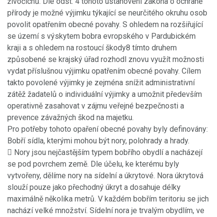
živočichů. Dle odst. 4 tohoto ustanovení zákona o ochraně
přírody je možné výjimku týkající se neurčitého okruhu osob
povolit opatřením obecné povahy. S ohledem na rozšiřující
se území s výskytem bobra evropského v Pardubickém
kraji a s ohledem na rostoucí škody8 tímto druhem
způsobené se krajský úřad rozhodl znovu využít možnosti
vydat příslušnou výjimku opatřením obecné povahy. Cílem
takto povolené výjimky je zejména snížit administrativní
zátěž žadatelů o individuální výjimky a umožnit především
operativně zasahovat v zájmu veřejné bezpečnosti a
prevence závažných škod na majetku.
Pro potřeby tohoto opaření obecné povahy byly definovány:
Bobří sídla, kterými mohou být nory, polohrady a hrady.
 Nory jsou nejčastějším typem bobřího obydlí a nacházejí
se pod povrchem země. Dle účelu, ke kterému byly
vytvořeny, dělíme nory na sídelní a úkrytové. Nora úkrytová
slouží pouze jako přechodný úkryt a dosahuje délky
maximálně několika metrů. V každém bobřím teritoriu se jich
nachází velké množství. Sídelní nora je trvalým obydlím, ve