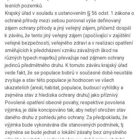
lesních pozemků.
Krajský úřad v souladu s ustanovením § 56 odst. 1 zákona o
ochraně přírody mezi sebou porovnal výše definovaný
zájem ochrany přírody a jiný veřejný zájem, přičemž dospěl
k závěru, že tento jiný veřejný zájem (spočívající v zajištění
veřejné bezpečnosti, veřejného zdraví a v realizaci opatření
směřujících k předcházení vzniku závažných škod na
různých typech majetku) převažuje nad zájmem ochrany
jedinců předmětného druhu. K tomuto závěru krajský úřad
vede fakt, že se populace bobrů v současné době neustále
zvyšuje a stav této populace je hodnocen ve všech
ukazatelích (areál, habitat, populace, budoucí vyhlídky a
zejména stav z hlediska ochrany druhu) jako příznivý.
Povolené opatření obecné povahy, respektive povolená
výjimka, je dále koncipováno tak, aby nebyl ohrožen stav
daného druhu z pohledu jeho ochrany. Za předpokladu, že
výjimka bude vykonávána dle stanovených podmínek, tj.
zejména se bude jednat o lokální zásahy bez úmyslného