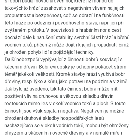
si bobři budují novou úroveň nor, které již mohou do
takovýchto hrází zasahovat s negativním vlivem na jejich
propustnost a bezpečnost, což se odrazí i na funkčnosti
této hráze po odeznění povodňového stavu, např. jen při
zvýšeném průtoku. V souvislosti s hrabáním nor a cest
dochází dále k narušení stability svrchní části hrází a břehů
vodních toků, přičemž může dojít i k jejich propadnutí, čímž
je ohrožen pohyb lidí a pojíždějící techniky.
Další nebezpečí vyplývající z činnosti bobrů souvisejí s
kácením dřevin. Bobr evropský je schopný pokácet strom
téměř jakékoli velikosti. Kromě stavby hrází využívá bobr
dřeviny, resp. lýko a kůru, jako potravu na podzim a v zimě.
Jak bylo již uvedeno, tak tato činnost bobra může mít
pozitivní vliv na druhovou a věkovou skladbu dřevin
rostoucích mimo les v okolí vodních toků a ploch. S touto
činností jsou však spjata i negativa. Negativem je možné
ohrožení druhové skladby hospodářských lesů
nacházejících se v okolí vodních toků, mohou být ohroženy
ohryzem a skácením i ovocné dřeviny a v nemalé míře i