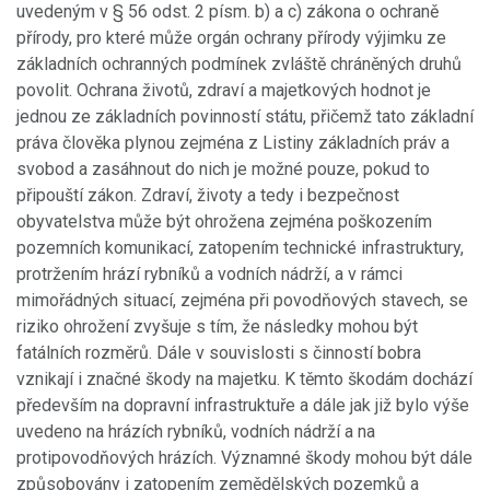
uvedeným v § 56 odst. 2 písm. b) a c) zákona o ochraně
přírody, pro které může orgán ochrany přírody výjimku ze
základních ochranných podmínek zvláště chráněných druhů
povolit. Ochrana životů, zdraví a majetkových hodnot je
jednou ze základních povinností státu, přičemž tato základní
práva člověka plynou zejména z Listiny základních práv a
svobod a zasáhnout do nich je možné pouze, pokud to
připouští zákon. Zdraví, životy a tedy i bezpečnost
obyvatelstva může být ohrožena zejména poškozením
pozemních komunikací, zatopením technické infrastruktury,
protržením hrází rybníků a vodních nádrží, a v rámci
mimořádných situací, zejména při povodňových stavech, se
riziko ohrožení zvyšuje s tím, že následky mohou být
fatálních rozměrů. Dále v souvislosti s činností bobra
vznikají i značné škody na majetku. K těmto škodám dochází
především na dopravní infrastruktuře a dále jak již bylo výše
uvedeno na hrázích rybníků, vodních nádrží a na
protipovodňových hrázích. Významné škody mohou být dále
způsobovány i zatopením zemědělských pozemků a