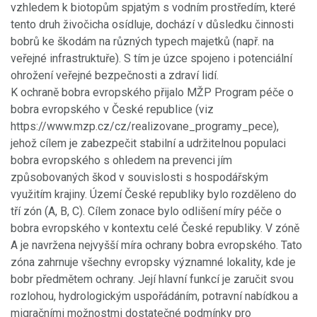
vzhledem k biotopům spjatým s vodním prostředím, které
tento druh živočicha osídluje, dochází v důsledku činnosti
bobrů ke škodám na různých typech majetků (např. na
veřejné infrastruktuře). S tím je úzce spojeno i potenciální
ohrožení veřejné bezpečnosti a zdraví lidí.
K ochraně bobra evropského přijalo MŽP Program péče o
bobra evropského v České republice (viz
https://www.mzp.cz/cz/realizovane_programy_pece),
jehož cílem je zabezpečit stabilní a udržitelnou populaci
bobra evropského s ohledem na prevenci jím
způsobovaných škod v souvislosti s hospodářským
využitím krajiny. Území České republiky bylo rozděleno do
tří zón (A, B, C). Cílem zonace bylo odlišení míry péče o
bobra evropského v kontextu celé České republiky. V zóně
A je navržena nejvyšší míra ochrany bobra evropského. Tato
zóna zahrnuje všechny evropsky významné lokality, kde je
bobr předmětem ochrany. Její hlavní funkcí je zaručit svou
rozlohou, hydrologickým uspořádáním, potravní nabídkou a
migračními možnostmi dostatečné podmínky pro