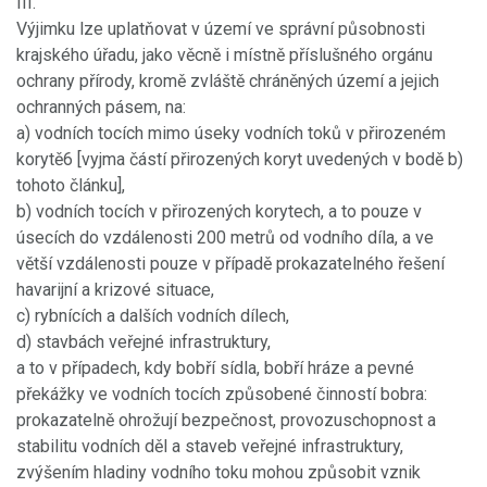
III.
Výjimku lze uplatňovat v území ve správní působnosti
krajského úřadu, jako věcně i místně příslušného orgánu
ochrany přírody, kromě zvláště chráněných území a jejich
ochranných pásem, na:
a) vodních tocích mimo úseky vodních toků v přirozeném
korytě6 [vyjma částí přirozených koryt uvedených v bodě b)
tohoto článku],
b) vodních tocích v přirozených korytech, a to pouze v
úsecích do vzdálenosti 200 metrů od vodního díla, a ve
větší vzdálenosti pouze v případě prokazatelného řešení
havarijní a krizové situace,
c) rybnících a dalších vodních dílech,
d) stavbách veřejné infrastruktury,
a to v případech, kdy bobří sídla, bobří hráze a pevné
překážky ve vodních tocích způsobené činností bobra:
prokazatelně ohrožují bezpečnost, provozuschopnost a
stabilitu vodních děl a staveb veřejné infrastruktury,
zvýšením hladiny vodního toku mohou způsobit vznik