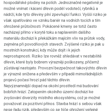
hospodářské plodiny na polích. Jednoznačně negativně je
možné vnímat i kácení dřevin podél vodotečí, rybníků a
nádrží, kde tyto dřeviny plní zpevňující funkci. Vyšší riziko je
však spatřováno ve vzniku bariér na vodních tocích a tím
ohrožené průtočnosti. Pokácené kmeny se totiž často
nacházejí přímo v korytě toku a naplavením dalšího
materiálu dochází k překážkám majícím vliv na průtok vody,
zejména při povodňových stavech. Zvýšené riziko je pak u
mostních konstrukcí, kdy může dojít i k jejich
neprostupnosti. Riziko lze rovněž shledávat v nestabilitě
dřevin, které byly bobrem výrazněji poškozeny, přičemž
zůstávají nastojato. Provozní bezpečnost takovýchto dřevin
je výrazně snížena a především v případě mimořádnějších
projevů počasí hrozí pád těchto dřevin.
Nejvýznamnější dopad na okolní prostředí má budování
bobřích hrází. Zatopením okolního území dochází ke
zvyšování diverzity místního ekosystému, což je možné
považovat za pozitivní přínos. Stavba hrází s sebou však
nese řadu rizik, především co se týče ohrožení veřejné