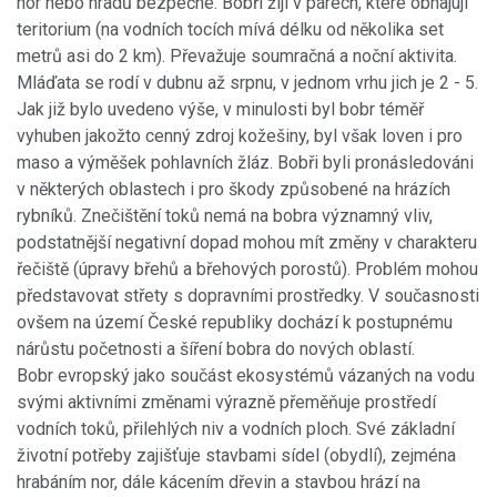
nor nebo hradů bezpečné. Bobři žijí v párech, které obhajují
teritorium (na vodních tocích mívá délku od několika set
metrů asi do 2 km). Převažuje soumračná a noční aktivita.
Mláďata se rodí v dubnu až srpnu, v jednom vrhu jich je 2 - 5.
Jak již bylo uvedeno výše, v minulosti byl bobr téměř
vyhuben jakožto cenný zdroj kožešiny, byl však loven i pro
maso a výměšek pohlavních žláz. Bobři byli pronásledováni
v některých oblastech i pro škody způsobené na hrázích
rybníků. Znečištění toků nemá na bobra významný vliv,
podstatnější negativní dopad mohou mít změny v charakteru
řečiště (úpravy břehů a břehových porostů). Problém mohou
představovat střety s dopravními prostředky. V současnosti
ovšem na území České republiky dochází k postupnému
nárůstu početnosti a šíření bobra do nových oblastí.
Bobr evropský jako součást ekosystémů vázaných na vodu
svými aktivními změnami výrazně přeměňuje prostředí
vodních toků, přilehlých niv a vodních ploch. Své základní
životní potřeby zajišťuje stavbami sídel (obydlí), zejména
hrabáním nor, dále kácením dřevin a stavbou hrází na