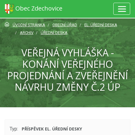
Obec Zdechovice
ÚVODNÍ STRÁNKA
OBECNÍ ÚŘAD
EL. ÚŘEDNÍ DESKA
ARCHIV
ÚŘEDNÍ DESKA
VEŘEJNÁ VYHLÁŠKA -
KONÁNÍ VEŘEJNÉHO
PROJEDNÁNÍ A ZVEŘEJNĚNÍ
NÁVRHU ZMĚNY Č.2 ÚP
Typ:
PŘÍSPĚVEK EL. ÚŘEDNÍ DESKY