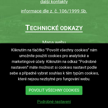
další kontakty
informace dle z. č. 106/1999 Sb.
T
ECHNICKÉ ODKAZY
Mapa webu
O webu
Kliknutím na tlačítko "Povolit všechny cookies" nám
umožníte použití cookies pro analytické a
Povinně zveřejňované informace
marketingové účely. Kliknutím na odkaz "Podrobné
Ochrana osobních údajů (GDPR)
nastavení" máte možnost si cookies nastavit podle
Vyhledávání
sebe a případně vybrat souhlas k těm typům cookies,
které nejsou nezbytné pro fungování webu.
RSS
Bezbariérový přístup v obci
POVOLIT VŠECHNY COOKIES
Podrobné nastavení
copyright © 2018 - 2026
Obec Zdechovice
Všechna práva vyhrazena