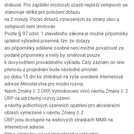
diskuse. Pro zajištění možnosti účasti nejširší veřejnosti se
stanovuje délka pro položení dotazu
na 2 minuty. Počet dotazů vznesených ze strany obcí a
veřejnosti není limitován.
Podle § 97 odst. 1 stavebního zákona je možné připomínky
uplatnit výhradně písemně, tzn. že dotazy
ani připomínky sdělené osobně není možné považovat za
podané připomínky a měly by směřovat pouze
k dovysvětlení prováděného výkladu. Celý záznam on-line
přenosu z projednání bude následně umístěn
po dobu 15 dní ke zhlédnutí na výše uvedené internetové
adrese Ministerstva pro místní rozvoj.
Návrh Změny č. 2 ÚRP, Vyhodnocení vlivů návrhu Změny č. 2
ÚRP na udržitelný rozvoj území
a návrhy jednotlivých územních opatření pro akcelerační
oblasti vymezené v návrhu Změny č. 2
ÚRP jsou dostupné na webových stránkách MMR na
internetové adrese: