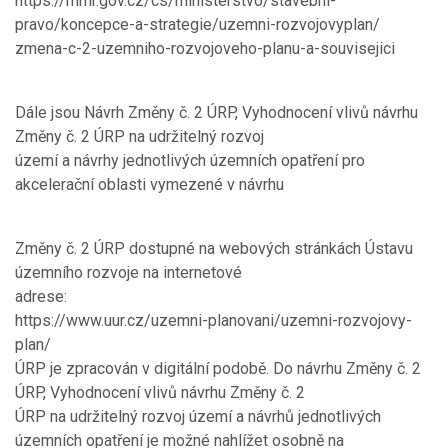
https://mmr.gov.cz/cs/ministerstvo/stavebni-
pravo/koncepce-a-strategie/uzemni-rozvojovyplan/
zmena-c-2-uzemniho-rozvojoveho-planu-a-souvisejici
Dále jsou Návrh Změny č. 2 ÚRP, Vyhodnocení vlivů návrhu
Změny č. 2 ÚRP na udržitelný rozvoj
území a návrhy jednotlivých územních opatření pro
akcelerační oblasti vymezené v návrhu
Změny č. 2 ÚRP dostupné na webových stránkách Ústavu
územního rozvoje na internetové
adrese:
https://www.uur.cz/uzemni-planovani/uzemni-rozvojovy-
plan/
ÚRP je zpracován v digitální podobě. Do návrhu Změny č. 2
ÚRP, Vyhodnocení vlivů návrhu Změny č. 2
ÚRP na udržitelný rozvoj území a návrhů jednotlivých
územních opatření je možné nahlížet osobně na