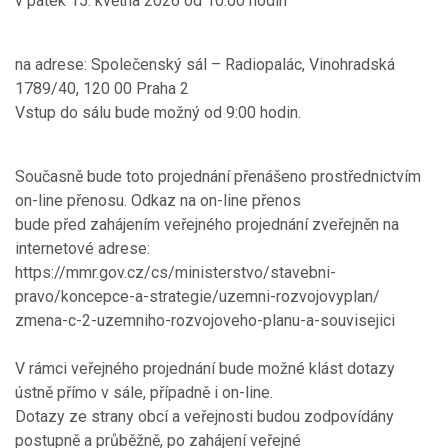
v pátek 15. května 2026 od 10:00 hodin
na adrese: Společenský sál – Radiopalác, Vinohradská
1789/40, 120 00 Praha 2
Vstup do sálu bude možný od 9:00 hodin.
Současně bude toto projednání přenášeno prostřednictvím
on-line přenosu. Odkaz na on-line přenos
bude před zahájením veřejného projednání zveřejněn na
internetové adrese:
https://mmr.gov.cz/cs/ministerstvo/stavebni-
pravo/koncepce-a-strategie/uzemni-rozvojovyplan/
zmena-c-2-uzemniho-rozvojoveho-planu-a-souvisejici
V rámci veřejného projednání bude možné klást dotazy
ústně přímo v sále, případně i on-line.
Dotazy ze strany obcí a veřejnosti budou zodpovídány
postupně a průběžně, po zahájení veřejné