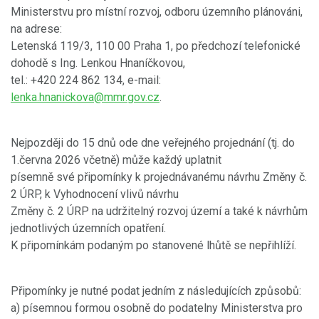
Ministerstvu pro místní rozvoj, odboru územního plánováni,
na adrese:
Letenská 119/3, 110 00 Praha 1, po předchozí telefonické
dohodě s Ing. Lenkou Hnaníčkovou,
tel.: +420 224 862 134, e-mail:
lenka.hnanickova@mmr.gov.cz
.
Nejpozději do 15 dnů ode dne veřejného projednání (tj. do
1.června 2026 včetně) může každý uplatnit
písemně své připomínky k projednávanému návrhu Změny č.
2 ÚRP, k Vyhodnocení vlivů návrhu
Změny č. 2 ÚRP na udržitelný rozvoj území a také k návrhům
jednotlivých územních opatření.
K připomínkám podaným po stanovené lhůtě se nepřihlíží.
Připomínky je nutné podat jedním z následujících způsobů:
a) písemnou formou osobně do podatelny Ministerstva pro