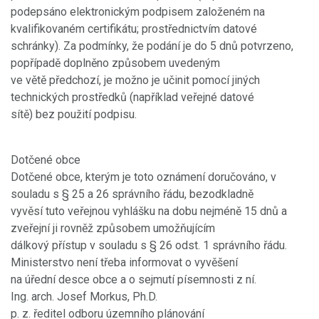
podepsáno elektronickým podpisem založeném na
kvalifikovaném certifikátu; prostřednictvím datové
schránky). Za podmínky, že podání je do 5 dnů potvrzeno,
popřípadě doplněno způsobem uvedeným
ve větě předchozí, je možno je učinit pomocí jiných
technických prostředků (například veřejné datové
sítě) bez použití podpisu.
Dotčené obce
Dotčené obce, kterým je toto oznámení doručováno, v
souladu s § 25 a 26 správního řádu, bezodkladně
vyvěsí tuto veřejnou vyhlášku na dobu nejméně 15 dnů a
zveřejní ji rovněž způsobem umožňujícím
dálkový přístup v souladu s § 26 odst. 1 správního řádu.
Ministerstvo není třeba informovat o vyvěšení
na úřední desce obce a o sejmutí písemnosti z ní.
Ing. arch. Josef Morkus, Ph.D.
p. z. ředitel odboru územního plánování