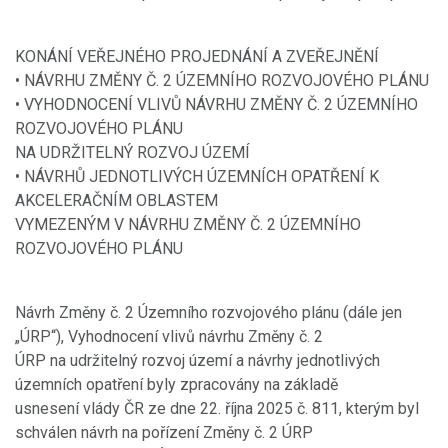
KONÁNÍ VEŘEJNÉHO PROJEDNÁNÍ A ZVEŘEJNĚNÍ
• NÁVRHU ZMĚNY Č. 2 ÚZEMNÍHO ROZVOJOVÉHO PLÁNU
• VYHODNOCENÍ VLIVŮ NÁVRHU ZMĚNY Č. 2 ÚZEMNÍHO
ROZVOJOVÉHO PLÁNU
NA UDRŽITELNÝ ROZVOJ ÚZEMÍ
• NÁVRHŮ JEDNOTLIVÝCH ÚZEMNÍCH OPATŘENÍ K
AKCELERAČNÍM OBLASTEM
VYMEZENÝM V NÁVRHU ZMĚNY Č. 2 ÚZEMNÍHO
ROZVOJOVÉHO PLÁNU
Návrh Změny č. 2 Územního rozvojového plánu (dále jen
„ÚRP“), Vyhodnocení vlivů návrhu Změny č. 2
ÚRP na udržitelný rozvoj území a návrhy jednotlivých
územních opatření byly zpracovány na základě
usnesení vlády ČR ze dne 22. října 2025 č. 811, kterým byl
schválen návrh na pořízení Změny č. 2 ÚRP