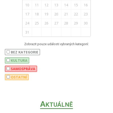
10
11
12
13
14
15
16
17
18
19
20
21
22
23
24
25
26
27
28
29
30
31
Zobrazit pouze události vybraných kategorií:
BEZ KATEGORIE
KULTURA
SAMOSPRÁVA
OSTATNÍ
A
KTUÁLNĚ