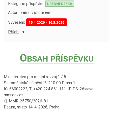
Kategorie příspěvku:
ÚŘEDNÍ DESKA
Autor:
OBEC ZDECHOVICE
Vyvěšeno
16.4.2026
-
16.5.2026
Příloh:
1
O
BSAH PŘÍSPĚVKU
Ministerstvo pro místní rozvoj 1 / 5
Staroměstské náměstí 6, 110 00 Praha 1
IČ: 66002222, T: +420 224 861 111, ID DS: 26iaava
mmr.gov.cz
Čj. MMR-25750/2026-81
Datum, místo 14. 4. 2026, Praha