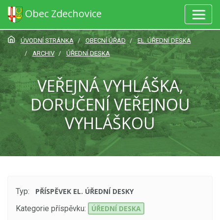
Obec Zdechovice
ÚVODNÍ STRÁNKA
OBECNÍ ÚŘAD
EL. ÚŘEDNÍ DESKA
ARCHIV
ÚŘEDNÍ DESKA
VEŘEJNÁ VYHLÁŠKA,
DORUČENÍ VEŘEJNOU
VYHLÁŠKOU
Typ:
PŘÍSPĚVEK EL. ÚŘEDNÍ DESKY
Kategorie příspěvku:
ÚŘEDNÍ DESKA