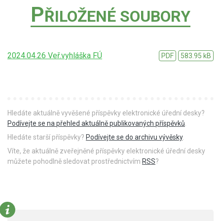
P
ŘILOŽENÉ SOUBORY
2024.04.26 Veř.vyhláška FÚ
PDF
583.95 kB
Hledáte aktuálně vyvěšené příspěvky elektronické úřední desky?
Podívejte se na přehled aktuálně publikovaných příspěvků
.
Hledáte starší příspěvky?
Podívejte se do archivu vývěsky
.
Víte, že aktuálně zveřejněné příspěvky elektronické úřední desky
můžete pohodlně sledovat prostřednictvím
RSS
?