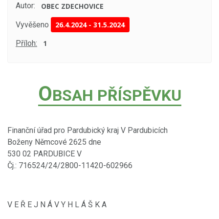
Autor:
OBEC ZDECHOVICE
Vyvěšeno
26.4.2024
-
31.5.2024
Příloh:
1
O
BSAH PŘÍSPĚVKU
Finanční úřad pro Pardubický kraj V Pardubicích
Boženy Němcové 2625 dne
530 02 PARDUBICE V
Čj.: 716524/24/2800-11420-602966
V E Ř E J N Á V Y H L Á Š K A