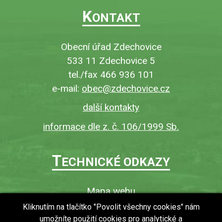
K
ONTAKT
Obecní úřad Zdechovice
533 11 Zdechovice 5
tel./fax 466 936 101
e-mail:
obec@zdechovice.cz
další kontakty
informace dle z. č. 106/1999 Sb.
T
ECHNICKÉ ODKAZY
Mapa webu
O webu
Kliknutím na tlačítko "Povolit všechny cookies" nám
umožníte použití cookies pro analytické a