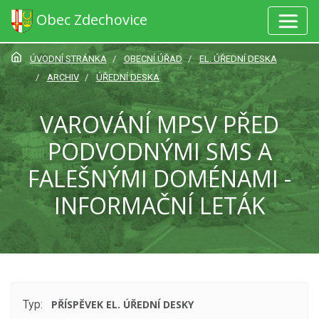
Obec Zdechovice
ÚVODNÍ STRÁNKA
OBECNÍ ÚŘAD
EL. ÚŘEDNÍ DESKA
ARCHIV
ÚŘEDNÍ DESKA
VAROVÁNÍ MPSV PŘED
PODVODNÝMI SMS A
FALEŠNÝMI DOMÉNAMI -
INFORMAČNÍ LETÁK
Typ:
PŘÍSPĚVEK EL. ÚŘEDNÍ DESKY