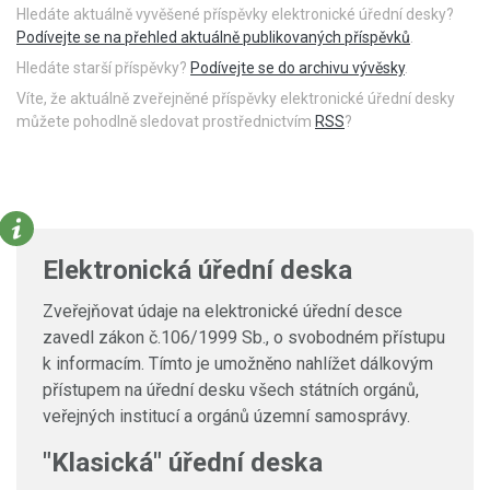
Hledáte aktuálně vyvěšené příspěvky elektronické úřední desky?
Podívejte se na přehled aktuálně publikovaných příspěvků
.
Hledáte starší příspěvky?
Podívejte se do archivu vývěsky
.
Víte, že aktuálně zveřejněné příspěvky elektronické úřední desky
můžete pohodlně sledovat prostřednictvím
RSS
?
Elektronická úřední deska
Zveřejňovat údaje na elektronické úřední desce
zavedl zákon č.106/1999 Sb., o svobodném přístupu
k informacím. Tímto je umožněno nahlížet dálkovým
přístupem na úřední desku všech státních orgánů,
veřejných institucí a orgánů územní samosprávy.
"Klasická" úřední deska