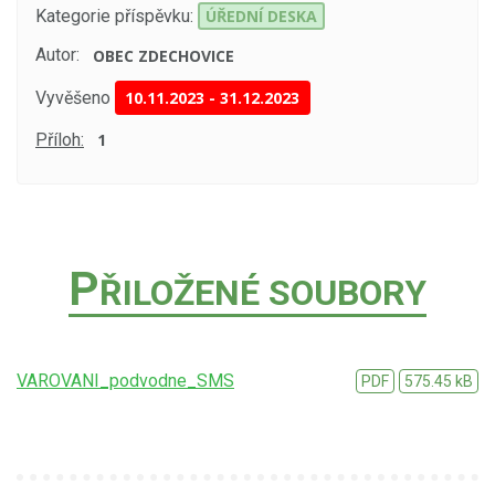
Kategorie příspěvku:
ÚŘEDNÍ DESKA
Autor:
OBEC ZDECHOVICE
Vyvěšeno
10.11.2023
-
31.12.2023
Příloh:
1
P
ŘILOŽENÉ SOUBORY
VAROVANI_podvodne_SMS
PDF
575.45 kB