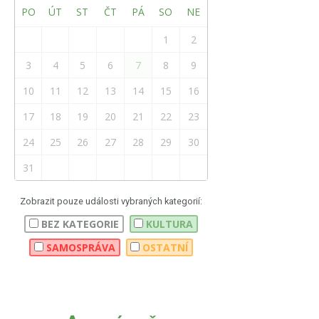
PO
ÚT
ST
ČT
PÁ
SO
NE
1
2
3
4
5
6
7
8
9
10
11
12
13
14
15
16
17
18
19
20
21
22
23
24
25
26
27
28
29
30
31
Zobrazit pouze události vybraných kategorií:
BEZ KATEGORIE
KULTURA
SAMOSPRÁVA
OSTATNÍ