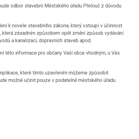
7 bude odbor stavební Městského úřadu Přelouč z důvodu
ení k novele stavebního zákona, který vstoupí v účinnost
avu, která zásadním způsobem opět změní způsob vydávání
odů a kanalizací, dopravních staveb apod.
ění této informace pro občany Vaší obce vhodným, u Vás
likace, které tímto uzavřením můžeme způsobit.
bude možné učinit pouze v podatelně městského úřadu.