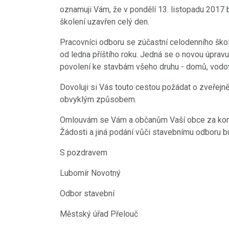
oznamuji Vám, že v pondělí 13. listopadu 201
školení uzavřen celý den.
Pracovníci odboru se zúčastní celodenního škol
od ledna příštího roku. Jedná se o novou úpr
povolení ke stavbám všeho druhu - domů, vodov
Dovoluji si Vás touto cestou požádat o zveřejn
obvyklým způsobem.
Omlouvám se Vám a občanům Vaší obce za komp
Žádosti a jiná podání vůči stavebnímu odboru 
S pozdravem
Lubomír Novotný
Odbor stavební
Městský úřad Přelouč