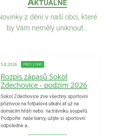
A
KTUÁLNĚ
Novinky z dění v naší obci, které
by Vám neměly uniknout...
5.8.2026
PŘED
Upozorně
5.8.2026
PŘED 2 DNY
Nařízení
Rozpis zápasů Sokol
kraje 4/
Zdechovice - podzim 2026
zvýšenéh
vzniku p
Sokol Zdechovice zve všechny sportovní
příznivce na fotbalová utkání ať už na
S ohledem na d
domácím hřišti nebo na trávníku soupeřů.
meteorologick
Podpořte naše barvy, užijte si sportovní
sucho, velmi v
odpoledne a...
zátěž, ...) up