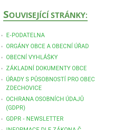
S
OUVISEJÍCÍ STRÁNKY:
E-PODATELNA
ORGÁNY OBCE A OBECNÍ ÚŘAD
OBECNÍ VYHLÁŠKY
ZÁKLADNÍ DOKUMENTY OBCE
ÚŘADY S PŮSOBNOSTÍ PRO OBEC
ZDECHOVICE
OCHRANA OSOBNÍCH ÚDAJŮ
(GDPR)
GDPR - NEWSLETTER
INFORMACE DLE ZÁKONA Č.