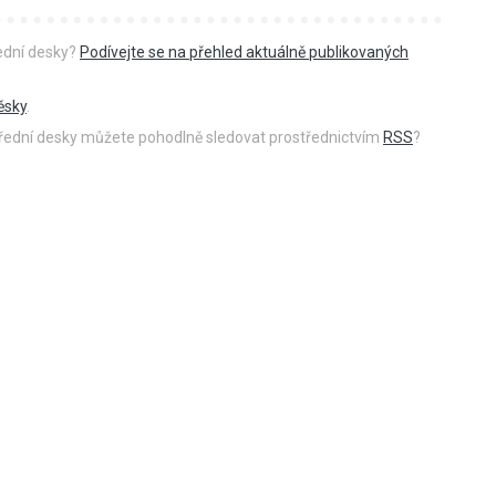
řední desky?
Podívejte se na přehled aktuálně publikovaných
ěsky
.
 úřední desky můžete pohodlně sledovat prostřednictvím
RSS
?