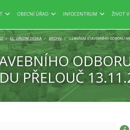
IT
OBECNÍ ÚŘAD
INFOCENTRUM
ŽIVOT V
AD
EL. ÚŘEDNÍ DESKA
ARCHIV
UZAVŘENÍ STAVEBNÍHO ODBORU MĚ
TAVEBNÍHO ODBOR
DU PŘELOUČ 13.11.