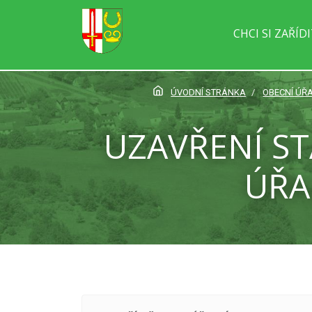
CHCI SI ZAŘÍD
ÚVODNÍ STRÁNKA
OBECNÍ ÚŘ
UZAVŘENÍ S
ÚŘA