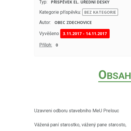
Typ:
PŘÍSPĚVEK EL. ÚŘEDNÍ DESKY
Kategorie příspěvku:
BEZ KATEGORIE
Autor:
OBEC ZDECHOVICE
Vyvěšeno
3.11.2017
-
14.11.2017
Příloh:
0
O
BSAH
Uzavreni odboru stavebniho MeU Prelouc
Vážená paní starostko, vážený pane starosto,