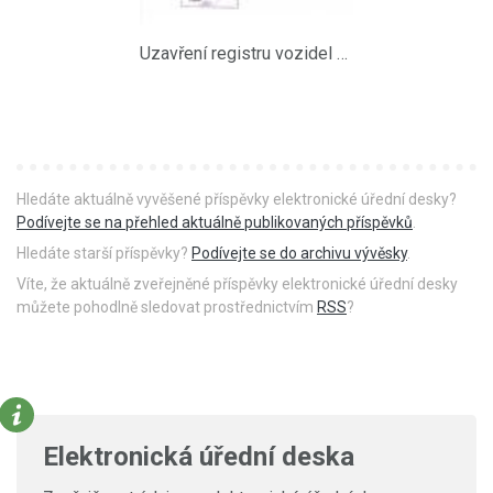
Uzavření registru vozidel MěÚ Přelouč 1.7.-8.7.2012
Hledáte aktuálně vyvěšené příspěvky elektronické úřední desky?
Podívejte se na přehled aktuálně publikovaných příspěvků
.
Hledáte starší příspěvky?
Podívejte se do archivu vývěsky
.
Víte, že aktuálně zveřejněné příspěvky elektronické úřední desky
můžete pohodlně sledovat prostřednictvím
RSS
?
Elektronická úřední deska