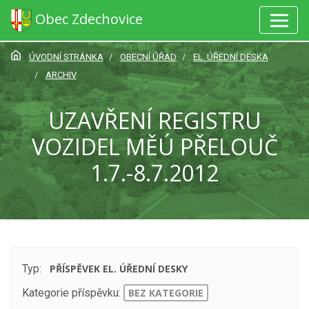
Obec Zdechovice
ÚVODNÍ STRÁNKA
OBECNÍ ÚŘAD
EL. ÚŘEDNÍ DESKA
ARCHIV
UZAVŘENÍ REGISTRU
VOZIDEL MĚÚ PŘELOUČ
1.7.-8.7.2012
Typ:
PŘÍSPĚVEK EL. ÚŘEDNÍ DESKY
Kategorie příspěvku:
BEZ KATEGORIE