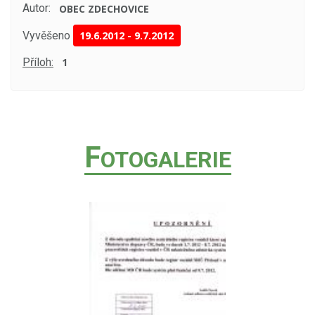
Autor:
OBEC ZDECHOVICE
Vyvěšeno
19.6.2012
-
9.7.2012
Příloh:
1
F
OTOGALERIE