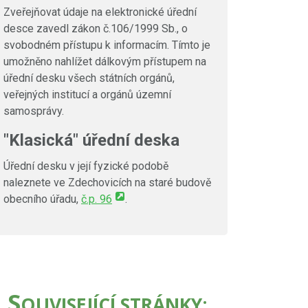
Zveřejňovat údaje na elektronické úřední
desce zavedl zákon č.106/1999 Sb., o
svobodném přístupu k informacím. Tímto je
umožněno nahlížet dálkovým přístupem na
úřední desku všech státních orgánů,
veřejných institucí a orgánů územní
samosprávy.
"Klasická" úřední deska
Úřední desku v její fyzické podobě
naleznete ve Zdechovicích na staré budově
obecního úřadu,
č.p. 96
.
S
OUVISEJÍCÍ STRÁNKY: