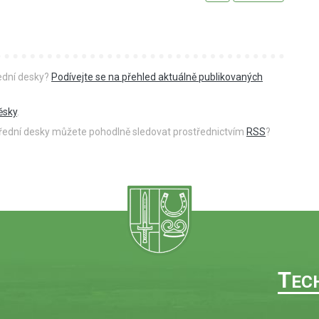
řední desky?
Podívejte se na přehled aktuálně publikovaných
ěsky
.
 úřední desky můžete pohodlně sledovat prostřednictvím
RSS
?
T
EC