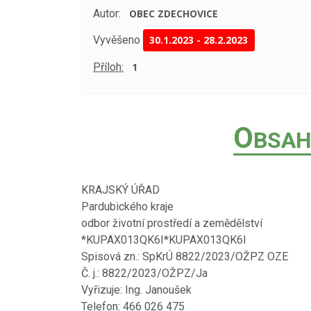
Autor:
OBEC ZDECHOVICE
Vyvěšeno
30.1.2023
-
28.2.2023
Příloh:
1
O
BSAH
KRAJSKÝ ÚŘAD
Pardubického kraje
odbor životní prostředí a zemědělství
*KUPAX013QK6I*KUPAX013QK6I
Spisová zn.: SpKrÚ 8822/2023/OŽPZ OZE
Č. j.: 8822/2023/OŽPZ/Ja
Vyřizuje: Ing. Janoušek
Telefon: 466 026 475