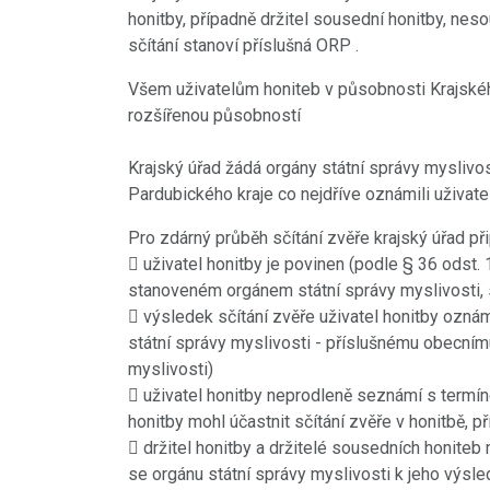
honitby, případně držitel sousední honitby, nes
sčítání stanoví příslušná ORP .
Všem uživatelům honiteb v působnosti Krajskéh
rozšířenou působností
Krajský úřad žádá orgány státní správy myslivos
Pardubického kraje co nejdříve oznámili uživat
Pro zdárný průběh sčítání zvěře krajský úřad při
 uživatel honitby je povinen (podle § 36 odst.
stanoveném orgánem státní správy myslivosti, s
 výsledek sčítání zvěře uživatel honitby ozná
státní správy myslivosti - příslušnému obecní
myslivosti)
 uživatel honitby neprodleně seznámí s termíne
honitby mohl účastnit sčítání zvěře v honitbě, 
 držitel honitby a držitelé sousedních honiteb
se orgánu státní správy myslivosti k jeho výsl