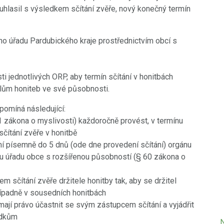
ouhlasil s výsledkem sčítání zvěře, nový konečný termín
o úřadu Pardubického kraje prostřednictvím obcí s
ti jednotlivých ORP, aby termín sčítání v honitbách
elům honiteb ve své působnosti.
pomíná následující:
 1 zákona o myslivosti) každoročně provést, v termínu
čítání zvěře v honitbě
mí písemně do 5 dnů (ode dne provedení sčítání) orgánu
mu úřadu obce s rozšířenou působností (§ 60 zákona o
m sčítání zvěře držitele honitby tak, aby se držitel
případně v sousedních honitbách
 mají právo účastnit se svým zástupcem sčítání a vyjádřit
edkům