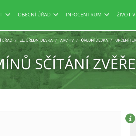
IT
OBECNÍ ÚŘAD
INFOCENTRUM
ŽIVOT V
Í ÚŘAD
EL. ÚŘEDNÍ DESKA
ARCHIV
ÚŘEDNÍ DESKA
URČENÍ TER
ÍNŮ SČÍTÁNÍ ZVĚŘE