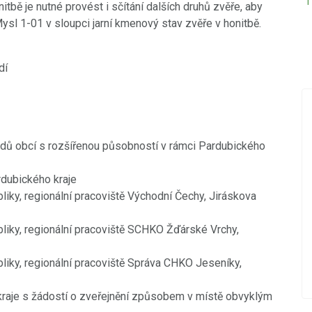
tbě je nutné provést i sčítání dalších druhů zvěře, aby
ysl 1-01 v sloupci jarní kmenový stav zvěře v honitbě.
dí
18.12.2019
PŘED 2424 DNY
adů obcí s rozšířenou působností v rámci Pardubického
Nová videa ve videokronice
vický
dubického kraje
Do videokroniky jsme přidali nová videa z
bliky, regionální pracoviště Východní Čechy, Jiráskova
událostí konaných v posledních dnech -
Betlémského zpívání a oslav Dne úcty ke
bliky, regionální pracoviště SCHKO Žďárské Vrchy,
stáří.
POKRAČOVÁNÍ
bliky, regionální pracoviště Správa CHKO Jeseníky,
raje s žádostí o zveřejnění způsobem v místě obvyklým