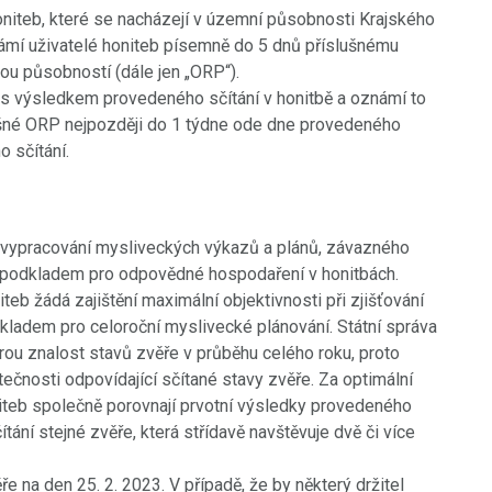
oniteb, které se nacházejí v územní působnosti Krajského
námí uživatelé honiteb písemně do 5 dnů příslušnému
ou působností (dále jen „ORP“).
 s výsledkem provedeného sčítání v honitbě a oznámí to
ušné ORP nejpozději do 1 týdne ode dne provedeného
o sčítání.
 vypracování mysliveckých výkazů a plánů, závazného
 podkladem pro odpovědné hospodaření v honitbách.
teb žádá zajištění maximální objektivnosti při zjišťování
kladem pro celoroční myslivecké plánování. Státní správa
rou znalost stavů zvěře v průběhu celého roku, proto
ečnosti odpovídající sčítané stavy zvěře. Za optimální
iteb společně porovnají prvotní výsledky provedeného
tání stejné zvěře, která střídavě navštěvuje dvě či více
ře na den 25. 2. 2023. V případě, že by některý držitel