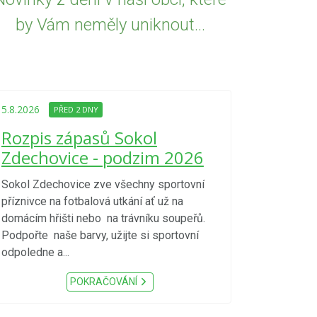
by Vám neměly uniknout...
5.8.2026
PŘED
Upozorně
5.8.2026
PŘED 2 DNY
Nařízení
Rozpis zápasů Sokol
kraje 4/
Zdechovice - podzim 2026
zvýšenéh
vzniku p
Sokol Zdechovice zve všechny sportovní
příznivce na fotbalová utkání ať už na
S ohledem na d
domácím hřišti nebo na trávníku soupeřů.
meteorologick
Podpořte naše barvy, užijte si sportovní
sucho, velmi v
odpoledne a...
zátěž, ...) up
Nařízení Pardu
POKRAČOVÁNÍ