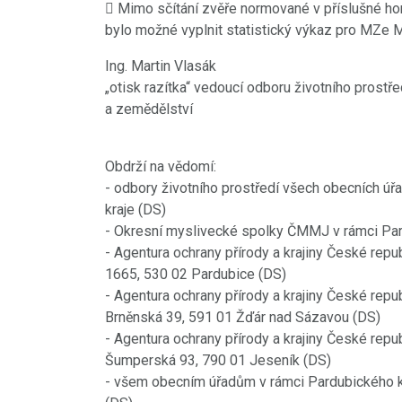
 Mimo sčítání zvěře normované v příslušné honi
bylo možné vyplnit statistický výkaz pro MZe M
Ing. Martin Vlasák
„otisk razítka“ vedoucí odboru životního prostře
a zemědělství
Obdrží na vědomí:
18.8.2021
PŘED 1815 DNY
- odbory životního prostředí všech obecních úř
Videokronika: Zdecho
kraje (DS)
minifestival 7.8.2021
- Okresní myslivecké spolky ČMMJ v rámci Par
- Agentura ochrany přírody a krajiny České repu
https://www.youtube.com/watch?
1665, 530 02 Pardubice (DS)
v=rPoqutfOmZo
- Agentura ochrany přírody a krajiny České repu
Brněnská 39, 591 01 Žďár nad Sázavou (DS)
POKRAČOVÁNÍ
- Agentura ochrany přírody a krajiny České repu
Šumperská 93, 790 01 Jeseník (DS)
- všem obecním úřadům v rámci Pardubického k