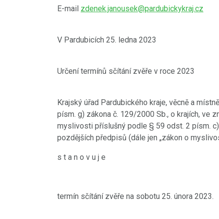
E-mail
zdenek.janousek@pardubickykraj.cz
V Pardubicích 25. ledna 2023
Určení termínů sčítání zvěře v roce 2023
Krajský úřad Pardubického kraje, věcně a místně
písm. g) zákona č. 129/2000 Sb., o krajích, ve z
myslivosti příslušný podle § 59 odst. 2 písm. c
pozdějších předpisů (dále jen „zákon o myslivos
s t a n o v u j e
termín sčítání zvěře na sobotu 25. února 2023.