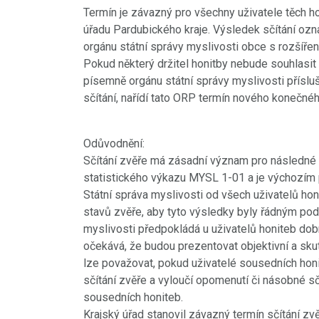
Termín je závazný pro všechny uživatele těch h
úřadu Pardubického kraje. Výsledek sčítání oz
orgánu státní správy myslivosti obce s rozšířen
Pokud některý držitel honitby nebude souhlasit
písemně orgánu státní správy myslivosti přísl
sčítání, nařídí tato ORP termín nového konečnéh
Odůvodnění:
Sčítání zvěře má zásadní význam pro následné
statistického výkazu MYSL 1-01 a je výchozím
Státní správa myslivosti od všech uživatelů honi
stavů zvěře, aby tyto výsledky byly řádným pod
myslivosti předpokládá u uživatelů honiteb dob
očekává, že budou prezentovat objektivní a skut
lze považovat, pokud uživatelé sousedních hon
sčítání zvěře a vyloučí opomenutí či násobné sčí
sousedních honiteb.
Krajský úřad stanovil závazný termín sčítání zvě