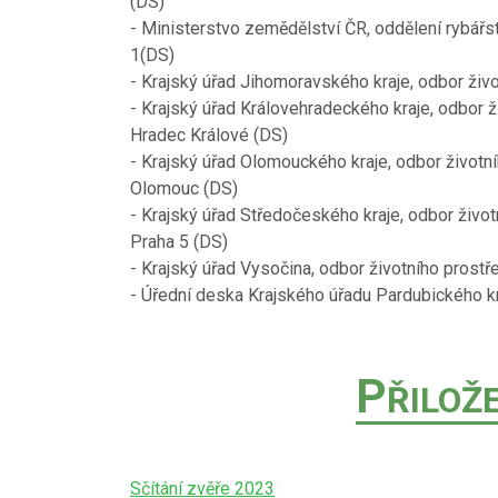
(DS)
- Ministerstvo zemědělství ČR, oddělení rybářst
1(DS)
- Krajský úřad Jihomoravského kraje, odbor živo
- Krajský úřad Královehradeckého kraje, odbor 
Hradec Králové (DS)
- Krajský úřad Olomouckého kraje, odbor životn
Olomouc (DS)
- Krajský úřad Středočeského kraje, odbor živo
Praha 5 (DS)
- Krajský úřad Vysočina, odbor životního prostř
- Úřední deska Krajského úřadu Pardubického k
P
ŘILOŽ
Sčítání zvěře 2023