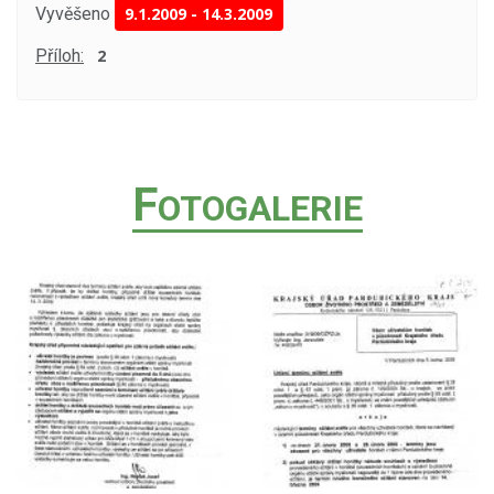
Vyvěšeno
9.1.2009
-
14.3.2009
Příloh:
2
F
OTOGALERIE