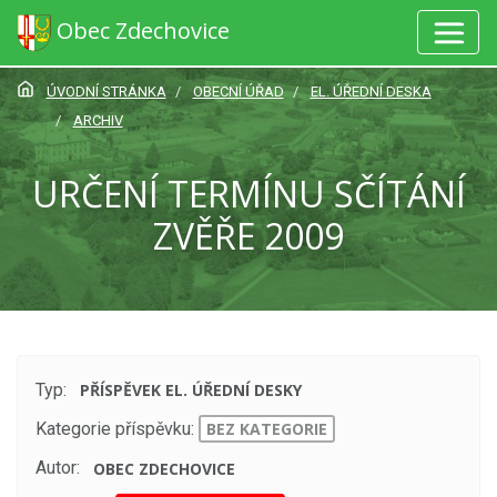
Obec Zdechovice
ÚVODNÍ STRÁNKA
OBECNÍ ÚŘAD
EL. ÚŘEDNÍ DESKA
ARCHIV
URČENÍ TERMÍNU SČÍTÁNÍ
ZVĚŘE 2009
Typ:
PŘÍSPĚVEK EL. ÚŘEDNÍ DESKY
Kategorie příspěvku:
BEZ KATEGORIE
Autor:
OBEC ZDECHOVICE