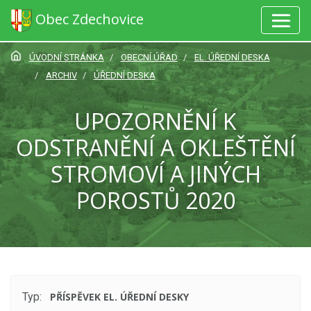
Obec Zdechovice
ÚVODNÍ STRÁNKA
OBECNÍ ÚŘAD
EL. ÚŘEDNÍ DESKA
ARCHIV
ÚŘEDNÍ DESKA
UPOZORNĚNÍ K
ODSTRANĚNÍ A OKLEŠTĚNÍ
STROMOVÍ A JINÝCH
POROSTŮ 2020
Typ:
PŘÍSPĚVEK EL. ÚŘEDNÍ DESKY