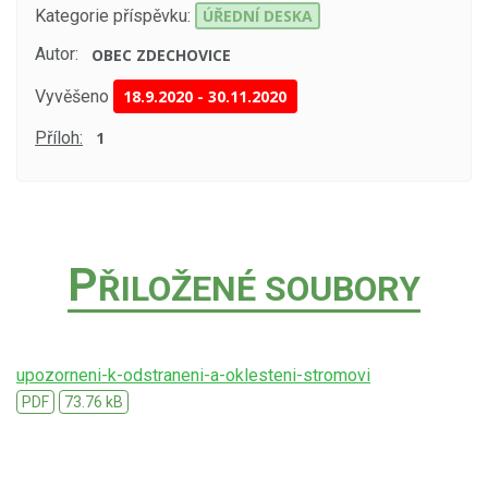
Kategorie příspěvku:
ÚŘEDNÍ DESKA
Autor:
OBEC ZDECHOVICE
Vyvěšeno
18.9.2020
-
30.11.2020
Příloh:
1
P
ŘILOŽENÉ SOUBORY
upozorneni-k-odstraneni-a-oklesteni-stromovi
PDF
73.76 kB