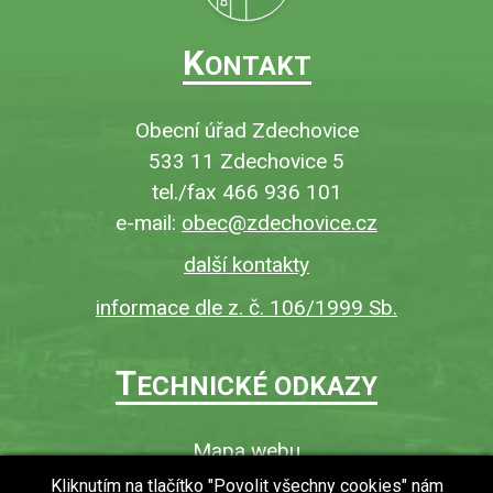
K
ONTAKT
Obecní úřad Zdechovice
533 11 Zdechovice 5
tel./fax 466 936 101
e-mail:
obec@zdechovice.cz
další kontakty
informace dle z. č. 106/1999 Sb.
T
ECHNICKÉ ODKAZY
Mapa webu
O webu
Kliknutím na tlačítko "Povolit všechny cookies" nám