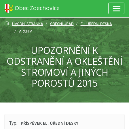
Obec Zdechovice
ÚVODNÍ STRÁNKA
OBECNÍ ÚŘAD
EL. ÚŘEDNÍ DESKA
ARCHIV
UPOZORNĚNÍ K
ODSTRANĚNÍ A OKLEŠTĚNÍ
STROMOVÍ A JINÝCH
POROSTŮ 2015
Typ:
PŘÍSPĚVEK EL. ÚŘEDNÍ DESKY