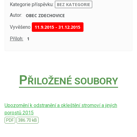
Kategorie příspěvku:
BEZ KATEGORIE
Autor:
OBEC ZDECHOVICE
Vyvěšeno
11.9.2015
-
31.12.2015
Příloh:
1
P
ŘILOŽENÉ SOUBORY
Upozornění k odstranění a okleštění stromoví a jiných
porostů 2015
PDF
386.70 kB