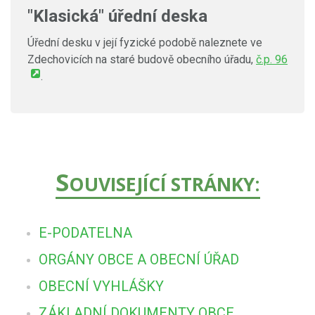
"Klasická" úřední deska
Úřední desku v její fyzické podobě naleznete ve
Zdechovicích na staré budově obecního úřadu,
č.p. 96
.
S
OUVISEJÍCÍ STRÁNKY:
E-PODATELNA
ORGÁNY OBCE A OBECNÍ ÚŘAD
OBECNÍ VYHLÁŠKY
ZÁKLADNÍ DOKUMENTY OBCE