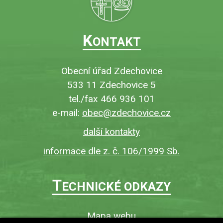
K
ONTAKT
Obecní úřad Zdechovice
533 11 Zdechovice 5
tel./fax 466 936 101
e-mail:
obec@zdechovice.cz
další kontakty
informace dle z. č. 106/1999 Sb.
T
ECHNICKÉ ODKAZY
Mapa webu