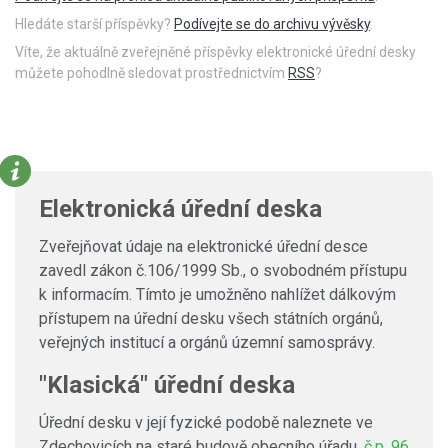
Hledáte starší příspěvky?
Podívejte se do archivu vývěsky
.
Víte, že aktuálně zveřejněné příspěvky elektronické úřední desky
můžete pohodlně sledovat prostřednictvím
RSS
?
Elektronická úřední deska
Zveřejňovat údaje na elektronické úřední desce
zavedl zákon č.106/1999 Sb., o svobodném přístupu
k informacím. Tímto je umožněno nahlížet dálkovým
přístupem na úřední desku všech státních orgánů,
veřejných institucí a orgánů územní samosprávy.
"Klasická" úřední deska
Úřední desku v její fyzické podobě naleznete ve
Zdechovicích na staré budově obecního úřadu,
č.p. 96