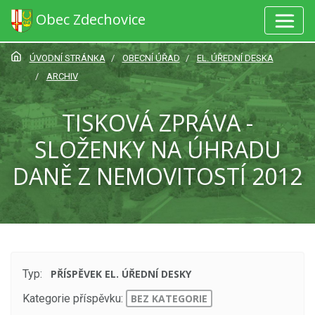
Obec Zdechovice
ÚVODNÍ STRÁNKA
OBECNÍ ÚŘAD
EL. ÚŘEDNÍ DESKA
ARCHIV
TISKOVÁ ZPRÁVA -
SLOŽENKY NA ÚHRADU
DANĚ Z NEMOVITOSTÍ 2012
Typ:
PŘÍSPĚVEK EL. ÚŘEDNÍ DESKY
Kategorie příspěvku:
BEZ KATEGORIE