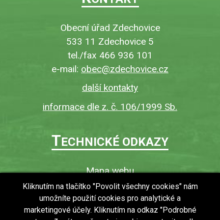
Obecní úřad Zdechovice
533 11 Zdechovice 5
tel./fax 466 936 101
e-mail:
obec@zdechovice.cz
další kontakty
informace dle z. č. 106/1999 Sb.
T
ECHNICKÉ ODKAZY
Mapa webu
O webu
Kliknutím na tlačítko "Povolit všechny cookies" nám
umožníte použití cookies pro analytické a
Povinně zveřejňované informace
marketingové účely. Kliknutím na odkaz "Podrobné
Ochrana osobních údajů (GDPR)