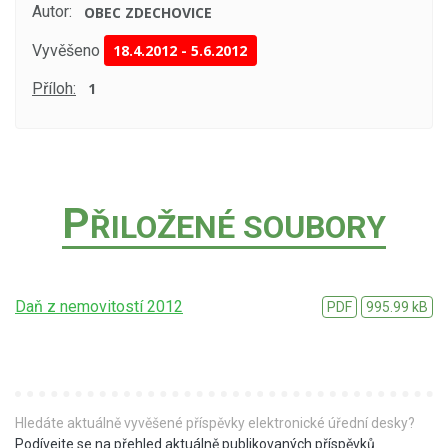
Autor:
OBEC ZDECHOVICE
Vyvěšeno
18.4.2012
-
5.6.2012
Příloh:
1
P
ŘILOŽENÉ SOUBORY
Daň z nemovitostí 2012
PDF
995.99 kB
Hledáte aktuálně vyvěšené příspěvky elektronické úřední desky?
Podívejte se na přehled aktuálně publikovaných příspěvků
.