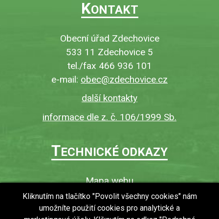
K
ONTAKT
Obecní úřad Zdechovice
533 11 Zdechovice 5
tel./fax 466 936 101
e-mail:
obec@zdechovice.cz
další kontakty
informace dle z. č. 106/1999 Sb.
T
ECHNICKÉ ODKAZY
Mapa webu
O webu
Kliknutím na tlačítko "Povolit všechny cookies" nám
umožníte použití cookies pro analytické a
Povinně zveřejňované informace