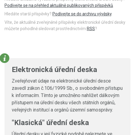
Podívejte se na přehled aktuálně publikovaných příspěvků
.
Hledáte starší příspěvky?
Podívejte se do archivu vývěsky
.
Víte, že aktuálně zveřejněné příspěvky elektronické úřední desky
můžete pohodlně sledovat prostřednictvím
RSS
?
Elektronická úřední deska
Zveřejňovat údaje na elektronické úřední desce
zavedl zákon č.106/1999 Sb., o svobodném přístupu
k informacím. Tímto je umožněno nahlížet dálkovým
přístupem na úřední desku všech státních orgánů,
veřejných institucí a orgánů územní samosprávy.
"Klasická" úřední deska
Úřední desku v její fyzické podobě naleznete ve