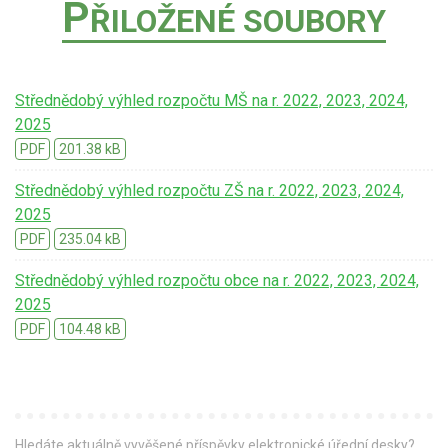
P
ŘILOŽENÉ SOUBORY
Střednědobý výhled rozpočtu MŠ na r. 2022, 2023, 2024,
2025
PDF
201.38 kB
Střednědobý výhled rozpočtu ZŠ na r. 2022, 2023, 2024,
2025
PDF
235.04 kB
Střednědobý výhled rozpočtu obce na r. 2022, 2023, 2024,
2025
PDF
104.48 kB
Hledáte aktuálně vyvěšené příspěvky elektronické úřední desky?