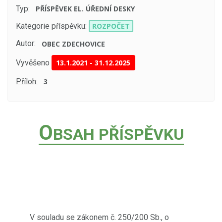
Typ:
PŘÍSPĚVEK EL. ÚŘEDNÍ DESKY
Kategorie příspěvku:
ROZPOČET
Autor:
OBEC ZDECHOVICE
Vyvěšeno
13.1.2021
-
31.12.2025
Příloh:
3
O
BSAH PŘÍSPĚVKU
V souladu se zákonem č. 250/200 Sb., o