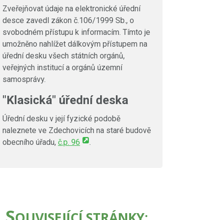
Zveřejňovat údaje na elektronické úřední
desce zavedl zákon č.106/1999 Sb., o
svobodném přístupu k informacím. Tímto je
umožněno nahlížet dálkovým přístupem na
úřední desku všech státních orgánů,
veřejných institucí a orgánů územní
samosprávy.
"Klasická" úřední deska
Úřední desku v její fyzické podobě
naleznete ve Zdechovicích na staré budově
obecního úřadu,
č.p. 96
.
S
OUVISEJÍCÍ STRÁNKY: