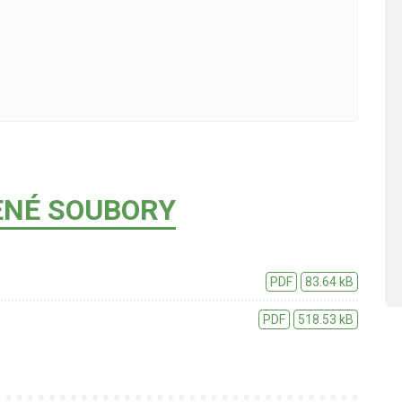
ENÉ SOUBORY
PDF
83.64 kB
PDF
518.53 kB