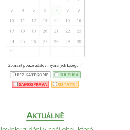
3
4
5
6
7
8
9
10
11
12
13
14
15
16
17
18
19
20
21
22
23
24
25
26
27
28
29
30
31
Zobrazit pouze události vybraných kategorií:
BEZ KATEGORIE
KULTURA
SAMOSPRÁVA
OSTATNÍ
A
KTUÁLNĚ
Novinky z dění v naší obci, které