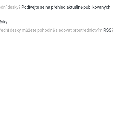
řední desky?
Podívejte se na přehled aktuálně publikovaných
ěsky
.
 úřední desky můžete pohodlně sledovat prostřednictvím
RSS
?