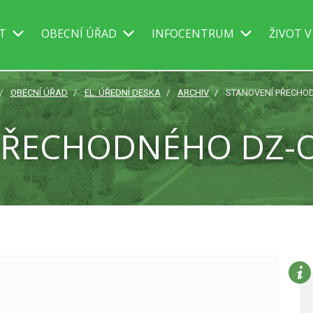
IT
OBECNÍ ÚŘAD
INFOCENTRUM
ŽIVOT V
OBECNÍ ÚŘAD
EL. ÚŘEDNÍ DESKA
ARCHIV
STANOVENÍ PŘECHOD
PŘECHODNÉHO DZ-OO