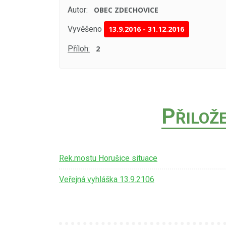
Autor:
OBEC ZDECHOVICE
Vyvěšeno
13.9.2016
-
31.12.2016
Příloh:
2
P
ŘILOŽ
Rek.mostu Horušice situace
Veřejná vyhláška 13.9.2106