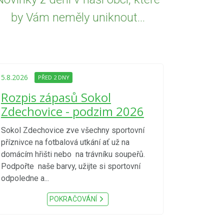
by Vám neměly uniknout...
5.8.2026
PŘED
Upozorně
5.8.2026
PŘED 2 DNY
Nařízení
Rozpis zápasů Sokol
kraje 4/
Zdechovice - podzim 2026
zvýšenéh
vzniku p
Sokol Zdechovice zve všechny sportovní
příznivce na fotbalová utkání ať už na
S ohledem na d
domácím hřišti nebo na trávníku soupeřů.
meteorologick
Podpořte naše barvy, užijte si sportovní
sucho, velmi v
odpoledne a...
zátěž, ...) up
Nařízení Pardu
POKRAČOVÁNÍ