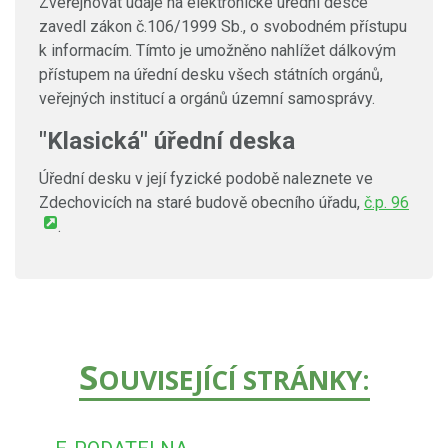
Zveřejňovat údaje na elektronické úřední desce
zavedl zákon č.106/1999 Sb., o svobodném přístupu
k informacím. Tímto je umožněno nahlížet dálkovým
přístupem na úřední desku všech státních orgánů,
veřejných institucí a orgánů územní samosprávy.
"Klasická" úřední deska
Úřední desku v její fyzické podobě naleznete ve
Zdechovicích na staré budově obecního úřadu,
č.p. 96
.
S
OUVISEJÍCÍ STRÁNKY: