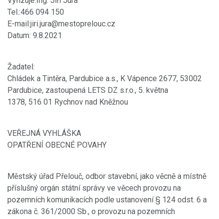
Vyřizuje:Ing. Jiří Jura
Tel.:466 094 150
E-mail:jiri.jura@mestoprelouc.cz
Datum: 9.8.2021
Žadatel:
Chládek a Tintěra, Pardubice a.s., K Vápence 2677, 53002
Pardubice, zastoupená LETS DZ s.r.o., 5. května
1378, 516 01 Rychnov nad Kněžnou
VEŘEJNÁ VYHLÁŠKA
OPATŘENÍ OBECNÉ POVAHY
Městský úřad Přelouč, odbor stavební, jako věcně a místně
příslušný orgán státní správy ve věcech provozu na
pozemních komunikacích podle ustanovení § 124 odst. 6 a
zákona č. 361/2000 Sb., o provozu na pozemních