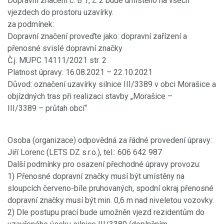
Dopravní značení č. B 1, Z 2 bude umístěno na všech
vjezdech do prostoru uzavírky.
za podmínek:
Dopravní značení proveďte jako: dopravní zařízení a
přenosné svislé dopravní značky
Č.j. MUPC 14111/2021 str. 2
Platnost úpravy: 16.08.2021 – 22.10.2021
Důvod: označení uzavírky silnice III/3389 v obci Morašice a
objízdných tras při realizaci stavby „Morašice –
III/3389 – průtah obcí“
Osoba (organizace) odpovědná za řádné provedení úpravy:
Jiří Lorenc (LETS DZ s.r.o.), tel.: 606 642 987
Další podmínky pro osazení přechodné úpravy provozu:
1) Přenosné dopravní značky musí být umístěny na
sloupcích červeno-bíle pruhovaných, spodní okraj přenosné
dopravní značky musí být min. 0,6 m nad niveletou vozovky.
2) Dle postupu prací bude umožněn vjezd rezidentům do