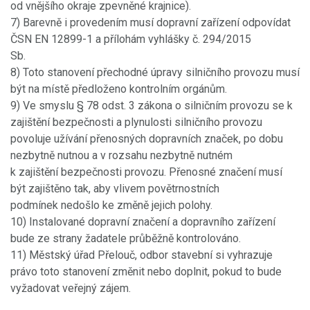
od vnějšího okraje zpevněné krajnice).
7) Barevně i provedením musí dopravní zařízení odpovídat
ČSN EN 12899-1 a přílohám vyhlášky č. 294/2015
Sb.
8) Toto stanovení přechodné úpravy silničního provozu musí
být na místě předloženo kontrolním orgánům.
9) Ve smyslu § 78 odst. 3 zákona o silničním provozu se k
zajištění bezpečnosti a plynulosti silničního provozu
povoluje užívání přenosných dopravních značek, po dobu
nezbytně nutnou a v rozsahu nezbytně nutném
k zajištění bezpečnosti provozu. Přenosné značení musí
být zajištěno tak, aby vlivem povětrnostních
podmínek nedošlo ke změně jejich polohy.
10) Instalované dopravní značení a dopravního zařízení
bude ze strany žadatele průběžně kontrolováno.
11) Městský úřad Přelouč, odbor stavební si vyhrazuje
právo toto stanovení změnit nebo doplnit, pokud to bude
vyžadovat veřejný zájem.