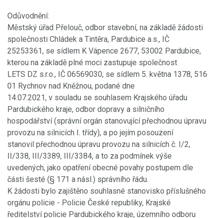
Odůvodnění:
Městský úřad Přelouč, odbor stavební, na základě žádosti
společnosti Chládek a Tintěra, Pardubice a.s., IČ
25253361, se sídlem K Vápence 2677, 53002 Pardubice,
kterou na základě plné moci zastupuje společnost
LETS DZ s.r.o., IČ 06569030, se sídlem 5. května 1378, 516
01 Rychnov nad Kněžnou, podané dne
14.07.2021, v souladu se souhlasem Krajského úřadu
Pardubického kraje, odbor dopravy a silničního
hospodářství (správní orgán stanovující přechodnou úpravu
provozu na silnicích I. třídy), a po jejím posouzení
stanovil přechodnou úpravu provozu na silnicích č. I/2,
II/338, III/3389, III/3384, a to za podmínek výše
uvedených, jako opatření obecné povahy postupem dle
části šesté (§ 171 a násl.) správního řádu.
K žádosti bylo zajištěno souhlasné stanovisko příslušného
orgánu policie - Policie České republiky, Krajské
ředitelství policie Pardubického kraje, územního odboru