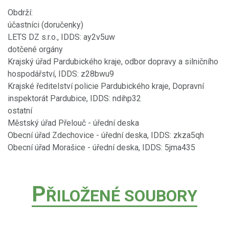
Obdrží:
účastníci (doručenky)
LETS DZ s.r.o., IDDS: ay2v5uw
dotčené orgány
Krajský úřad Pardubického kraje, odbor dopravy a silničního
hospodářství, IDDS: z28bwu9
Krajské ředitelství policie Pardubického kraje, Dopravní
inspektorát Pardubice, IDDS: ndihp32
ostatní
Městský úřad Přelouč - úřední deska
Obecní úřad Zdechovice - úřední deska, IDDS: zkza5qh
Obecní úřad Morašice - úřední deska, IDDS: 5jma435
P
ŘILOŽENÉ SOUBORY