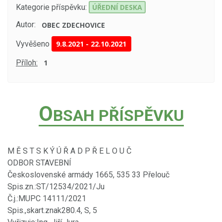
Kategorie příspěvku:
ÚŘEDNÍ DESKA
Autor:
OBEC ZDECHOVICE
Vyvěšeno
9.8.2021
-
22.10.2021
Příloh:
1
O
BSAH PŘÍSPĚVKU
M Ě S T S K Ý Ú Ř A D P Ř E L O U Č
ODBOR STAVEBNÍ
Československé armády 1665, 535 33 Přelouč
Spis.zn.:ST/12534/2021/Ju
Č.j.:MUPC 14111/2021
Spis.,skart.znak280.4, S, 5