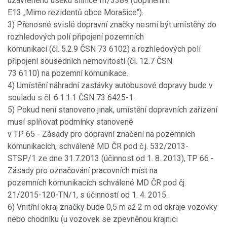
uzavřeného úseku silnice III/3389 (doplněním
E13 „Mimo rezidentů obce Morašice“).
3) Přenosné svislé dopravní značky nesmí být umístěny do
rozhledových polí připojení pozemních
komunikací (čl. 5.2.9 ČSN 73 6102) a rozhledových polí
připojení sousedních nemovitostí (čl. 12.7 ČSN
73 6110) na pozemní komunikace.
4) Umístění náhradní zastávky autobusové dopravy bude v
souladu s čl. 6.1.1.1 ČSN 73 6425-1.
5) Pokud není stanoveno jinak, umístění dopravních zařízení
musí splňovat podmínky stanovené
v TP 65 - Zásady pro dopravní značení na pozemních
komunikacích, schválené MD ČR pod č.j. 532/2013-
STSP/1 ze dne 31.7.2013 (účinnost od 1. 8. 2013), TP 66 -
Zásady pro označování pracovních míst na
pozemních komunikacích schválené MD ČR pod čj.
21/2015-120-TN/1, s účinností od 1. 4. 2015.
6) Vnitřní okraj značky bude 0,5 m až 2 m od okraje vozovky
nebo chodníku (u vozovek se zpevněnou krajnici