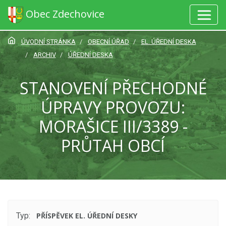
Obec Zdechovice
ÚVODNÍ STRÁNKA
OBECNÍ ÚŘAD
EL. ÚŘEDNÍ DESKA
ARCHIV
ÚŘEDNÍ DESKA
STANOVENÍ PŘECHODNÉ
ÚPRAVY PROVOZU:
MORAŠICE III/3389 -
PRŮTAH OBCÍ
Typ:
PŘÍSPĚVEK EL. ÚŘEDNÍ DESKY