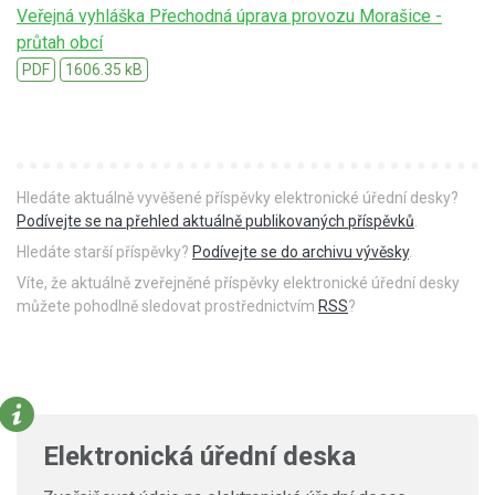
Veřejná vyhláška Přechodná úprava provozu Morašice -
průtah obcí
PDF
1606.35 kB
Hledáte aktuálně vyvěšené příspěvky elektronické úřední desky?
Podívejte se na přehled aktuálně publikovaných příspěvků
.
Hledáte starší příspěvky?
Podívejte se do archivu vývěsky
.
Víte, že aktuálně zveřejněné příspěvky elektronické úřední desky
můžete pohodlně sledovat prostřednictvím
RSS
?
Elektronická úřední deska