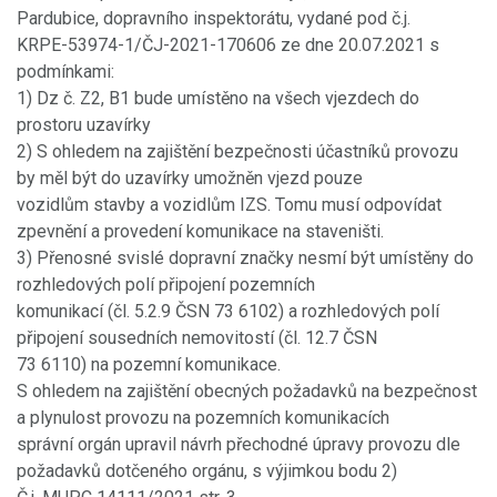
Pardubice, dopravního inspektorátu, vydané pod č.j.
KRPE-53974-1/ČJ-2021-170606 ze dne 20.07.2021 s
podmínkami:
1) Dz č. Z2, B1 bude umístěno na všech vjezdech do
prostoru uzavírky
2) S ohledem na zajištění bezpečnosti účastníků provozu
by měl být do uzavírky umožněn vjezd pouze
vozidlům stavby a vozidlům IZS. Tomu musí odpovídat
zpevnění a provedení komunikace na staveništi.
3) Přenosné svislé dopravní značky nesmí být umístěny do
rozhledových polí připojení pozemních
komunikací (čl. 5.2.9 ČSN 73 6102) a rozhledových polí
připojení sousedních nemovitostí (čl. 12.7 ČSN
73 6110) na pozemní komunikace.
S ohledem na zajištění obecných požadavků na bezpečnost
a plynulost provozu na pozemních komunikacích
správní orgán upravil návrh přechodné úpravy provozu dle
požadavků dotčeného orgánu, s výjimkou bodu 2)