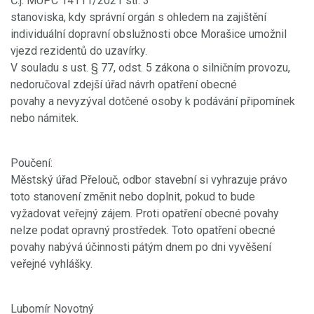
Č.j. MUPC 14111/2021 str. 3
stanoviska, kdy správní orgán s ohledem na zajištění
individuální dopravní obslužnosti obce Morašice umožnil
vjezd rezidentů do uzavírky.
V souladu s ust. § 77, odst. 5 zákona o silničním provozu,
nedoručoval zdejší úřad návrh opatření obecné
povahy a nevyzýval dotčené osoby k podávání připomínek
nebo námitek.
Poučení:
Městský úřad Přelouč, odbor stavební si vyhrazuje právo
toto stanovení změnit nebo doplnit, pokud to bude
vyžadovat veřejný zájem. Proti opatření obecné povahy
nelze podat opravný prostředek. Toto opatření obecné
povahy nabývá účinnosti pátým dnem po dni vyvěšení
veřejné vyhlášky.
Lubomír Novotný