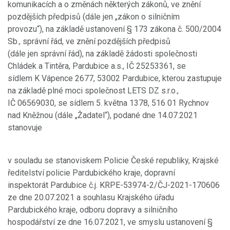
komunikacích a o změnách některých zákonů, ve znění
pozdějších předpisů (dále jen „zákon o silničním
provozu“), na základě ustanovení § 173 zákona č. 500/2004
Sb., správní řád, ve znění pozdějších předpisů
(dále jen správní řád), na základě žádosti společnosti
Chládek a Tintěra, Pardubice a.s., IČ 25253361, se
sídlem K Vápence 2677, 53002 Pardubice, kterou zastupuje
na základě plné moci společnost LETS DZ s.r.o.,
IČ 06569030, se sídlem 5. května 1378, 516 01 Rychnov
nad Kněžnou (dále „Žadatel“), podané dne 14.07.2021
stanovuje
v souladu se stanoviskem Policie České republiky, Krajské
ředitelství policie Pardubického kraje, dopravní
inspektorát Pardubice č.j. KRPE-53974-2/ČJ-2021-170606
ze dne 20.07.2021 a souhlasu Krajského úřadu
Pardubického kraje, odboru dopravy a silničního
hospodářství ze dne 16.07.2021, ve smyslu ustanovení §