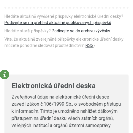
Hledáte aktuálně vyvěšené příspěvky elektronické úřední desky?
Podívejte se na přehled aktuálně publikovaných příspěvků
.
Hledáte starší příspěvky?
Podívejte se do archivu vývěsky
.
Víte, že aktuálně zveřejněné příspěvky elektronické úřední desky
můžete pohodlně sledovat prostřednictvím
RSS
?
Elektronická úřední deska
Zveřejňovat údaje na elektronické úřední desce
zavedl zákon č.106/1999 Sb., o svobodném přístupu
k informacím. Tímto je umožněno nahlížet dálkovým
přístupem na úřední desku všech státních orgánů,
veřejných institucí a orgánů územní samosprávy.