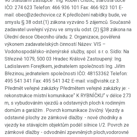
96 Statutární zástupce : Ing. Robert Chutic, starosta obce
IČO: 274 623 Telefon: 466 936 101 Fax: 466 923 101 E-
mail: obec@zdechovice.cz K předložení nabídky bude, ve
smyslu § 38 odst.(1) zákona vyzváno 5 zájemců. Současně
zadavatel uveřejní výzvu ve smyslu odst. (2) §38 zákona na
Úřední desce Obecního úřadu. 2. Organizace, pověřená
výkonem zadavatelských činností Název: VIS –
Vodohospodářsko-inženýrské služby, spol. s r. o. Sídlo: Na
Střezině 1079, 500 03 Hradec Králové Zastoupený: Ing.
Ladislavem Forejtkem, jednatelem společnosti Ing. Jiřím
Březinou, jednatelem společnosti IČO: 48153362 Telefon:
495 541 341 Fax: 495 541 342 E-mail: vis@vishk.cz 3.
Předmět veřejné zakázky Předmětem veřejné zakázky je: -
rekonstrukce místní komunikace“ K RYBNÍČKU“ v délce 273
m, s vybudováním vjezdů a odstavných ploch k rodinným
domům a garážím . Povrch komunikace živičný. Vjezdy a
odstavné plochy ze zámkové dlažby. - nové chodníky a
vjezdy ke stávajícím objektům podél silnice I/2. Povrch ze
zámkové dlažby - odvodnění zpevněných ploch,vodorovné