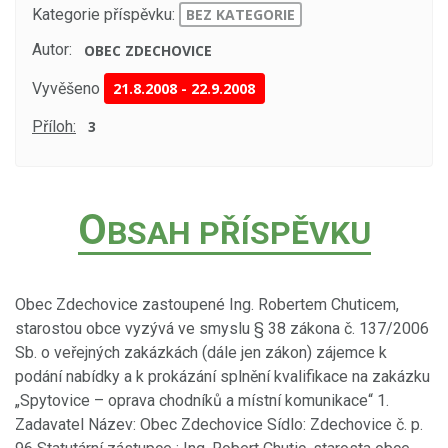
Kategorie příspěvku:
BEZ KATEGORIE
Autor:
OBEC ZDECHOVICE
Vyvěšeno
21.8.2008
-
22.9.2008
Příloh:
3
O
BSAH PŘÍSPĚVKU
Obec Zdechovice zastoupené Ing. Robertem Chuticem,
starostou obce vyzývá ve smyslu § 38 zákona č. 137/2006
Sb. o veřejných zakázkách (dále jen zákon) zájemce k
podání nabídky a k prokázání splnění kvalifikace na zakázku
„Spytovice – oprava chodníků a místní komunikace“ 1.
Zadavatel Název: Obec Zdechovice Sídlo: Zdechovice č. p.