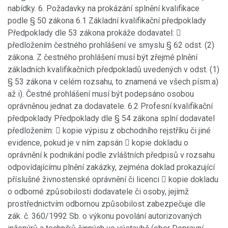
nabídky. 6. Požadavky na prokázání splnění kvalifikace
podle § 50 zákona 6.1 Základní kvalifikační předpoklady
Předpoklady dle 53 zákona prokáže dodavatel: 
předložením čestného prohlášení ve smyslu § 62 odst. (2)
zákona. Z čestného prohlášení musí být zřejmé plnění
základních kvalifikačních předpokladů uvedených v odst. (1)
§ 53 zákona v celém rozsahu, to znamená ve všech písm.a)
až i). Čestné prohlášení musí být podepsáno osobou
oprávněnou jednat za dodavatele. 6.2 Profesní kvalifikační
předpoklady Předpoklady dle § 54 zákona splní dodavatel
předložením:  kopie výpisu z obchodního rejstříku či jiné
evidence, pokud je v ním zapsán  kopie dokladu o
oprávnění k podnikání podle zvláštních předpisů v rozsahu
odpovídajícímu plnění zakázky, zejména doklad prokazující
příslušné živnostenské oprávnění či licenci  kopie dokladu
o odborné způsobilosti dodavatele či osoby, jejímž
prostřednictvím odbornou způsobilost zabezpečuje dle
zák. č. 360/1992 Sb. o výkonu povolání autorizovaných