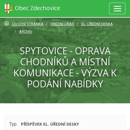
Obec Zdechovice
ÚVODNÍ STRÁNKA
OBECNÍ ÚŘAD
EL. ÚŘEDNÍ DESKA
ARCHIV
SPYTOVICE - OPRAVA
CHODNÍKŮ A MÍSTNÍ
KOMUNIKACE - VÝZVA K
PODÁNÍ NABÍDKY
Typ:
PŘÍSPĚVEK EL. ÚŘEDNÍ DESKY