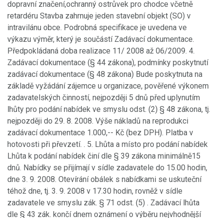
dopravní značení,ochranný ostrůvek pro chodce včetně
retardéru Stavba zahrnuje jeden stavební objekt (SO) v
intravilánu obce. Podrobná specifikace je uvedena ve
výkazu výměr, který je součástí Zadávací dokumentace.
Předpokládaná doba realizace 11/ 2008 až 06/2009. 4.
Zadávací dokumentace (§ 44 zákona), podmínky poskytnutí
zadávací dokumentace (§ 48 zákona) Bude poskytnuta na
základě vyžádání zájemce u organizace, pověřené výkonem
zadavatelských činností, nejpozději 5 dnů před uplynutím
lhůty pro podání nabídek ve smyslu odst. (2) § 48 zákona, tj.
nejpozději do 29. 8. 2008. Výše nákladů na reprodukci
zadávací dokumentace 1.000,-- Kč (bez DPH). Platba v
hotovosti při převzetí. . 5. Lhůta a místo pro podání nabídek
Lhůta k podání nabídek činí dle § 39 zákona minimálně15
dnů. Nabídky se přijímají v sídle zadavatele do 15.00 hodin,
dne 3. 9. 2008. Otevírání obálek s nabídkami se uskuteční
téhož dne, tj. 3. 9. 2008 v 17.30 hodin, rovněž v sídle
zadavatele ve smyslu zák. § 71 odst. (5) . Zadávací lhůta
dle § 43 zák. končí dnem oznámení o výběru nejvhodnější