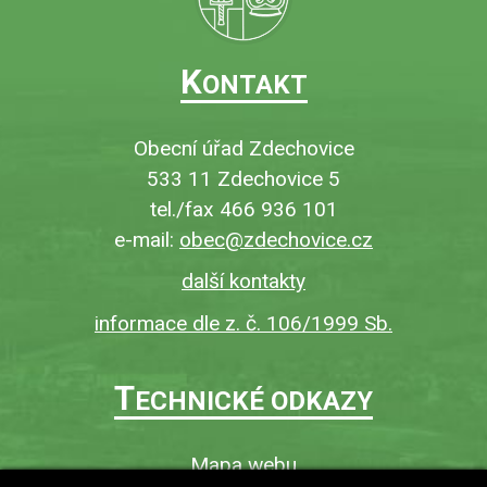
K
ONTAKT
Obecní úřad Zdechovice
533 11 Zdechovice 5
tel./fax 466 936 101
e-mail:
obec@zdechovice.cz
další kontakty
informace dle z. č. 106/1999 Sb.
T
ECHNICKÉ ODKAZY
Mapa webu