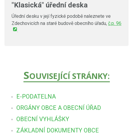
"Klasická" úřední deska
Úřední desku v její fyzické podobě naleznete ve
Zdechovicích na staré budově obecního úřadu,
č.p. 96
.
S
OUVISEJÍCÍ STRÁNKY:
E-PODATELNA
ORGÁNY OBCE A OBECNÍ ÚŘAD
OBECNÍ VYHLÁŠKY
ZÁKLADNÍ DOKUMENTY OBCE