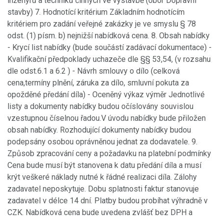
inženýrů a techniků činných ve výstavbě (obor Dopravní
stavby) 7. Hodnotící kritérium Základním hodnotícím
kritériem pro zadání veřejné zakázky je ve smyslu § 78
odst. (1) písm. b) nejnižší nabídková cena. 8. Obsah nabídky
- Krycí list nabídky (bude součástí zadávací dokumentace) -
Kvalifikační předpoklady uchazeče dle §§ 53,54, (v rozsahu
dle odst.6.1 a 6.2 ) - Návrh smlouvy o dílo (celková
cena,termíny plnění, záruka za dílo, smluvní pokuta za
opožděné předání díla) - Oceněný výkaz výměr Jednotlivé
listy a dokumenty nabídky budou očíslovány souvislou
vzestupnou číselnou řadou.V úvodu nabídky bude přiložen
obsah nabídky. Rozhodující dokumenty nabídky budou
podepsány osobou oprávněnou jednat za dodavatele. 9.
Způsob zpracování ceny a požadavku na platební podmínky
Cena bude musí být stanovena k datu předání díla a musí
krýt veškeré náklady nutné k řádné realizaci díla. Zálohy
zadavatel neposkytuje. Dobu splatnosti faktur stanovuje
zadavatel v délce 14 dní. Platby budou probíhat výhradně v
CZK. Nabídková cena bude uvedena zvlášť bez DPH a