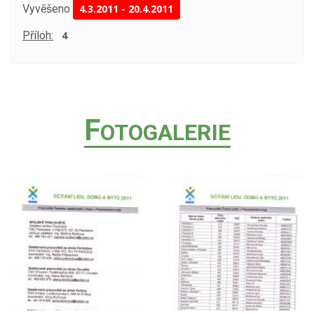
Vyvěšeno
4.3.2011
-
20.4.2011
Příloh:
4
F
OTOGALERIE