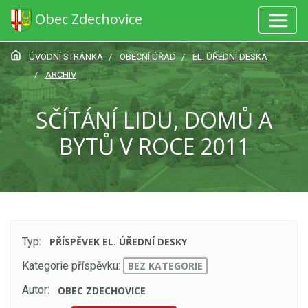
Obec Zdechovice
ÚVODNÍ STRÁNKA
OBECNÍ ÚŘAD
EL. ÚŘEDNÍ DESKA
ARCHIV
SČÍTÁNÍ LIDU, DOMŮ A
BYTŮ V ROCE 2011
Typ:
PŘÍSPĚVEK EL. ÚŘEDNÍ DESKY
Kategorie příspěvku:
BEZ KATEGORIE
Autor:
OBEC ZDECHOVICE