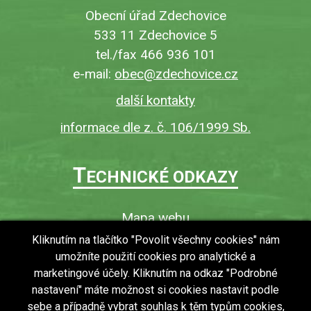
Obecní úřad Zdechovice
533 11 Zdechovice 5
tel./fax 466 936 101
e-mail:
obec@zdechovice.cz
další kontakty
informace dle z. č. 106/1999 Sb.
T
ECHNICKÉ ODKAZY
Mapa webu
O webu
Kliknutím na tlačítko "Povolit všechny cookies" nám
umožníte použití cookies pro analytické a
Povinně zveřejňované informace
marketingové účely. Kliknutím na odkaz "Podrobné
Ochrana osobních údajů (GDPR)
nastavení" máte možnost si cookies nastavit podle
Vyhledávání
sebe a případně vybrat souhlas k těm typům cookies,