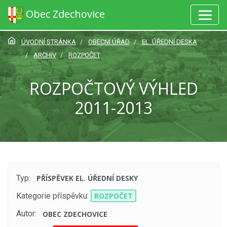
Obec Zdechovice
ÚVODNÍ STRÁNKA
OBECNÍ ÚŘAD
EL. ÚŘEDNÍ DESKA
ARCHIV
ROZPOČET
ROZPOČTOVÝ VÝHLED
2011-2013
Typ:
PŘÍSPĚVEK EL. ÚŘEDNÍ DESKY
Kategorie příspěvku:
ROZPOČET
Autor:
OBEC ZDECHOVICE