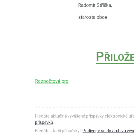
Radomír Stříška,
starosta obce
P
ŘILOŽ
Rozpočtové pro
Hledáte aktuálně vyvěšené příspěvky elektronické ú
příspěvků
.
Hledáte starší příspěvky?
Podívejte se do archivu výv