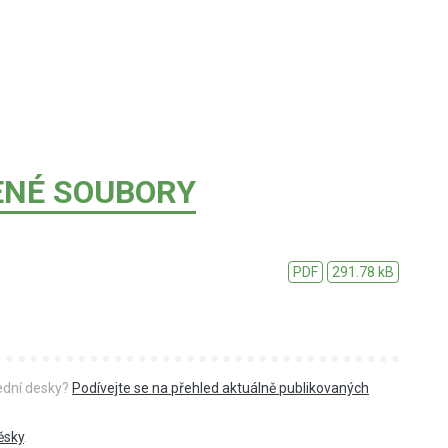
ENÉ SOUBORY
PDF
291.78 kB
řední desky?
Podívejte se na přehled aktuálně publikovaných
ěsky
.