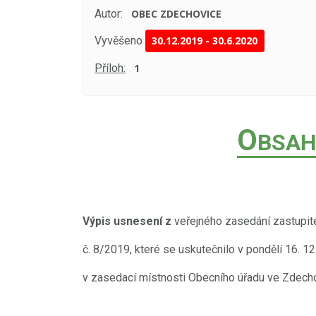
Autor:
OBEC ZDECHOVICE
Vyvěšeno
30.12.2019
-
30.6.2020
Příloh:
1
O
BSAH
Výpis usnesení z
veřejného zasedání zastupit
č. 8/2019, které se uskutečnilo v pondělí 16. 1
v zasedací místnosti Obecního úřadu ve Zdecho