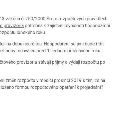
13 zákona č. 250/2000 Sb., o rozpočtových pravidlech
o provizoria
potřebná k zajištění plynulosti hospodaření
ozpočtu loňského roku.
ují na dobu neurčitou. Hospodaření se jimi bude řídit
et nebyl schválen před 1. lednem příslušného roku.
tového provizoria stávají příjmy a výdaji rozpočtu po
í změn rozpočtu v měsíci prosinci 2019 s tím, že na
dloženo formou rozpočtového opatření k projednání."