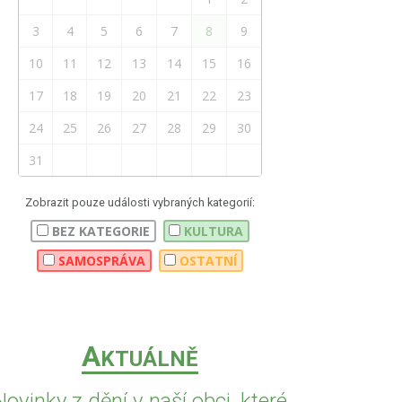
3
4
5
6
7
8
9
10
11
12
13
14
15
16
17
18
19
20
21
22
23
24
25
26
27
28
29
30
31
Zobrazit pouze události vybraných kategorií:
BEZ KATEGORIE
KULTURA
SAMOSPRÁVA
OSTATNÍ
A
KTUÁLNĚ
Novinky z dění v naší obci, které