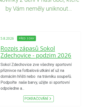
by Vám neměly uniknout...
5.8.2026
PŘED
Upozorně
5.8.2026
PŘED 3 DNY
Nařízení
Rozpis zápasů Sokol
kraje 4/
Zdechovice - podzim 2026
zvýšenéh
vzniku p
Sokol Zdechovice zve všechny sportovní
příznivce na fotbalová utkání ať už na
S ohledem na d
domácím hřišti nebo na trávníku soupeřů.
meteorologick
Podpořte naše barvy, užijte si sportovní
sucho, velmi v
odpoledne a...
zátěž, ...) up
Nařízení Pardu
POKRAČOVÁNÍ