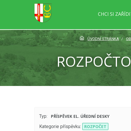
CHCI SI ZAŘÍD
ÚVODNÍ STRÁNKA
OB
ROZPOČTOV
Typ:
PŘÍSPĚVEK EL. ÚŘEDNÍ DESKY
Kategorie příspěvku:
ROZPOČET