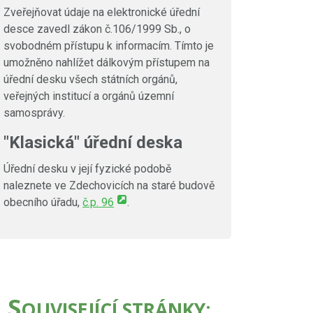
Zveřejňovat údaje na elektronické úřední
desce zavedl zákon č.106/1999 Sb., o
svobodném přístupu k informacím. Tímto je
umožněno nahlížet dálkovým přístupem na
úřední desku všech státních orgánů,
veřejných institucí a orgánů územní
samosprávy.
"Klasická" úřední deska
Úřední desku v její fyzické podobě
naleznete ve Zdechovicích na staré budově
obecního úřadu,
č.p. 96
.
S
OUVISEJÍCÍ STRÁNKY: