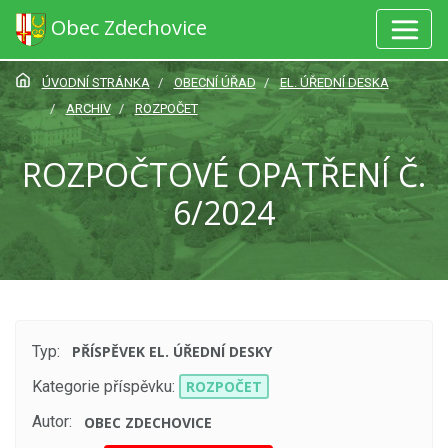
Obec Zdechovice
ÚVODNÍ STRÁNKA
OBECNÍ ÚŘAD
EL. ÚŘEDNÍ DESKA
ARCHIV
ROZPOČET
ROZPOČTOVÉ OPATŘENÍ Č.
6/2024
Typ:
PŘÍSPĚVEK EL. ÚŘEDNÍ DESKY
Kategorie příspěvku:
ROZPOČET
Autor:
OBEC ZDECHOVICE