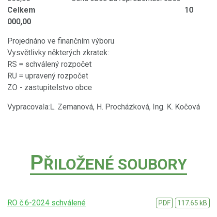
Celkem 10
000,00
Projednáno ve finančním výboru
Vysvětlivky některých zkratek:
RS = schválený rozpočet
RU = upravený rozpočet
ZO - zastupitelstvo obce
Vypracovala:L. Zemanová, H. Procházková, Ing. K. Kočová
P
ŘILOŽENÉ SOUBORY
RO č.6-2024 schválené
PDF
117.65 kB