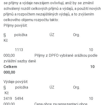
se příjmy a výdaje navzájem ovlivňují, aniž by se změnil
schválený rozdíl celkových příjmů a výdajů, a použití nových
příjmů a rozpočtem nezajištěných výdajů, a to zvýšením
celkového objemu rozpočtu takto:
Příjmy povýšit:
§
položka
ÚZ Org.
Kč
1113 10
000,00 Příjmy z DPFO vybírané srážkou podle
zvláštní sazby daně
Celkem 10
000,00
Výdaje povýšit:
§ položka ÚZ Org.
Kč
3419 5494 10
000,00 Cena obce za reprezentaci obce