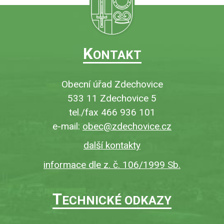
K
ONTAKT
Obecní úřad Zdechovice
533 11 Zdechovice 5
tel./fax 466 936 101
e-mail:
obec@zdechovice.cz
další kontakty
informace dle z. č. 106/1999 Sb.
T
ECHNICKÉ ODKAZY