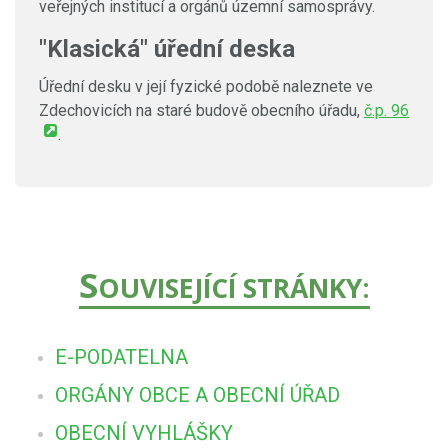
veřejných institucí a orgánů územní samosprávy.
"Klasická" úřední deska
Úřední desku v její fyzické podobě naleznete ve
Zdechovicích na staré budově obecního úřadu,
č.p. 96
.
S
OUVISEJÍCÍ STRÁNKY:
E-PODATELNA
ORGÁNY OBCE A OBECNÍ ÚŘAD
OBECNÍ VYHLÁŠKY