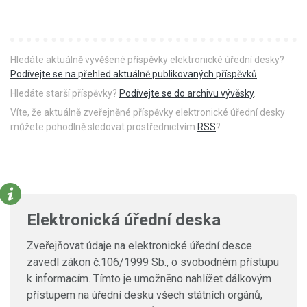
Hledáte aktuálně vyvěšené příspěvky elektronické úřední desky?
Podívejte se na přehled aktuálně publikovaných příspěvků
.
Hledáte starší příspěvky?
Podívejte se do archivu vývěsky
.
Víte, že aktuálně zveřejněné příspěvky elektronické úřední desky
můžete pohodlně sledovat prostřednictvím
RSS
?
Elektronická úřední deska
Zveřejňovat údaje na elektronické úřední desce
zavedl zákon č.106/1999 Sb., o svobodném přístupu
k informacím. Tímto je umožněno nahlížet dálkovým
přístupem na úřední desku všech státních orgánů,