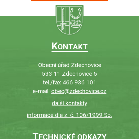
K
ONTAKT
Obecní úřad Zdechovice
533 11 Zdechovice 5
tel./fax 466 936 101
e-mail:
obec@zdechovice.cz
další kontakty
informace dle z. č. 106/1999 Sb.
T
ECHNICKÉ ODKAZY