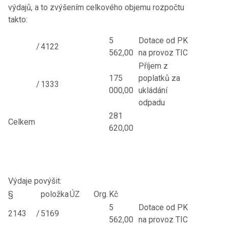
výdajů, a to zvýšením celkového objemu rozpočtu
takto:
5
Dotace od PK
/
4122
562,00
na provoz TIC
Příjem z
175
poplatků za
/
1333
000,00
ukládání
odpadu
281
Celkem
620,00
Výdaje povýšit:
§
položka
ÚZ
Org.
Kč
5
Dotace od PK
2143
/
5169
562,00
na provoz TIC