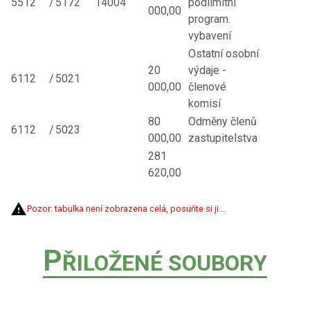
5512
/
5172
14004
podlimitní
000,00
program.
vybavení
Ostatní osobní
20
výdaje -
6112
/
5021
000,00
členové
komisí
80
Odměny členů
6112
/
5023
000,00
zastupitelstva
281
620,00
Pozor: tabulka není zobrazena celá, posuňte si ji...
P
ŘILOŽENÉ SOUBORY