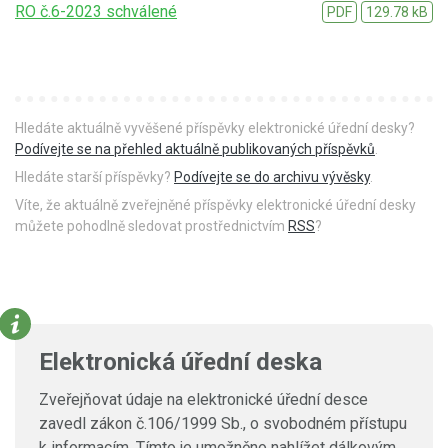
RO č.6-2023 schválené
PDF
129.78 kB
Hledáte aktuálně vyvěšené příspěvky elektronické úřední desky?
Podívejte se na přehled aktuálně publikovaných příspěvků
.
Hledáte starší příspěvky?
Podívejte se do archivu vývěsky
.
Víte, že aktuálně zveřejněné příspěvky elektronické úřední desky
můžete pohodlně sledovat prostřednictvím
RSS
?
Elektronická úřední deska
Zveřejňovat údaje na elektronické úřední desce
zavedl zákon č.106/1999 Sb., o svobodném přístupu
k informacím. Tímto je umožněno nahlížet dálkovým