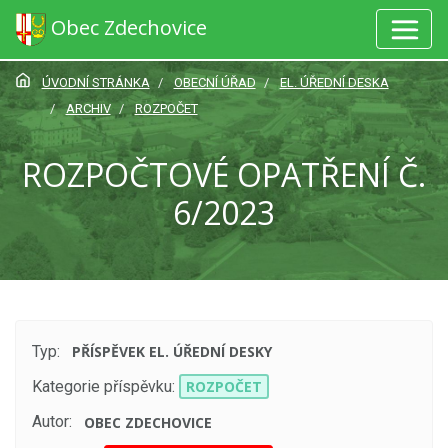
Obec Zdechovice
ÚVODNÍ STRÁNKA
OBECNÍ ÚŘAD
EL. ÚŘEDNÍ DESKA
ARCHIV
ROZPOČET
ROZPOČTOVÉ OPATŘENÍ Č.
6/2023
Typ:
PŘÍSPĚVEK EL. ÚŘEDNÍ DESKY
Kategorie příspěvku:
ROZPOČET
Autor:
OBEC ZDECHOVICE