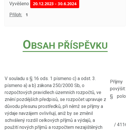
Vyvěšeno
20.12.2023
-
30.6.2024
Příloh:
1
O
BSAH PŘÍSPĚVKU
V souladu s § 16 ods. 1 písmeno c) a odst. 3.
Příjmy
písmeno a) a b) zákona 250/2000 Sb, o
povýšit:
rozpočtových pravidlech územních rozpočtů, ve
§
polož
znění pozdějších předpisů, se rozpočet upravuje z
důvodu přesunu prostředků, při němž se příjmy a
výdaje navzájem ovlivňují, aniž by se změnil
schválený rozdíl celkových příjmů a výdajů, a
/
4116
použití nových příjmů a rozpočtem nezajištěných