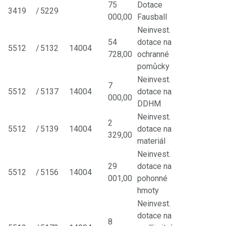
75
Dotace
3419
/
5229
000,00
Fausball
Neinvest.
54
dotace na
5512
/
5132
14004
728,00
ochranné
pomůcky
Neinvest.
7
5512
/
5137
14004
dotace na
000,00
DDHM
Neinvest.
2
5512
/
5139
14004
dotace na
329,00
materiál
Neinvest.
29
dotace na
5512
/
5156
14004
001,00
pohonné
hmoty
Neinvest.
dotace na
8