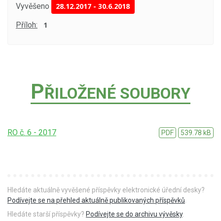
Vyvěšeno
28.12.2017
-
30.6.2018
Příloh:
1
P
ŘILOŽENÉ SOUBORY
RO č. 6 - 2017
PDF
539.78 kB
Hledáte aktuálně vyvěšené příspěvky elektronické úřední desky?
Podívejte se na přehled aktuálně publikovaných příspěvků
.
Hledáte starší příspěvky?
Podívejte se do archivu vývěsky
.