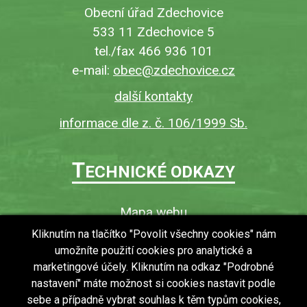
Obecní úřad Zdechovice
533 11 Zdechovice 5
tel./fax 466 936 101
e-mail:
obec@zdechovice.cz
další kontakty
informace dle z. č. 106/1999 Sb.
T
ECHNICKÉ ODKAZY
Mapa webu
O webu
Kliknutím na tlačítko "Povolit všechny cookies" nám
umožníte použití cookies pro analytické a
Povinně zveřejňované informace
marketingové účely. Kliknutím na odkaz "Podrobné
Ochrana osobních údajů (GDPR)
nastavení" máte možnost si cookies nastavit podle
Vyhledávání
sebe a případně vybrat souhlas k těm typům cookies,