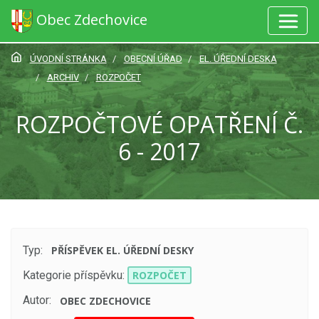
Obec Zdechovice
ÚVODNÍ STRÁNKA
OBECNÍ ÚŘAD
EL. ÚŘEDNÍ DESKA
ARCHIV
ROZPOČET
ROZPOČTOVÉ OPATŘENÍ Č.
6 - 2017
Typ:
PŘÍSPĚVEK EL. ÚŘEDNÍ DESKY
Kategorie příspěvku:
ROZPOČET
Autor:
OBEC ZDECHOVICE