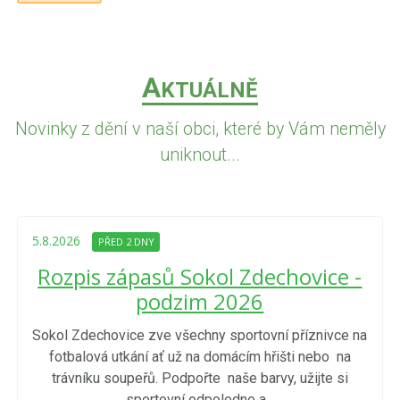
A
KTUÁLNĚ
Novinky z dění v naší obci, které by Vám neměly
uniknout...
5.8.2026
PŘED 2 DNY
Rozpis zápasů Sokol Zdechovice -
podzim 2026
Sokol Zdechovice zve všechny sportovní příznivce na
fotbalová utkání ať už na domácím hřišti nebo na
trávníku soupeřů. Podpořte naše barvy, užijte si
sportovní odpoledne a...