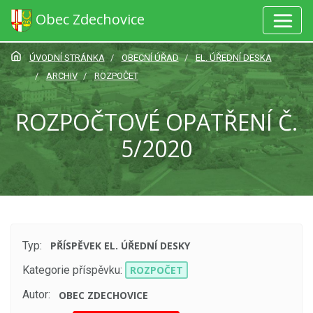
Obec Zdechovice
ÚVODNÍ STRÁNKA
OBECNÍ ÚŘAD
EL. ÚŘEDNÍ DESKA
ARCHIV
ROZPOČET
ROZPOČTOVÉ OPATŘENÍ Č.
5/2020
Typ:
PŘÍSPĚVEK EL. ÚŘEDNÍ DESKY
Kategorie příspěvku:
ROZPOČET
Autor:
OBEC ZDECHOVICE