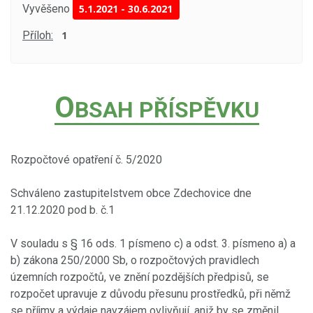
Vyvěšeno
5.1.2021
-
30.6.2021
Příloh:
1
O
BSAH PŘÍSPĚVKU
Rozpočtové opatření č. 5/2020
Schváleno zastupitelstvem obce Zdechovice dne
21.12.2020 pod b. č.1
V souladu s § 16 ods. 1 písmeno c) a odst. 3. písmeno a) a
b) zákona 250/2000 Sb, o rozpočtových pravidlech
územních rozpočtů, ve znění pozdějších předpisů, se
rozpočet upravuje z důvodu přesunu prostředků, při němž
se příjmy a výdaje navzájem ovlivňují, aniž by se změnil