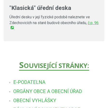
"Klasická" úřední deska
Úřední desku v její fyzické podobě naleznete ve
Zdechovicích na staré budově obecního úřadu,
č.p. 96
.
S
OUVISEJÍCÍ STRÁNKY:
E-PODATELNA
ORGÁNY OBCE A OBECNÍ ÚŘAD
OBECNÍ VYHLÁŠKY