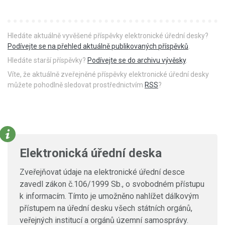
Hledáte aktuálně vyvěšené příspěvky elektronické úřední desky?
Podívejte se na přehled aktuálně publikovaných příspěvků
.
Hledáte starší příspěvky?
Podívejte se do archivu vývěsky
.
Víte, že aktuálně zveřejněné příspěvky elektronické úřední desky
můžete pohodlně sledovat prostřednictvím
RSS
?
Elektronická úřední deska
Zveřejňovat údaje na elektronické úřední desce
zavedl zákon č.106/1999 Sb., o svobodném přístupu
k informacím. Tímto je umožněno nahlížet dálkovým
přístupem na úřední desku všech státních orgánů,
veřejných institucí a orgánů územní samosprávy.