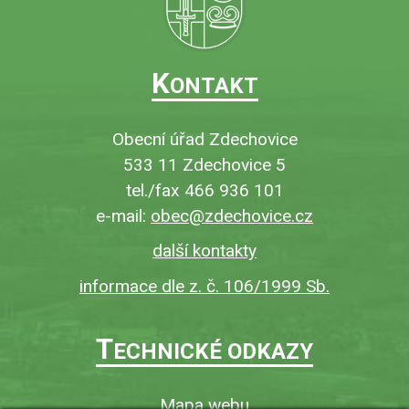
K
ONTAKT
Obecní úřad Zdechovice
533 11 Zdechovice 5
tel./fax 466 936 101
e-mail:
obec@zdechovice.cz
další kontakty
informace dle z. č. 106/1999 Sb.
T
ECHNICKÉ ODKAZY
Mapa webu