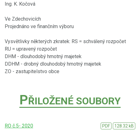
Ing. K. Kočová
Ve Zdechovicích
Projednáno ve finančním výboru
Vysvětlivky některých zkratek: RS = schválený rozpočet
RU = upravený rozpočet
DHM - dlouhodobý hmotný majetek
DDHM - drobný dlouhodobý hmotný majetek
ZO - zastupitelstvo obce
P
ŘILOŽENÉ SOUBORY
RO č.5- 2020
PDF
128.32 kB