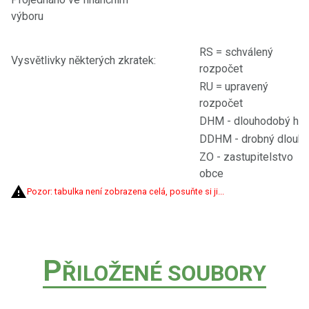
výboru
RS = schválený
Vysvětlivky některých zkratek:
rozpočet
RU = upravený
rozpočet
DHM - dlouhodobý hmo
DDHM - drobný dlouho
ZO - zastupitelstvo
obce
Pozor: tabulka není zobrazena celá, posuňte si ji...
P
ŘILOŽENÉ SOUBORY