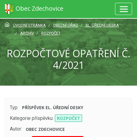
Obec Zdechovice
ÚVODNÍ STRÁNKA
OBECNÍ ÚŘAD
EL. ÚŘEDNÍ DESKA
ARCHIV
ROZPOČET
ROZPOČTOVÉ OPATŘENÍ Č.
4/2021
Typ:
PŘÍSPĚVEK EL. ÚŘEDNÍ DESKY
Kategorie příspěvku:
ROZPOČET
Autor:
OBEC ZDECHOVICE