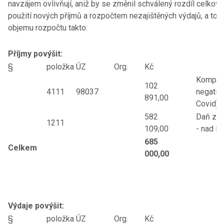
navzájem ovlivňují, aniž by se změnil schválený rozdíl celkový
použití nových příjmů a rozpočtem nezajištěných výdajů, a to
objemu rozpočtu takto:
Příjmy povýšit:
§
položka
ÚZ
Org.
Kč
Kompenz
102
4111
98037
negativ
891,00
Covid)
582
Daň z p
1211
109,00
- nad R
685
Celkem
000,00
Výdaje povýšit:
§
položka
ÚZ
Org.
Kč