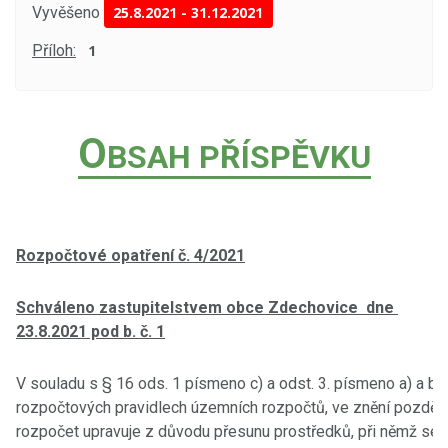
Vyvěšeno
25.8.2021
-
31.12.2021
Příloh:
1
O
BSAH PŘÍSPĚVKU
Rozpočtové opatření č. 4/2021
Schváleno zastupitelstvem obce Zdechovice dne
23.8.2021 pod b. č. 1
V souladu s § 16 ods. 1 písmeno c) a odst. 3. písmeno a) a b
rozpočtových pravidlech územních rozpočtů, ve znění pozdějš
rozpočet upravuje z důvodu přesunu prostředků, při němž se p