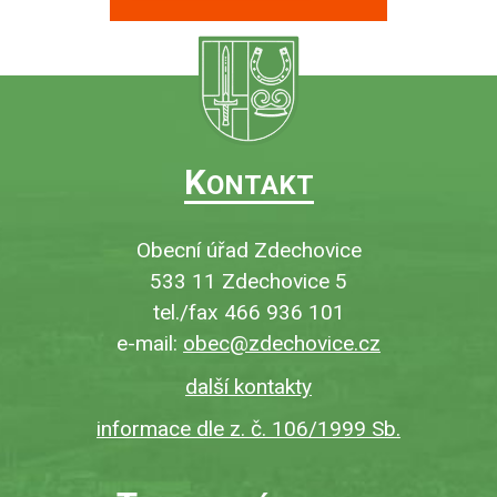
K
ONTAKT
Obecní úřad Zdechovice
533 11 Zdechovice 5
tel./fax 466 936 101
e-mail:
obec@zdechovice.cz
další kontakty
informace dle z. č. 106/1999 Sb.