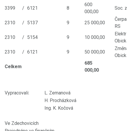
600
3399
/
6121
8
Soc. zař
000,00
Čerpadl
2310
/
5137
9
25 000,00
RS
Elektric
2310
/
5154
9
10 000,00
Obicka 
Změna t
2310
/
6121
9
50 000,00
Obicka 
685
Celkem
000,00
Vypracovali:
L. Zemanová
H. Procházková
Ing. K. Kočová
Ve Zdechovicích
Projednáno ve finančním