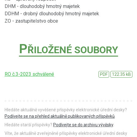
DHM - dlouhodobý hmotný majetek
DDHM - drobný dlouhodobý hmotný majetek
ZO - zastupitelstvo obce
P
ŘILOŽENÉ SOUBORY
RO č.3-2023 schválené
PDF
122.35 kB
Hledáte aktuálně vyvěšené příspěvky elektronické úřední desky?
Podívejte se na přehled aktuálně publikovaných příspěvků
.
Hledáte starší příspěvky?
Podívejte se do archivu vývěsky
.
Víte, že aktuálně zveřejněné příspěvky elektronické úřední desky