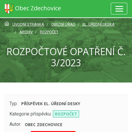
Obec Zdechovice
ÚVODNÍ STRÁNKA
OBECNÍ ÚŘAD
EL. ÚŘEDNÍ DESKA
ARCHIV
ROZPOČET
ROZPOČTOVÉ OPATŘENÍ Č.
3/2023
Typ:
PŘÍSPĚVEK EL. ÚŘEDNÍ DESKY
Kategorie příspěvku:
ROZPOČET
Autor:
OBEC ZDECHOVICE