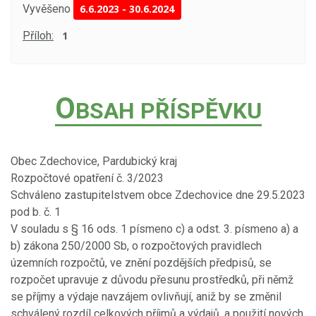
Vyvěšeno
6.6.2023
-
30.6.2024
Příloh:
1
O
BSAH PŘÍSPĚVKU
Obec Zdechovice, Pardubický kraj
Rozpočtové opatření č. 3/2023
Schváleno zastupitelstvem obce Zdechovice dne 29.5.2023
pod b. č. 1
V souladu s § 16 ods. 1 písmeno c) a odst. 3. písmeno a) a
b) zákona 250/2000 Sb, o rozpočtových pravidlech
územních rozpočtů, ve znění pozdějších předpisů, se
rozpočet upravuje z důvodu přesunu prostředků, při němž
se příjmy a výdaje navzájem ovlivňují, aniž by se změnil
schválený rozdíl celkových příjmů a výdajů, a použití nových