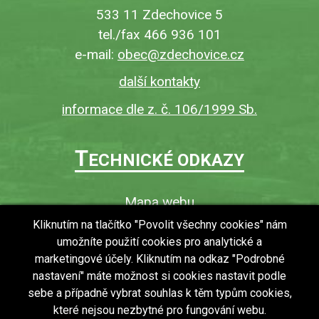
533 11 Zdechovice 5
tel./fax 466 936 101
e-mail:
obec@zdechovice.cz
další kontakty
informace dle z. č. 106/1999 Sb.
T
ECHNICKÉ ODKAZY
Mapa webu
O webu
Kliknutím na tlačítko "Povolit všechny cookies" nám
umožníte použití cookies pro analytické a
Povinně zveřejňované informace
marketingové účely. Kliknutím na odkaz "Podrobné
Ochrana osobních údajů (GDPR)
nastavení" máte možnost si cookies nastavit podle
Vyhledávání
sebe a případně vybrat souhlas k těm typům cookies,
které nejsou nezbytné pro fungování webu.
RSS