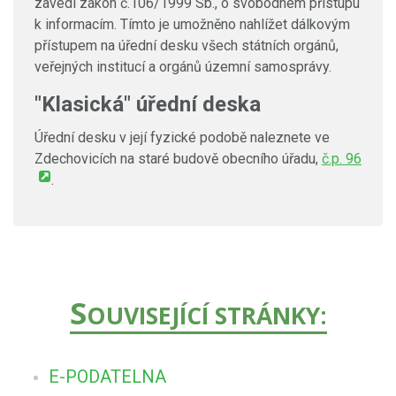
zavedl zákon č.106/1999 Sb., o svobodném přístupu
k informacím. Tímto je umožněno nahlížet dálkovým
přístupem na úřední desku všech státních orgánů,
veřejných institucí a orgánů územní samosprávy.
"Klasická" úřední deska
Úřední desku v její fyzické podobě naleznete ve
Zdechovicích na staré budově obecního úřadu,
č.p. 96
.
S
OUVISEJÍCÍ STRÁNKY:
E-PODATELNA