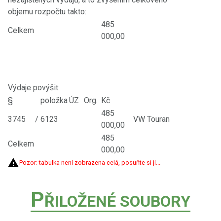
objemu rozpočtu takto:
485
Celkem
000,00
Výdaje povýšit:
§
položka
ÚZ
Org.
Kč
485
3745
/
6123
VW Touran
000,00
485
Celkem
000,00
Pozor: tabulka není zobrazena celá, posuňte si ji...
P
ŘILOŽENÉ SOUBORY