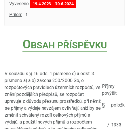
Vyvěšeno
19.4.2023
-
30.6.2024
Příloh:
1
O
BSAH PŘÍSPĚVKU
V souladu s § 16 ods. 1 písmeno c) a odst. 3.
písmeno a) a b) zákona 250/2000 Sb, o
Příjmy
rozpočtových pravidlech územních rozpočtů, ve
povýšit:
znění pozdějších předpisů, se rozpočet
upravuje z důvodu přesunu prostředků, při němž
§
položka
se příjmy a výdaje navzájem ovlivňují, aniž by se
změnil schválený rozdíl celkových příjmů a
výdajů, a použití nových příjmů a rozpočtem
/
1333
nezajištěných výdajů, a to zvýšením celkového