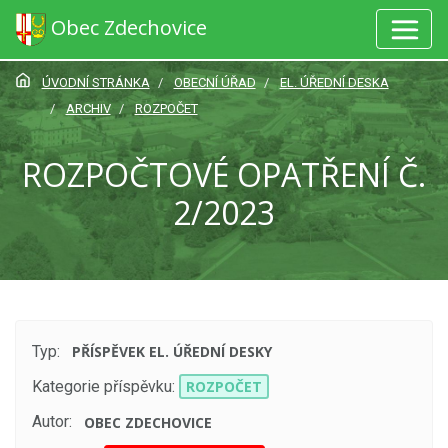
Obec Zdechovice
ÚVODNÍ STRÁNKA
OBECNÍ ÚŘAD
EL. ÚŘEDNÍ DESKA
ARCHIV
ROZPOČET
ROZPOČTOVÉ OPATŘENÍ Č.
2/2023
Typ:
PŘÍSPĚVEK EL. ÚŘEDNÍ DESKY
Kategorie příspěvku:
ROZPOČET
Autor:
OBEC ZDECHOVICE