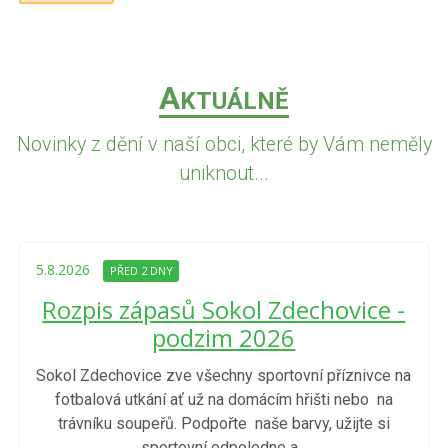
A
KTUÁLNĚ
Novinky z dění v naší obci, které by Vám neměly
uniknout...
5.8.2026
PŘED 2 DNY
Rozpis zápasů Sokol Zdechovice -
podzim 2026
Sokol Zdechovice zve všechny sportovní příznivce na
fotbalová utkání ať už na domácím hřišti nebo na
trávníku soupeřů. Podpořte naše barvy, užijte si
sportovní odpoledne a...