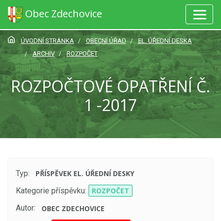
Obec Zdechovice
ÚVODNÍ STRÁNKA
OBECNÍ ÚŘAD
EL. ÚŘEDNÍ DESKA
ARCHIV
ROZPOČET
ROZPOČTOVÉ OPATŘENÍ Č.
1 -2017
Typ:
PŘÍSPĚVEK EL. ÚŘEDNÍ DESKY
Kategorie příspěvku:
ROZPOČET
Autor:
OBEC ZDECHOVICE