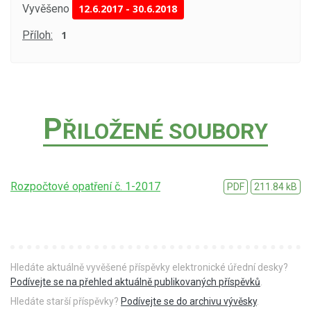
Vyvěšeno
12.6.2017
-
30.6.2018
Příloh:
1
P
ŘILOŽENÉ SOUBORY
Rozpočtové opatření č. 1-2017
PDF
211.84 kB
Hledáte aktuálně vyvěšené příspěvky elektronické úřední desky?
Podívejte se na přehled aktuálně publikovaných příspěvků
.
Hledáte starší příspěvky?
Podívejte se do archivu vývěsky
.