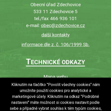
Obecní úřad Zdechovice
533 11 Zdechovice 5
tel./fax 466 936 101
e-mail:
obec@zdechovice.cz
další kontakty
informace dle z. č. 106/1999 Sb.
T
ECHNICKÉ ODKAZY
Mapa webu
O webu
Kliknutím na tlačítko "Povolit všechny cookies" nám
umožníte použití cookies pro analytické a
Povinně zveřejňované informace
marketingové účely. Kliknutím na odkaz "Podrobné
Ochrana osobních údajů (GDPR)
nastavení" máte možnost si cookies nastavit podle
Vyhledávání
sebe a případně vybrat souhlas k těm typům cookies,