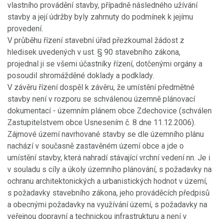
vlastního provádění stavby, případně následného užívání
stavby a její údržby byly zahrnuty do podmínek k jejímu
provedení.
V průběhu řízení stavební úřad přezkoumal žádost z
hledisek uvedených v ust. § 90 stavebního zákona,
projednal ji se všemi účastníky řízení, dotčenými orgány a
posoudil shromážděné doklady a podklady.
V závěru řízení dospěl k závěru, že umístění předmětné
stavby není v rozporu se schválenou územně plánovací
dokumentací - územním plánem obce Zdechovice (schválen
Zastupitelstvem obce Usnesením č. 8 dne 11.12.2006).
Zájmové území navrhované stavby se dle územního plánu
nachází v současně zastavěném území obce a jde o
umístění stavby, která nahradí stávající vrchní vedení nn. Je i
v souladu s cíly a úkoly územního plánování, s požadavky na
ochranu architektonických a urbanistických hodnot v území,
s požadavky stavebního zákona, jeho prováděcích předpisů
a obecnými požadavky na využívání území, s požadavky na
veřejnou dopravní a technickou infrastrukturu a není v