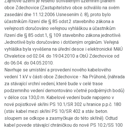
Zájmové území je řešeno schváleným územním plánem
obce Zdechovice (Zastupitelstvo obce schválilo na svém
zasedání dne 11.12.2006 Usnesením č. 8), proto bylo
účastníkům řízení dle § 85 odst.2 stavebního zákona a
veřejnosti doručováno veřejnou vyhláškou a účastníkům
řízení dle § 85 odst.1, § 109 stavebního zákona jednotlivě.
Jednotlivě bylo doručováno i dotčeným orgánům. Veřejná
vyhláška byla vyvěšena na úřední desce i elektronické MěÚ
Chvaletice od 02.04. do 19.04.2010 a ObÚ Zdechovice od
do 06.04. do 04.05.2010.
Navrhuje se umístění a provedení nového kabelového
vedení 1 kV v části obce Zdechovice - Na Průhoně, (náhrada
za stávající vrchní vedení, které bude v celé trase
podzemního vedení demontováno včetně podpěrných bodů)
v délce cca 130,0 m. Kabelové vedení bude napojeno v
nové pojistkové skříni PS 10.1/SR 302 u hranice p.p.č. 180
(stáv. kabel mezi skříní PS 10/SR 402 a stáv. beton.
sloupem se odkope a zasmyčkuje do této skříně). Odtud
kabel povede stávající chráničkou do nové PS 10.2/SS 100