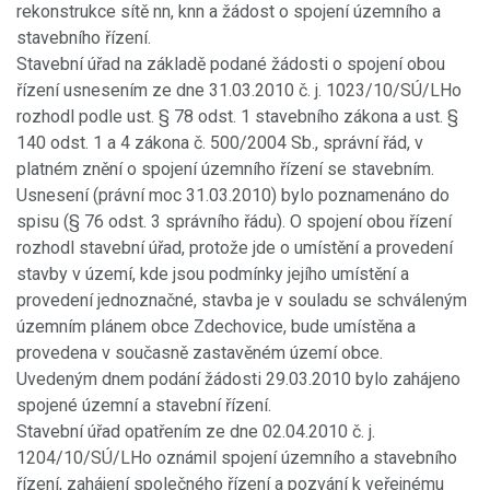
rekonstrukce sítě nn, knn a žádost o spojení územního a
stavebního řízení.
Stavební úřad na základě podané žádosti o spojení obou
řízení usnesením ze dne 31.03.2010 č. j. 1023/10/SÚ/LHo
rozhodl podle ust. § 78 odst. 1 stavebního zákona a ust. §
140 odst. 1 a 4 zákona č. 500/2004 Sb., správní řád, v
platném znění o spojení územního řízení se stavebním.
Usnesení (právní moc 31.03.2010) bylo poznamenáno do
spisu (§ 76 odst. 3 správního řádu). O spojení obou řízení
rozhodl stavební úřad, protože jde o umístění a provedení
stavby v území, kde jsou podmínky jejího umístění a
provedení jednoznačné, stavba je v souladu se schváleným
územním plánem obce Zdechovice, bude umístěna a
provedena v současně zastavěném území obce.
Uvedeným dnem podání žádosti 29.03.2010 bylo zahájeno
spojené územní a stavební řízení.
Stavební úřad opatřením ze dne 02.04.2010 č. j.
1204/10/SÚ/LHo oznámil spojení územního a stavebního
řízení, zahájení společného řízení a pozvání k veřejnému