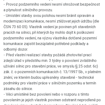
- Provoz podzemního vedení nesmí ohrožovat bezpečnost
a plynulost silničního provozu.
- Umístění stavby svou polohou nesmí bránit opravám a
modernizaci komunikace, nesmí ztěžovat jejich údržbu (dle
ČSN 73 60 05). Vlastník vedení je povinen při stavebních
pracích na silnici, při kterých by mohlo dojít k poškození
podzemního vedení, na výzvu vlastníka dotčené pozemní
komunikace zajistit bezúplatně potřebné podklady a
odborný dozor.
- Před vlastní realizací stavby požádá zhotovitel prací
zdejší úřad v předstihu min. 3 týdny o povolení zvláštního
užívání silnic pro stavební práce, ve smyslu § 25 odst. 6c)
zák. č. o pozemních komunikacích č. 13/1997 Sb., v platném
znění, ve kterém budou upřesněny stavebně - technické
podmínky pro vlastní práce v silničním pozemku a termín
zásahu do silnice.
- Věci umístěné bez povolení nebo v rozporu s tímto
povolením je jejich vlastník povinen odstranit neprodleně po