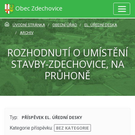
Obec Zdechovice
ÚVODNÍ STRÁNKA
OBECNÍ ÚŘAD
EL. ÚŘEDNÍ DESKA
ARCHIV
ROZHODNUTÍ O UMÍSTĚNÍ
STAVBY-ZDECHOVICE, NA
PRŮHONĚ
Typ:
PŘÍSPĚVEK EL. ÚŘEDNÍ DESKY
Kategorie příspěvku:
BEZ KATEGORIE