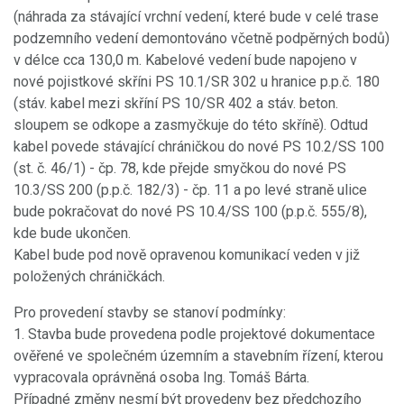
(náhrada za stávající vrchní vedení, které bude v celé trase
podzemního vedení demontováno včetně podpěrných bodů)
v délce cca 130,0 m. Kabelové vedení bude napojeno v
nové pojistkové skříni PS 10.1/SR 302 u hranice p.p.č. 180
(stáv. kabel mezi skříní PS 10/SR 402 a stáv. beton.
sloupem se odkope a zasmyčkuje do této skříně). Odtud
kabel povede stávající chráničkou do nové PS 10.2/SS 100
(st. č. 46/1) - čp. 78, kde přejde smyčkou do nové PS
10.3/SS 200 (p.p.č. 182/3) - čp. 11 a po levé straně ulice
bude pokračovat do nové PS 10.4/SS 100 (p.p.č. 555/8),
kde bude ukončen.
Kabel bude pod nově opravenou komunikací veden v již
položených chráničkách.
Pro provedení stavby se stanoví podmínky:
1. Stavba bude provedena podle projektové dokumentace
ověřené ve společném územním a stavebním řízení, kterou
vypracovala oprávněná osoba Ing. Tomáš Bárta.
Případné změny nesmí být provedeny bez předchozího