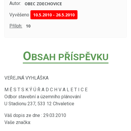
Autor:
OBEC ZDECHOVICE
Vyvěšeno
10.5.2010
-
26.5.2010
Příloh:
10
O
BSAH PŘÍSPĚVKU
VEŘEJNÁ VYHLÁŠKA
M Ě S T S K Ý Ú Ř A D C H V A L E T I C E
Odbor stavební a územního plánování
U Stadionu 237, 533 12 Chvaletice
Váš dopis ze dne : 29.03.2010
Vaše značka: