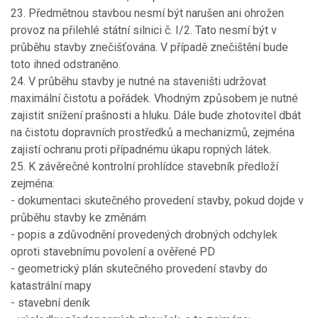
23. Předmětnou stavbou nesmí být narušen ani ohrožen
provoz na přilehlé státní silnici č. I/2. Tato nesmí být v
průběhu stavby znečišťována. V případě znečištění bude
toto ihned odstraněno.
24. V průběhu stavby je nutné na staveništi udržovat
maximální čistotu a pořádek. Vhodným způsobem je nutné
zajistit snížení prašnosti a hluku. Dále bude zhotovitel dbát
na čistotu dopravních prostředků a mechanizmů, zejména
zajistí ochranu proti případnému úkapu ropných látek.
25. K závěrečné kontrolní prohlídce stavebník předloží
zejména:
- dokumentaci skutečného provedení stavby, pokud dojde v
průběhu stavby ke změnám
- popis a zdůvodnění provedených drobných odchylek
oproti stavebnímu povolení a ověřené PD
- geometrický plán skutečného provedení stavby do
katastrální mapy
- stavební deník