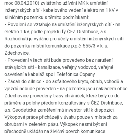
moc 08.04.2010) zvláštního užívání MK k umístění
inženýrských sítí - kabelového vedení elektro nn 1 kV v
silničním pozemku s těmito podmínkami:
- Povolení se vztahuje na umístění inženýrských sítí - nn
elektro 1 kV, podle projektu fy ČEZ Distribuce, a.s.
Rozhodnutí je vydáno pro účely umístění inženýrských sítí
do pozemku místní komunikace p.p.č. 555/3 v k. ú.
Zdechovice.
- Provedení všech sítí bude provedeno bez narušení
stávajících sítí - kanalizace, veřejný vodovod, veřejné
osvětlení a kabeláž spol. Telefónica Copany.
- Zásah do silnice - do asfaltového krytu, obrub, vchodů a
vjezdů nebude proveden - na pozemku jsou nákladem obce
Zdechovice provedeny trasy chrániček, které byly co do
průměru a polohy předem konzultovány s ČEZ Distribuce,
a.s. Geodetické zaměření má investor sítí k dispozici.
Výkopové práce přicházejí v úvahu pouze v místech za
obrubami v zeleném pásu. Výkopek nesmí být ani
přechodně ukládán na živičný povrch komunikace.