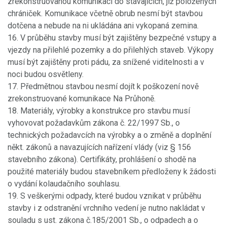
zrekonstruovanou komunikací do stávajících, již položených
chrániček. Komunikace včetně obrub nesmí být stavbou
dotčena a nebude na ni ukládána ani vykopaná zemina.
16. V průběhu stavby musí být zajištěny bezpečné vstupy a
vjezdy na přilehlé pozemky a do přilehlých staveb. Výkopy
musí být zajištěny proti pádu, za snížené viditelnosti a v
noci budou osvětleny.
17. Předmětnou stavbou nesmí dojít k poškození nově
zrekonstruované komunikace Na Průhoně.
18. Materiály, výrobky a konstrukce pro stavbu musí
vyhovovat požadavkům zákona č. 22/1997 Sb., o
technických požadavcích na výrobky a o změně a doplnění
někt. zákonů a navazujících nařízení vlády (viz § 156
stavebního zákona). Certifikáty, prohlášení o shodě na
použité materiály budou stavebníkem předloženy k žádosti
o vydání kolaudačního souhlasu.
19. S veškerými odpady, které budou vznikat v průběhu
stavby i z odstranění vrchního vedení je nutno nakládat v
souladu s ust. zákona č.185/2001 Sb., o odpadech a o