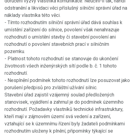
doručení výzvy vlastníka komunikace. Neučiní-li tak, nařídí
odstranění a likvidaci věci příslušný silniční správní úřad na
náklady vlastníka této věci.
- Tímto rozhodnutím silniční správní úřad dává souhlas k
umístění zařízení do silnice, povolení však nenahrazuje
rozhodnutí o umístění stavby či stavební povolení ani
rozhodnutí o povolení stavebních prací v silničním
pozemku.
- Platnost tohoto rozhodnutí se stanovuje do ukončení
životnosti všech inženýrských sítí podle b. č. 1 tohoto
rozhodnutí.
- Nesplnění podmínek tohoto rozhodnutí lze posuzovat jako
porušení předpisů pro zvláštní užívání silnic.
Stavební úřad zajistil vzájemný soulad předložených
stanovisek, vyjádření a zahrnul je do podmínek územního
rozhodnutí. Požadavky vlastníků technické infrastruktury,
kteří mají v zájmovém území svá vedení a zařízení,
vztahující se k územnímu řízení byly žadateli podmínkami
rozhodnutím uloženy k plnění, připomínky týkající se