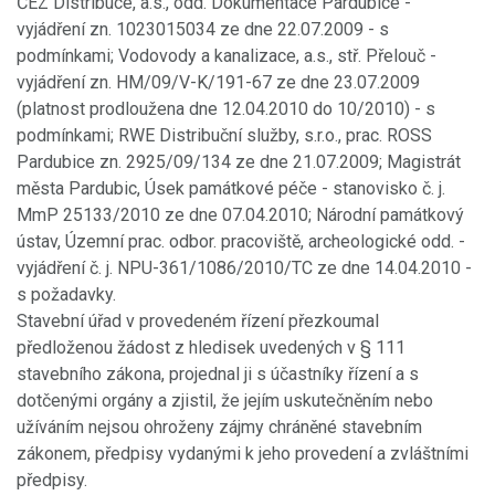
ČEZ Distribuce, a.s., odd. Dokumentace Pardubice -
vyjádření zn. 1023015034 ze dne 22.07.2009 - s
podmínkami; Vodovody a kanalizace, a.s., stř. Přelouč -
vyjádření zn. HM/09/V-K/191-67 ze dne 23.07.2009
(platnost prodloužena dne 12.04.2010 do 10/2010) - s
podmínkami; RWE Distribuční služby, s.r.o., prac. ROSS
Pardubice zn. 2925/09/134 ze dne 21.07.2009; Magistrát
města Pardubic, Úsek památkové péče - stanovisko č. j.
MmP 25133/2010 ze dne 07.04.2010; Národní památkový
ústav, Územní prac. odbor. pracoviště, archeologické odd. -
vyjádření č. j. NPU-361/1086/2010/TC ze dne 14.04.2010 -
s požadavky.
Stavební úřad v provedeném řízení přezkoumal
předloženou žádost z hledisek uvedených v § 111
stavebního zákona, projednal ji s účastníky řízení a s
dotčenými orgány a zjistil, že jejím uskutečněním nebo
užíváním nejsou ohroženy zájmy chráněné stavebním
zákonem, předpisy vydanými k jeho provedení a zvláštními
předpisy.