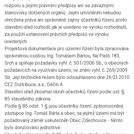
rozporu s jinými právními předpisy ani se závaznými
stanovisky dotčených orgánů. Jejím umístěním nebudou
ohrožena práva ani oprávněné zájmy účastníků řízení, proto
stavební úřad rozhodl, jak je uvedeno ve výroku rozhodnutí,
za použití ustanovení právních předpisů ve výroku
uvedených.
Projektová dokumentace pro územní řízení byla zpracována
oprávněnou osobou Ing. Tomášem Bártou, Na Pašti 183,
Srch a splňuje požadavky vyhl. č. 501/2006 Sb., o obecných
požadavcích na využívání území, ve znění vyhl. č. 269/2009
Sb. Její technické řešení bylo odsouhlaseno dne 26.03.2010
ČEZ Distribuce, a.s., Děčín 4.
Stavební úřad zkoumal okruh účastníků řízení podle ust. §
85 stavebního zákona:
Podle § 85 odst. 1 § jsou účastníky řízení: zplnomocněný
zástupce Ing. Tomáš Bárta a obec, na jejímž území má být
požadovaný záměr uskutečněn Obec Zdechovice - těmto
bylo doručováno jednotlivě.