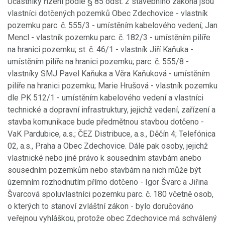
Účastníky řízení podle § 85 odst. 2 stavebního zákona jsou
vlastníci dotčených pozemků Obec Zdechovice - vlastník
pozemku parc. č. 555/3 - umístěním kabelového vedení; Jan
Mencl - vlastník pozemku parc. č. 182/3 - umístěním pilíře
na hranici pozemku; st. č. 46/1 - vlastník Jiří Kaňuka -
umístěním pilíře na hranici pozemku; parc. č. 555/8 -
vlastníky SMJ Pavel Kaňuka a Věra Kaňuková - umístěním
pilíře na hranici pozemku; Marie Hrušová - vlastník pozemku
dle PK 512/1 - umístěním kabelového vedení a vlastníci
technické a dopravní infrastruktury, jejichž vedení, zařízení a
stavba komunikace bude předmětnou stavbou dotčeno -
VaK Pardubice, a.s.; ČEZ Distribuce, a.s., Děčín 4; Telefónica
02, a.s., Praha a Obec Zdechovice. Dále pak osoby, jejichž
vlastnické nebo jiné právo k sousedním stavbám anebo
sousedním pozemkům nebo stavbám na nich může být
územním rozhodnutím přímo dotčeno - Igor Švarc a Jiřina
Švarcová spoluvlastníci pozemku parc. č. 180 včetně osob,
o kterých to stanoví zvláštní zákon - bylo doručováno
veřejnou vyhláškou, protože obec Zdechovice má schválený