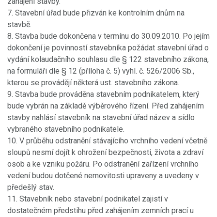
zahájení stavby.
7. Stavební úřad bude přizván ke kontrolním dnům na
stavbě.
8. Stavba bude dokončena v termínu do 30.09.2010. Po jejím
dokončení je povinností stavebníka požádat stavební úřad o
vydání kolaudačního souhlasu dle § 122 stavebního zákona,
na formuláři dle § 12 (příloha č. 5) vyhl. č. 526/2006 Sb.,
kterou se provádějí některá ust. stavebního zákona.
9. Stavba bude prováděna stavebním podnikatelem, který
bude vybrán na základě výběrového řízení. Před zahájením
stavby nahlásí stavebník na stavební úřad název a sídlo
vybraného stavebního podnikatele.
10. V průběhu odstranění stávajícího vrchního vedení včetně
sloupů nesmí dojít k ohrožení bezpečnosti, života a zdraví
osob a ke vzniku požáru. Po odstranění zařízení vrchního
vedení budou dotčené nemovitosti upraveny a uvedeny v
předešlý stav.
11. Stavebník nebo stavební podnikatel zajistí v
dostatečném předstihu před zahájením zemních prací u