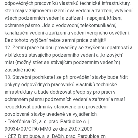
odpovědných pracovníků vlastníků technické infrastruktury,
kteří mají v zájmovém území svá vedení a zařízení, vytýčení
všech podzemních vedení a zařízení - napojení, křížení,
ochranné pásmo. Jde o vodovodní, telekomunikační,
kanalizační vedení a zařízení a vedení veřejného osvětlení.
Bez tohoto vytýčení nelze zemní práce zahájit!!
12. Zemní práce budou prováděny se zvýšenou opatrností a
v blízkosti stávajícího podzemního vedení a „krizových"
míst (možný střet se stávajícím podzemním vedením)
zásadně ručně.
13. Stavební podnikatel se při provádění stavby bude řídit
pokyny odpovědných pracovníků vlastníků technické
infrastruktury a bude dodržovat předpisy pro práci v
ochranném pásmu podzemních vedení a zařízení a musí
respektovat podmínky stanovené pro provedení
povolované stavby uvedené ve vyjádřeních:
- Telefónica 02, a. s. prac. Pardubice č. j.
90934/09/CPA/MM0 ze dne 29.07.2009
- ČEZ Distribuce, a. s. Děčín, prac. Pardubice zn.