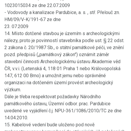
1023015034 ze dne 22.07.2009
- Vodovody a kanalizace Pardubice, a. s. , stř. Přelouč zn.
HM/09/V-K/191-67 ze dne
23. 07.2009
14. Místo dotčené stavbou je územím s archeologickými
nálezy, proto je povinností stavebníka podle ust. § 22 odst.
2 zákona č. 20/1987 Sb., o státní památkové péči, ve znění
pozd. předpisů („památkový zákon") oznámit záměr
stavební činnosti Archeologickému ústavu Akademie věd
ČR, v.v.i. (Letenská 4, 118 01 Praha 1 nebo Královopolská
147, 612 00 Brno) a umožnit jemu nebo oprávněné
organizaci na dotčeném území provést archeologický
výzkum.
Dále je třeba respektovat požadavky Národního
památkového ústavu, Územní odbor. prac. Pardubice
uvedené ve vyjádření č.j. NPU-361/1086/2010/TC ze dne
14.04.2010.
15. Kabelové vedení bude uloženo pod nově