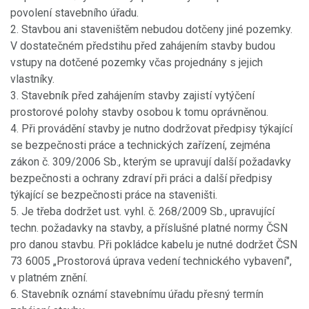
povolení stavebního úřadu.
2. Stavbou ani staveništěm nebudou dotčeny jiné pozemky.
V dostatečném předstihu před zahájením stavby budou
vstupy na dotčené pozemky včas projednány s jejich
vlastníky.
3. Stavebník před zahájením stavby zajistí vytýčení
prostorové polohy stavby osobou k tomu oprávněnou.
4. Při provádění stavby je nutno dodržovat předpisy týkající
se bezpečnosti práce a technických zařízení, zejména
zákon č. 309/2006 Sb., kterým se upravují další požadavky
bezpečnosti a ochrany zdraví při práci a další předpisy
týkající se bezpečnosti práce na staveništi.
5. Je třeba dodržet ust. vyhl. č. 268/2009 Sb., upravující
techn. požadavky na stavby, a příslušné platné normy ČSN
pro danou stavbu. Při pokládce kabelu je nutné dodržet ČSN
73 6005 „Prostorová úprava vedení technického vybavení",
v platném znění.
6. Stavebník oznámí stavebnímu úřadu přesný termín