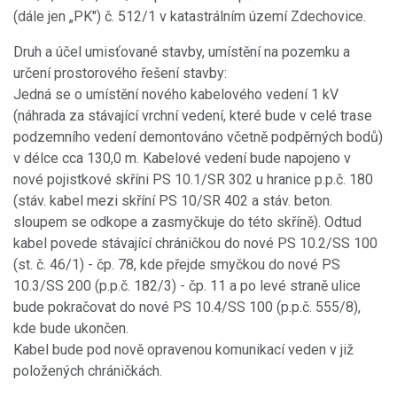
(dále jen „PK") č. 512/1 v katastrálním území Zdechovice.
Druh a účel umisťované stavby, umístění na pozemku a
určení prostorového řešení stavby:
Jedná se o umístění nového kabelového vedení 1 kV
(náhrada za stávající vrchní vedení, které bude v celé trase
podzemního vedení demontováno včetně podpěrných bodů)
v délce cca 130,0 m. Kabelové vedení bude napojeno v
nové pojistkové skříni PS 10.1/SR 302 u hranice p.p.č. 180
(stáv. kabel mezi skříní PS 10/SR 402 a stáv. beton.
sloupem se odkope a zasmyčkuje do této skříně). Odtud
kabel povede stávající chráničkou do nové PS 10.2/SS 100
(st. č. 46/1) - čp. 78, kde přejde smyčkou do nové PS
10.3/SS 200 (p.p.č. 182/3) - čp. 11 a po levé straně ulice
bude pokračovat do nové PS 10.4/SS 100 (p.p.č. 555/8),
kde bude ukončen.
Kabel bude pod nově opravenou komunikací veden v již
položených chráničkách.