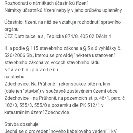
Rozhodnutí o námitkách účastníků řízení:
Námitky účastníků řízení nebyly v jeho průběhu uplatněny.
Účastníci řízení, na něž se vztahuje rozhodnutí správního
orgánu:
ČEZ Distribuce, a.s., Teplická 874/8, 405 02 Děčín 4
II. a podle § 115 stavebního zákona a § 5 a 6 vyhlášky č.
526/2006 Sb., kterou se provádějí některá ustanovení
stavebního zákona ve věcech stavebního řádu
s t a v e b n í p o v o l e n í
na stavbu:
Zdechovice, Na Průhoně - rekonstrukce sítě nn, knn
(dále jen "stavba") v současně zastavěném území obce
Zdechovice - na Průhoně, na pozemcích st. p. 46/1, parc. č.
182/3, 555/3, 555/8 a pozemku dle PK 512/1 v
katastrálním území Zdechovice.
Stavba obsahuje:
Jedná se o provedení nového kabelového vedení 1 kV