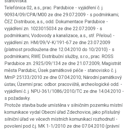
stanoviska:
Telefónica 02, a.s., prac. Pardubice - vyjádření č. j.
90934/09/CPA/M00 ze dne 29.07.2009 - s podmínkami;
ČEZ Distribuce, a.s., odd. Dokumentace Pardubice -
vyjádření zn. 1023015034 ze dne 22.07.2009 - s
podmínkami; Vodovody a kanalizace, a.s., stř. Přelouč -
vyjádření zn. HM/09/V-K/191-67 ze dne 23.07.2009
(platnost prodloužena dne 12.04.2010 do 10/2010) - s
podmínkami; RWE Distribuční služby, s.r.o., prac. ROSS
Pardubice zn. 2925/09/134 ze dne 21.07.2009; Magistrát
města Pardubic, Úsek památkové péče - stanovisko č. j.
MmP 25133/2010 ze dne 07.04.2010; Národní památkový
ústav, Územní prac. odbor. pracoviště, archeologické odd. -
vyjádření č. j. NPU-361/1086/2010/TC ze dne 14.04.2010 -
s požadavky.
Protože stavba bude umístěna v silničním pozemku místní
komunikace vydal Obecní úřad Zdechovice, jako příslušný
silniční úřad ve věcech místních komunikací rozhodnutí -
povolení pod č.j. MK 1-1/2010 ze dne 07.04.2010 (právní