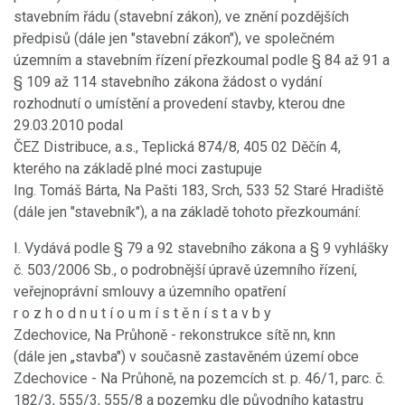
stavebním řádu (stavební zákon), ve znění pozdějších
předpisů (dále jen "stavební zákon"), ve společném
územním a stavebním řízení přezkoumal podle § 84 až 91 a
§ 109 až 114 stavebního zákona žádost o vydání
rozhodnutí o umístění a provedení stavby, kterou dne
29.03.2010 podal
ČEZ Distribuce, a.s., Teplická 874/8, 405 02 Děčín 4,
kterého na základě plné moci zastupuje
Ing. Tomáš Bárta, Na Pašti 183, Srch, 533 52 Staré Hradiště
(dále jen "stavebník"), a na základě tohoto přezkoumání:
I. Vydává podle § 79 a 92 stavebního zákona a § 9 vyhlášky
č. 503/2006 Sb., o podrobnější úpravě územního řízení,
veřejnoprávní smlouvy a územního opatření
r o z h o d n u t í o u m í s t ě n í s t a v b y
Zdechovice, Na Průhoně - rekonstrukce sítě nn, knn
(dále jen „stavba") v současně zastavěném území obce
Zdechovice - Na Průhoně, na pozemcích st. p. 46/1, parc. č.
182/3, 555/3, 555/8 a pozemku dle původního katastru