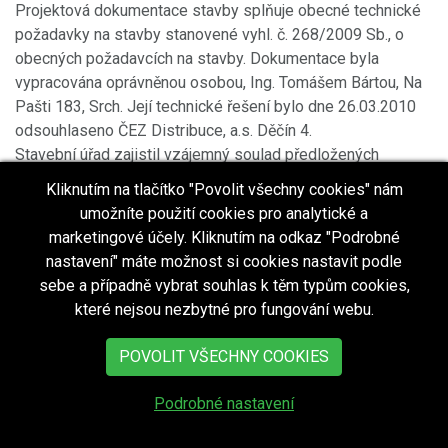
Projektová dokumentace stavby splňuje obecné technické
požadavky na stavby stanovené vyhl. č. 268/2009 Sb., o
obecných požadavcích na stavby. Dokumentace byla
vypracována oprávněnou osobou, Ing. Tomášem Bártou, Na
Pašti 183, Srch. Její technické řešení bylo dne 26.03.2010
odsouhlaseno ČEZ Distribuce, a.s. Děčín 4.
Stavební úřad zajistil vzájemný soulad předložených
závazných stanovisek dotčených orgánů vyžadovaných
Kliknutím na tlačítko "Povolit všechny cookies" nám
zvláštními předpisy a zahrnul je do podmínek stavebního
umožníte použití cookies pro analytické a
povolení.
marketingové účely. Kliknutím na odkaz "Podrobné
Okruh účastníků řízení byl vymezen v souladu s ust. § 109
nastavení" máte možnost si cookies nastavit podle
stavebního zákona. Účastníky stavebního řízení jsou:
sebe a případně vybrat souhlas k těm typům cookies,
Ing. Tomáš Bárta - zplnomocněný zástupce žadatele, Obec
které nejsou nezbytné pro fungování webu.
Zdechovice - vlastník pozemku parc. č. 555/3 - uložením
kabelového vedení; Jan Mencl - vlastník pozemku parc. č.
POVOLIT VŠECHNY COOKIES
182/3 - vybudování pilíře na hranici pozemku; st. č. 46/1 -
vlastník Jiří Kaňuka - vybudováním pilíře na hranici
Podrobné nastavení
pozemku; parc. č. 555/8 - vlastníky SMJ Pavel Kaňuka a
Věra Kaňuková - vybudováním pilíře na hranici pozemku a