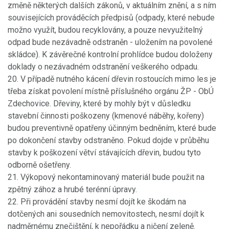
změně některých dalších zákonů, v aktuálním znění, a s ním
souvisejících prováděcích předpisů (odpady, které nebude
možno využít, budou recyklovány, a pouze nevyužitelný
odpad bude nezávadně odstraněn - uložením na povolené
skládce). K závěrečné kontrolní prohlídce budou doloženy
doklady o nezávadném odstranění veškerého odpadu.
20. V případě nutného kácení dřevin rostoucích mimo les je
třeba získat povolení místně příslušného orgánu ŽP - ObÚ
Zdechovice. Dřeviny, které by mohly být v důsledku
stavební činnosti poškozeny (kmenové náběhy, kořeny)
budou preventivně opatřeny účinným bedněním, které bude
po dokončení stavby odstraněno. Pokud dojde v průběhu
stavby k poškození větví stávajících dřevin, budou tyto
odborně ošetřeny.
21. Výkopový nekontaminovaný materiál bude použit na
zpětný zához a hrubé terénní úpravy.
22. Při provádění stavby nesmí dojít ke škodám na
dotčených ani sousedních nemovitostech, nesmí dojít k
nadměrnému znečištění, k nepořádku a ničení zeleně.