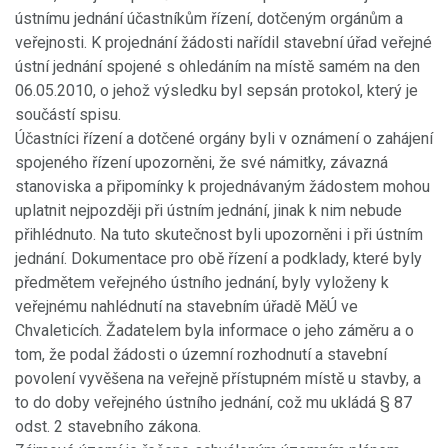
ústnímu jednání účastníkům řízení, dotčeným orgánům a
veřejnosti. K projednání žádosti nařídil stavební úřad veřejné
ústní jednání spojené s ohledáním na místě samém na den
06.05.2010, o jehož výsledku byl sepsán protokol, který je
součástí spisu.
Účastníci řízení a dotčené orgány byli v oznámení o zahájení
spojeného řízení upozorněni, že své námitky, závazná
stanoviska a připomínky k projednávaným žádostem mohou
uplatnit nejpozději při ústním jednání, jinak k nim nebude
přihlédnuto. Na tuto skutečnost byli upozorněni i při ústním
jednání. Dokumentace pro obě řízení a podklady, které byly
předmětem veřejného ústního jednání, byly vyloženy k
veřejnému nahlédnutí na stavebním úřadě MěÚ ve
Chvaleticích. Žadatelem byla informace o jeho záměru a o
tom, že podal žádosti o územní rozhodnutí a stavební
povolení vyvěšena na veřejně přístupném místě u stavby, a
to do doby veřejného ústního jednání, což mu ukládá § 87
odst. 2 stavebního zákona.