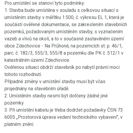
Pro umístění se stanoví tyto podmínky:
1. Stavba bude umístěna v souladu s celkovou situací s
umístěním stavby v měřítku 1:500, č. výkresu EL 1, která je
součástí ověřené dokumentace, se zakreslením stavebních
pozemků, požadovaným umístěním stavby, s vyznačením
vazeb a vlivů na okolí, a to v současně zastavěném území
obce Zdechovice - Na Průhoně, na pozemcích st. p. 46/1,
parc. č. 182/3, 555/3, 555/8 a pozemku dle PK č. 512/1 v
katastrálním území Zdechovice.
Ověřenou situaci obdrží stavebník po nabytí právní moci
tohoto rozhodnutí.
Případné změny v umístění stavby musí být včas
projednány na stavebním úřadě.
2. Umístěním stavby nesmí být dotčeny žádné jiné
pozemky.
3. Při umístění kabelu je třeba dodržet požadavky ČSN 73
6005 „Prostorová úprava vedení technického vybavení", v
platném znění.