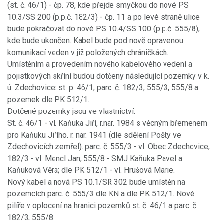
(st. č. 46/1) - čp. 78, kde přejde smyčkou do nové PS
10.3/SS 200 (p.p.č. 182/3) - čp. 11 a po levé straně ulice
bude pokračovat do nové PS 10.4/SS 100 (p.p.č. 555/8),
kde bude ukončen. Kabel bude pod nově opravenou
komunikací veden v již položených chráničkách.
Umístěním a provedením nového kabelového vedení a
pojistkových skříní budou dotčeny následující pozemky v k.
ú. Zdechovice: st. p. 46/1, parc. č. 182/3, 555/3, 555/8 a
pozemek dle PK 512/1.
Dotčené pozemky jsou ve vlastnictví:
St. č. 46/1 - vl. Kaňuka Jiří, r.nar. 1984 s věcným břemenem
pro Kaňuku Jiřího, r. nar. 1941 (dle sdělení Pošty ve
Zdechovicích zemřel); parc. č. 555/3 - vl. Obec Zdechovice;
182/3 - vl. Mencl Jan; 555/8 - SMJ Kaňuka Pavel a
Kaňuková Věra; dle PK 512/1 - vl. Hrušová Marie.
Nový kabel a nová PS 10.1/SR 302 bude umístěn na
pozemcích parc. č. 555/3 dle KN a dle PK 512/1. Nové
pilíře v oplocení na hranici pozemků st. č. 46/1 a parc. č.
182/3, 555/8.