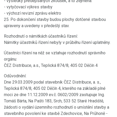
- výsledky předepsaných zkoušek, a to zejména:
- vytyčovací výkres stavby
- výchozí revizní zprávu elektro
25. Po dokončení stavby budou plochy dotčené stavbou
upraveny a uvedeny v předešlý stav.
Rozhodnutí o námitkách účastníků řízení:
Námitky účastníků řízení nebyly v průběhu řízení uplatněny.
Účastníci řízení na něž se vztahuje rozhodnutí správního
orgánu:
ČEZ Distribuce, a.s., Teplická 874/8, 405 02 Děčín 4
Odůvodnění:
Dne 29.03.2009 podal stavebník ČEZ Distribuce, a. s.,
Teplická 874/8, 405 02 Děčín 4, kterého na základě plné
moci ze dne 11.12.2009 ev.č. 0602/2009 zastupuje Ing.
Tomáš Bárta, Na Pašti 183, Srch, 533 52 Staré Hradiště,
žádosti o vydání územního rozhodnutí o umístění stavby a
stavebního povolení ke stavbě Zdechovice, Na Průhoně -