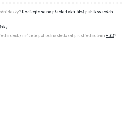
řední desky?
Podívejte se na přehled aktuálně publikovaných
ěsky
.
 úřední desky můžete pohodlně sledovat prostřednictvím
RSS
?