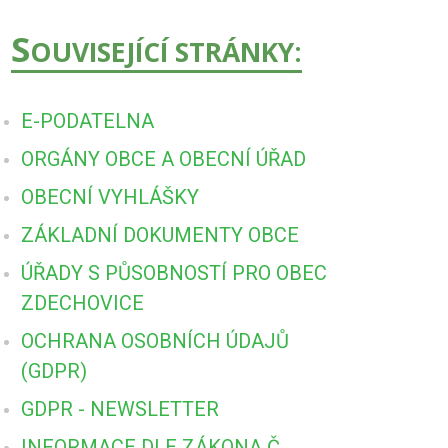
S
OUVISEJÍCÍ STRÁNKY:
E-PODATELNA
ORGÁNY OBCE A OBECNÍ ÚŘAD
OBECNÍ VYHLÁŠKY
ZÁKLADNÍ DOKUMENTY OBCE
ÚŘADY S PŮSOBNOSTÍ PRO OBEC
ZDECHOVICE
OCHRANA OSOBNÍCH ÚDAJŮ
(GDPR)
GDPR - NEWSLETTER
INFORMACE DLE ZÁKONA Č.