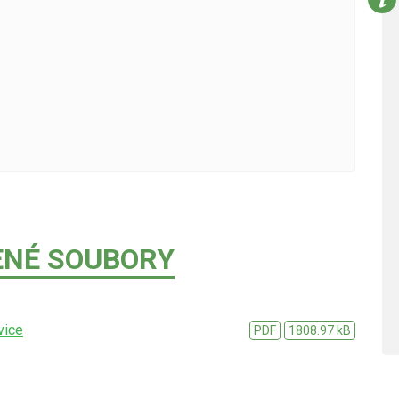
ENÉ SOUBORY
vice
PDF
1808.97 kB