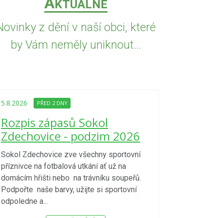
A
KTUÁLNĚ
Novinky z dění v naší obci, které
by Vám neměly uniknout...
5.8.2026
PŘED
Upozorně
5.8.2026
PŘED 2 DNY
Nařízení
Rozpis zápasů Sokol
kraje 4/
Zdechovice - podzim 2026
zvýšenéh
vzniku p
Sokol Zdechovice zve všechny sportovní
příznivce na fotbalová utkání ať už na
S ohledem na d
domácím hřišti nebo na trávníku soupeřů.
meteorologick
Podpořte naše barvy, užijte si sportovní
sucho, velmi v
odpoledne a...
zátěž, ...) up