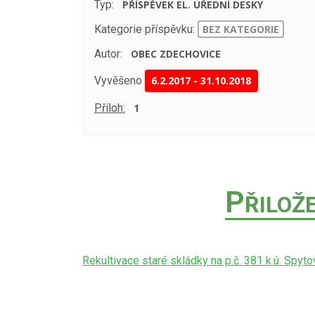
Typ:
PŘÍSPĚVEK EL. ÚŘEDNÍ DESKY
Kategorie příspěvku:
BEZ KATEGORIE
Autor:
OBEC ZDECHOVICE
Vyvěšeno
6.2.2017
-
31.10.2018
Příloh:
1
P
ŘILOŽ
Rekultivace staré skládky na p.č. 381 k.ú. Spyto