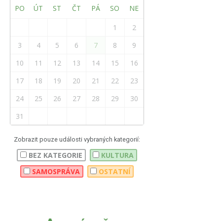
PO
ÚT
ST
ČT
PÁ
SO
NE
1
2
3
4
5
6
7
8
9
10
11
12
13
14
15
16
17
18
19
20
21
22
23
24
25
26
27
28
29
30
31
Zobrazit pouze události vybraných kategorií:
BEZ KATEGORIE
KULTURA
SAMOSPRÁVA
OSTATNÍ