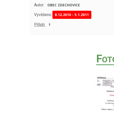
Autor:
OBEC ZDECHOVICE
Vyvěšeno
8.12.2010
-
5.1.2011
Příloh:
1
F
OT