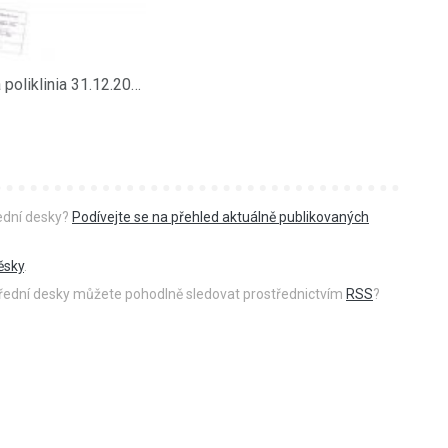
Přeloučská poliklinia 31.12.2010
řední desky?
Podívejte se na přehled aktuálně publikovaných
ěsky
.
 úřední desky můžete pohodlně sledovat prostřednictvím
RSS
?