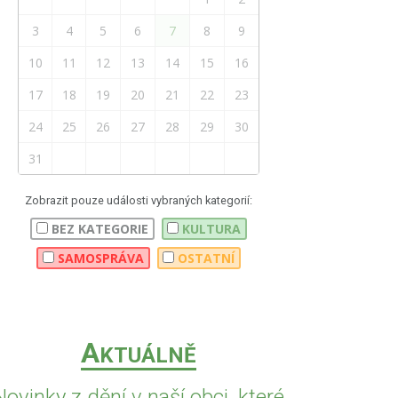
3
4
5
6
7
8
9
10
11
12
13
14
15
16
17
18
19
20
21
22
23
24
25
26
27
28
29
30
31
Zobrazit pouze události vybraných kategorií:
BEZ KATEGORIE
KULTURA
SAMOSPRÁVA
OSTATNÍ
A
KTUÁLNĚ
Novinky z dění v naší obci, které