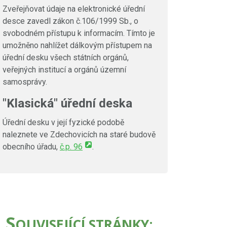
Zveřejňovat údaje na elektronické úřední
desce zavedl zákon č.106/1999 Sb., o
svobodném přístupu k informacím. Tímto je
umožněno nahlížet dálkovým přístupem na
úřední desku všech státních orgánů,
veřejných institucí a orgánů územní
samosprávy.
"Klasická" úřední deska
Úřední desku v její fyzické podobě
naleznete ve Zdechovicích na staré budově
obecního úřadu,
č.p. 96
.
S
OUVISEJÍCÍ STRÁNKY: