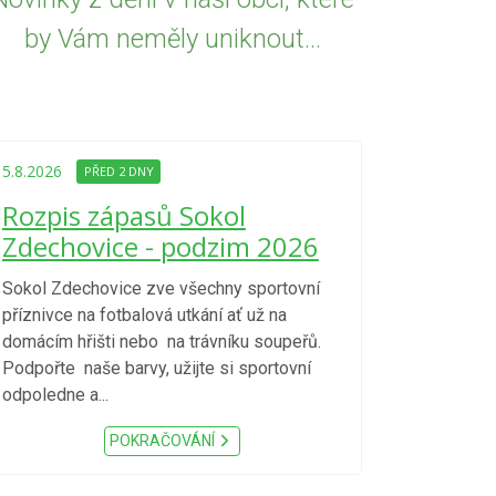
by Vám neměly uniknout...
5.8.2026
PŘED
Upozorně
5.8.2026
PŘED 2 DNY
Nařízení
Rozpis zápasů Sokol
kraje 4/
Zdechovice - podzim 2026
zvýšenéh
vzniku p
Sokol Zdechovice zve všechny sportovní
příznivce na fotbalová utkání ať už na
S ohledem na d
domácím hřišti nebo na trávníku soupeřů.
meteorologick
Podpořte naše barvy, užijte si sportovní
sucho, velmi v
odpoledne a...
zátěž, ...) up
Nařízení Pardu
POKRAČOVÁNÍ