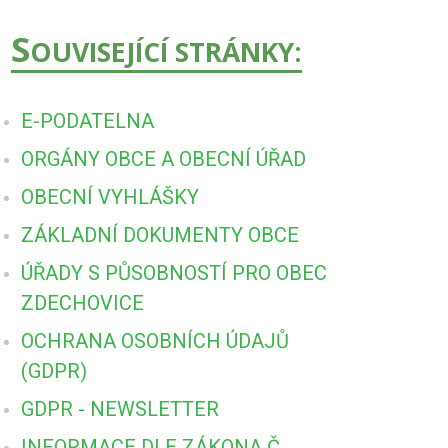
S
OUVISEJÍCÍ STRÁNKY:
E-PODATELNA
ORGÁNY OBCE A OBECNÍ ÚŘAD
OBECNÍ VYHLÁŠKY
ZÁKLADNÍ DOKUMENTY OBCE
ÚŘADY S PŮSOBNOSTÍ PRO OBEC
ZDECHOVICE
OCHRANA OSOBNÍCH ÚDAJŮ
(GDPR)
GDPR - NEWSLETTER
INFORMACE DLE ZÁKONA Č.