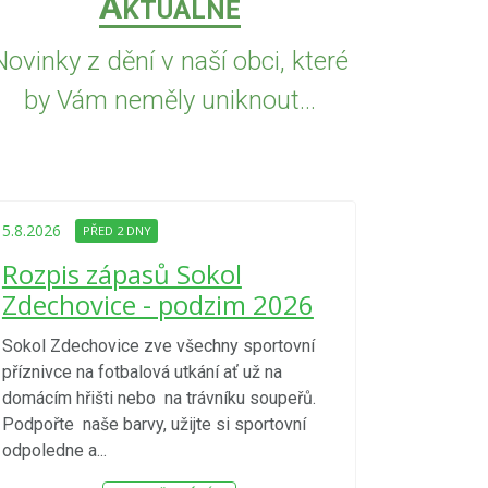
A
KTUÁLNĚ
Novinky z dění v naší obci, které
by Vám neměly uniknout...
5.8.2026
PŘED
Upozorně
5.8.2026
PŘED 2 DNY
Nařízení
Rozpis zápasů Sokol
kraje 4/
Zdechovice - podzim 2026
zvýšenéh
vzniku p
Sokol Zdechovice zve všechny sportovní
příznivce na fotbalová utkání ať už na
S ohledem na d
domácím hřišti nebo na trávníku soupeřů.
meteorologick
Podpořte naše barvy, užijte si sportovní
sucho, velmi v
odpoledne a...
zátěž, ...) up