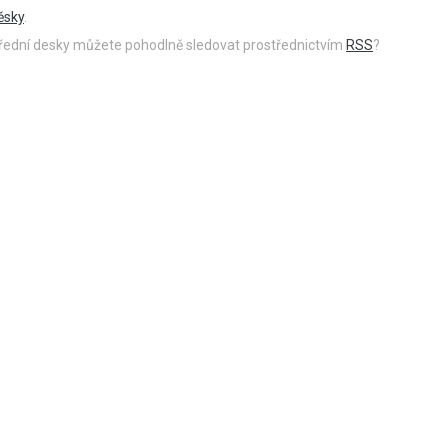
ěsky
.
 úřední desky můžete pohodlně sledovat prostřednictvím
RSS
?