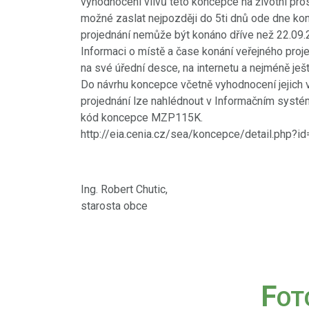
vyhodnocení vlivů této koncepce na životní pro
možné zaslat nejpozději do 5ti dnů ode dne kon
projednání nemůže být konáno dříve než 22.09.
Informaci o místě a čase konání veřejného proje
na své úřední desce, na internetu a nejméně j
Do návrhu koncepce včetně vyhodnocení jejich vl
projednání lze nahlédnout v Informačním systé
kód koncepce MZP115K.
http://eia.cenia.cz/sea/koncepce/detail.php
Ing. Robert Chutic,
starosta obce
F
OT