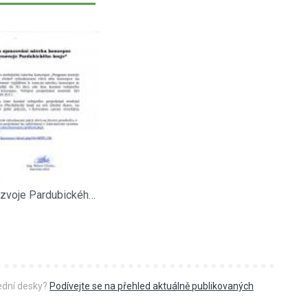
Program rozvoje Pardubického kraje 02092011
řední desky?
Podívejte se na přehled aktuálně publikovaných