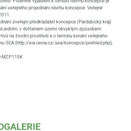
středí. Písemné vyjádření k tomuto návrhu koncepce je
ání veřejného projednání návrhu koncepce. Veřejné
2011.
dnání zveřejní předkladatel koncepce (Pardubický kraj)
eště jedním, v dotčeném území obvyklým způsobem.
ivů na životní prostředí a o termínu konání veřejného
mu SEA (http://eia.cenia.cz/sea/koncepce/prehled.php),
?id=MZP115K
OGALERIE