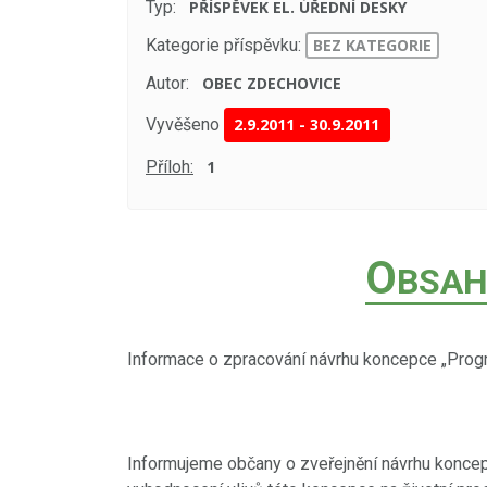
Typ:
PŘÍSPĚVEK EL. ÚŘEDNÍ DESKY
Kategorie příspěvku:
BEZ KATEGORIE
Autor:
OBEC ZDECHOVICE
Vyvěšeno
2.9.2011
-
30.9.2011
Příloh:
1
O
BSAH
Informace o zpracování návrhu koncepce „Prog
Informujeme občany o zveřejnění návrhu koncep