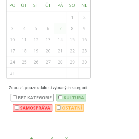
PO
ÚT
ST
ČT
PÁ
SO
NE
1
2
3
4
5
6
7
8
9
10
11
12
13
14
15
16
17
18
19
20
21
22
23
24
25
26
27
28
29
30
31
Zobrazit pouze události vybraných kategorií:
BEZ KATEGORIE
KULTURA
SAMOSPRÁVA
OSTATNÍ