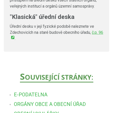
přístupem na úřední desku všech státních orgánů,
veřejných institucí a orgánů územní samosprávy.
"Klasická" úřední deska
Úřední desku v její fyzické podobě naleznete ve
Zdechovicích na staré budově obecního úřadu,
č.p. 96
.
S
OUVISEJÍCÍ STRÁNKY:
E-PODATELNA
ORGÁNY OBCE A OBECNÍ ÚŘAD