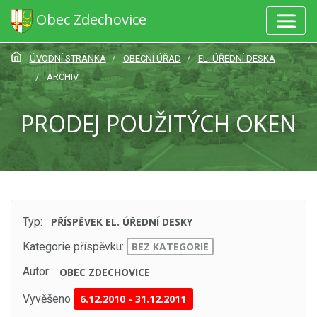
Obec Zdechovice
ÚVODNÍ STRÁNKA
OBECNÍ ÚŘAD
EL. ÚŘEDNÍ DESKA
ARCHIV
PRODEJ POUŽITÝCH OKEN
Typ:
PŘÍSPĚVEK EL. ÚŘEDNÍ DESKY
Kategorie příspěvku:
BEZ KATEGORIE
Autor:
OBEC ZDECHOVICE
Vyvěšeno
6.12.2010
-
31.12.2011