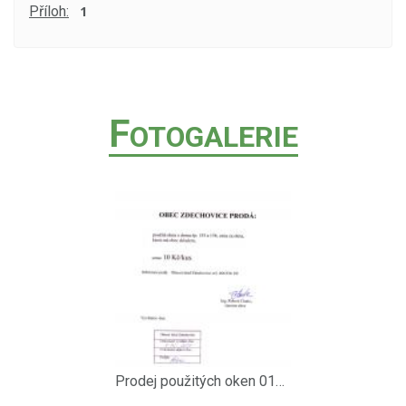
Příloh:
1
F
OTOGALERIE
Prodej použitých oken 01122010