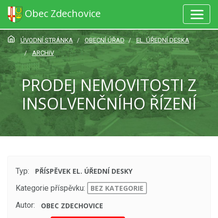
Obec Zdechovice
ÚVODNÍ STRÁNKA
OBECNÍ ÚŘAD
EL. ÚŘEDNÍ DESKA
ARCHIV
PRODEJ NEMOVITOSTI Z
INSOLVENČNÍHO ŘÍZENÍ
Typ:
PŘÍSPĚVEK EL. ÚŘEDNÍ DESKY
Kategorie příspěvku:
BEZ KATEGORIE
Autor:
OBEC ZDECHOVICE