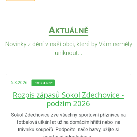
A
KTUÁLNĚ
Novinky z dění v naší obci, které by Vám neměly
uniknout...
5.8.2026
PŘED 4 DNY
Rozpis zápasů Sokol Zdechovice -
podzim 2026
Sokol Zdechovice zve všechny sportovní příznivce na
fotbalová utkání ať už na domácím hřišti nebo na
trávníku soupeřů. Podpořte naše barvy, užijte si
sportovní odpoledne a...