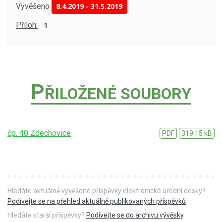
Vyvěšeno
8.4.2019
-
31.5.2019
Příloh:
1
P
ŘILOŽENÉ SOUBORY
čp. 40 Zdechovice
PDF
319.15 kB
Hledáte aktuálně vyvěšené příspěvky elektronické úřední desky?
Podívejte se na přehled aktuálně publikovaných příspěvků
.
Hledáte starší příspěvky?
Podívejte se do archivu vývěsky
.