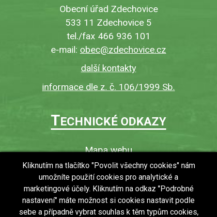
Obecní úřad Zdechovice
533 11 Zdechovice 5
tel./fax 466 936 101
e-mail:
obec@zdechovice.cz
další kontakty
informace dle z. č. 106/1999 Sb.
T
ECHNICKÉ ODKAZY
Mapa webu
O webu
Kliknutím na tlačítko "Povolit všechny cookies" nám
umožníte použití cookies pro analytické a
Povinně zveřejňované informace
marketingové účely. Kliknutím na odkaz "Podrobné
Ochrana osobních údajů (GDPR)
nastavení" máte možnost si cookies nastavit podle
Vyhledávání
sebe a případně vybrat souhlas k těm typům cookies,