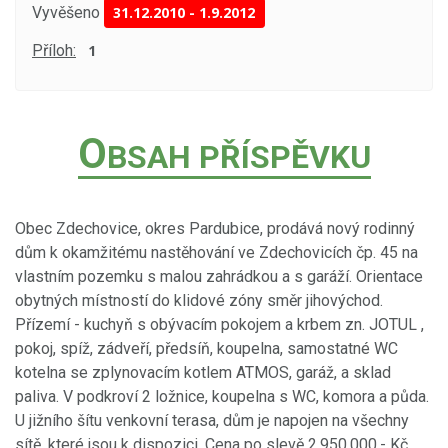
Vyvěšeno
31.12.2010
-
1.9.2012
Příloh:
1
O
BSAH PŘÍSPĚVKU
Obec Zdechovice, okres Pardubice, prodává nový rodinný
dům k okamžitému nastěhování ve Zdechovicích čp. 45 na
vlastním pozemku s malou zahrádkou a s garáží. Orientace
obytných místností do klidové zóny směr jihovýchod.
Přízemí - kuchyň s obývacím pokojem a krbem zn. JOTUL ,
pokoj, spíž, zádveří, předsíň, koupelna, samostatné WC
kotelna se zplynovacím kotlem ATMOS, garáž, a sklad
paliva. V podkroví 2 ložnice, koupelna s WC, komora a půda.
U jižního šítu venkovní terasa, dům je napojen na všechny
sítě, které jsou k dispozici. Cena po slevě 2.950.000,- Kč.