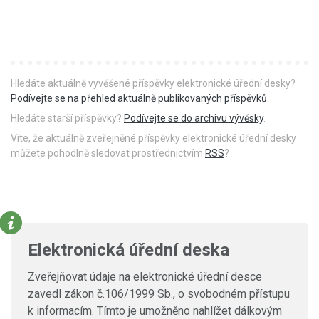
Hledáte aktuálně vyvěšené příspěvky elektronické úřední desky?
Podívejte se na přehled aktuálně publikovaných příspěvků
.
Hledáte starší příspěvky?
Podívejte se do archivu vývěsky
.
Víte, že aktuálně zveřejněné příspěvky elektronické úřední desky
můžete pohodlně sledovat prostřednictvím
RSS
?
Elektronická úřední deska
Zveřejňovat údaje na elektronické úřední desce
zavedl zákon č.106/1999 Sb., o svobodném přístupu
k informacím. Tímto je umožněno nahlížet dálkovým