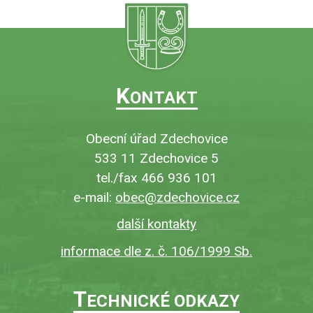
K
ONTAKT
Obecní úřad Zdechovice
533 11 Zdechovice 5
tel./fax 466 936 101
e-mail:
obec@zdechovice.cz
další kontakty
informace dle z. č. 106/1999 Sb.
T
ECHNICKÉ ODKAZY