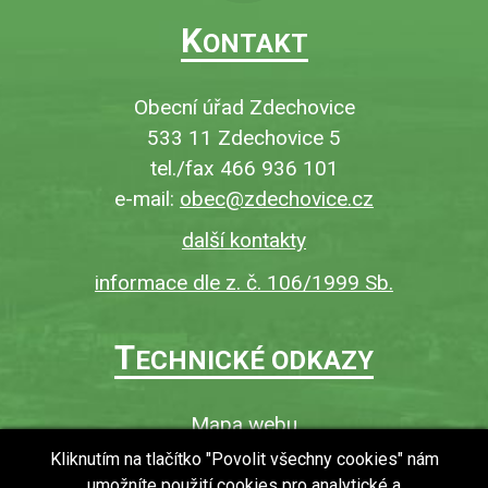
K
ONTAKT
Obecní úřad Zdechovice
533 11 Zdechovice 5
tel./fax 466 936 101
e-mail:
obec@zdechovice.cz
další kontakty
informace dle z. č. 106/1999 Sb.
T
ECHNICKÉ ODKAZY
Mapa webu
O webu
Kliknutím na tlačítko "Povolit všechny cookies" nám
umožníte použití cookies pro analytické a