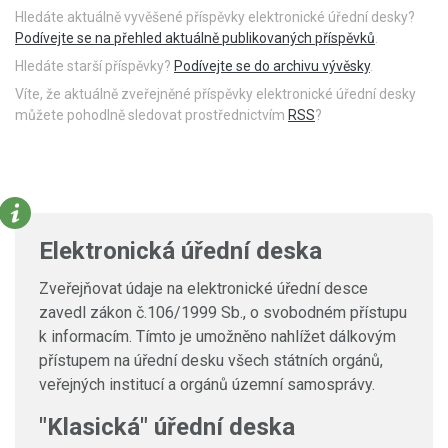
Hledáte aktuálně vyvěšené příspěvky elektronické úřední desky?
Podívejte se na přehled aktuálně publikovaných příspěvků
.
Hledáte starší příspěvky?
Podívejte se do archivu vývěsky
.
Víte, že aktuálně zveřejněné příspěvky elektronické úřední desky
můžete pohodlně sledovat prostřednictvím
RSS
?
Elektronická úřední deska
Zveřejňovat údaje na elektronické úřední desce
zavedl zákon č.106/1999 Sb., o svobodném přístupu
k informacím. Tímto je umožněno nahlížet dálkovým
přístupem na úřední desku všech státních orgánů,
veřejných institucí a orgánů územní samosprávy.
"Klasická" úřední deska