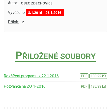
Autor:
OBEC ZDECHOVICE
Vyvěšeno
8.1.2016
-
26.1.2016
Příloh:
2
P
ŘILOŽENÉ SOUBORY
Rozšíření programu z 22.1.2016
PDF
133.22 kB
Pozvánka na ZO 1-2016
PDF
132.88 kB