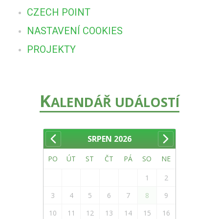
CZECH POINT
NASTAVENÍ COOKIES
PROJEKTY
K
ALENDÁŘ UDÁLOSTÍ
SRPEN
2026
PO
ÚT
ST
ČT
PÁ
SO
NE
1
2
3
4
5
6
7
8
9
10
11
12
13
14
15
16