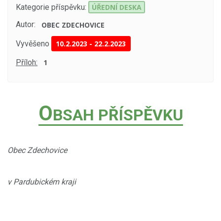
Kategorie příspěvku:
ÚŘEDNÍ DESKA
Autor:
OBEC ZDECHOVICE
Vyvěšeno
10.2.2023
-
22.2.2023
Příloh:
1
O
BSAH PŘÍSPĚVKU
Obec Zdechovice
v Pardubickém kraji