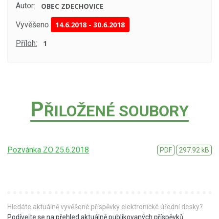
Autor:
OBEC ZDECHOVICE
Vyvěšeno
14.6.2018
-
30.6.2018
Příloh:
1
P
ŘILOŽENÉ SOUBORY
Pozvánka ZO 25.6.2018
PDF
297.92 kB
Hledáte aktuálně vyvěšené příspěvky elektronické úřední desky?
Podívejte se na přehled aktuálně publikovaných příspěvků
.