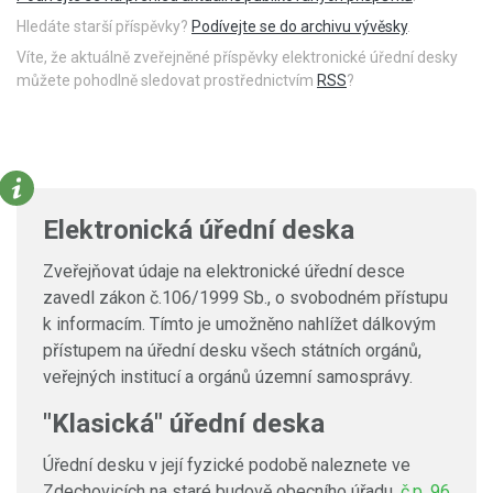
Hledáte starší příspěvky?
Podívejte se do archivu vývěsky
.
Víte, že aktuálně zveřejněné příspěvky elektronické úřední desky
můžete pohodlně sledovat prostřednictvím
RSS
?
Elektronická úřední deska
Zveřejňovat údaje na elektronické úřední desce
zavedl zákon č.106/1999 Sb., o svobodném přístupu
k informacím. Tímto je umožněno nahlížet dálkovým
přístupem na úřední desku všech státních orgánů,
veřejných institucí a orgánů územní samosprávy.
"Klasická" úřední deska
Úřední desku v její fyzické podobě naleznete ve
Zdechovicích na staré budově obecního úřadu,
č.p. 96