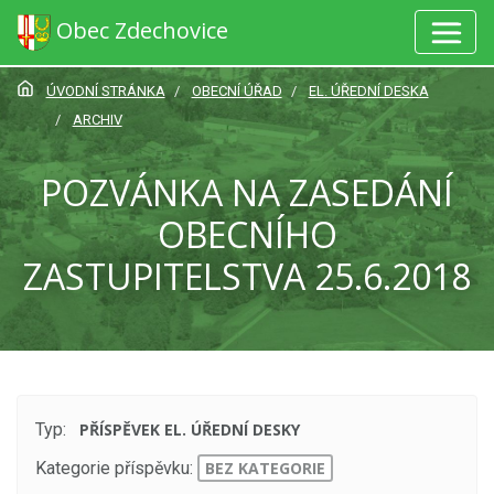
Obec Zdechovice
ÚVODNÍ STRÁNKA
OBECNÍ ÚŘAD
EL. ÚŘEDNÍ DESKA
ARCHIV
POZVÁNKA NA ZASEDÁNÍ
OBECNÍHO
ZASTUPITELSTVA 25.6.2018
Typ:
PŘÍSPĚVEK EL. ÚŘEDNÍ DESKY
Kategorie příspěvku:
BEZ KATEGORIE