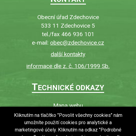
Obecní úřad Zdechovice
533 11 Zdechovice 5
tel./fax 466 936 101
e-mail:
obec@zdechovice.cz
další kontakty
informace dle z. č. 106/1999 Sb.
T
ECHNICKÉ ODKAZY
Mapa webu
O webu
Kliknutím na tlačítko "Povolit všechny cookies" nám
umožníte použití cookies pro analytické a
Povinně zveřejňované informace
marketingové účely. Kliknutím na odkaz "Podrobné
Ochrana osobních údajů (GDPR)