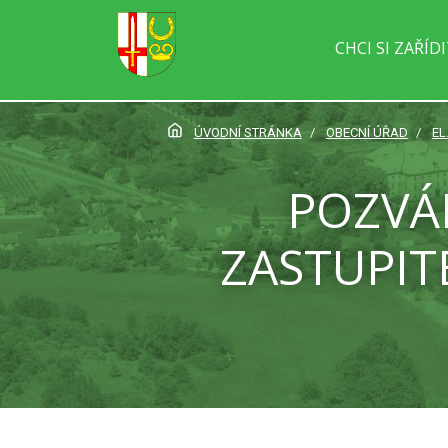
CHCI SI ZAŘÍD
ÚVODNÍ STRÁNKA
OBECNÍ ÚŘAD
EL
POZVÁ
ZASTUPIT