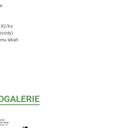
ře
- Kč/ks
řevody)
mu lékaři
OGALERIE