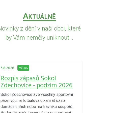
A
KTUÁLNĚ
Novinky z dění v naší obci, které
by Vám neměly uniknout...
5.8.2026
VČE
Upozorně
5.8.2026
VČERA
Nařízení
Rozpis zápasů Sokol
kraje 4/
Zdechovice - podzim 2026
zvýšenéh
vzniku p
Sokol Zdechovice zve všechny sportovní
příznivce na fotbalová utkání ať už na
S ohledem na d
domácím hřišti nebo na trávníku soupeřů.
meteorologick
Podpořte naše barvy, užijte si sportovní