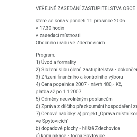
VEŘEJNÉ ZASEDÁNÍ ZASTUPITELSTVA OBCE
které se koná v pondělí 11. prosince 2006
v 17,30 hodin
v zasedací místnosti
Obecního úřadu ve Zdechovicích
Program:
1) Úvod a formality
2) Složení slibu členů zastupitelstva - dokonče
3) Zřízení finančního a kontrolního výboru
4) Cena popelnice 2007 - návrh 480,- Kč,
platba až po 1.1.2007
5) Odměny neuvolněným poslancům
6) Zpráva z dílčího přezkoumání hospodaření z
7) Cenové nabídky: a) projekt „Oprava místní k
ve Spytovicích"
b) dopadové plochy - hřiště Zdechovice
c) komunikace - točna Spytovice