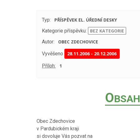
Typ:
PŘÍSPĚVEK EL. ÚŘEDNÍ DESKY
Kategorie příspěvku:
BEZ KATEGORIE
Autor:
OBEC ZDECHOVICE
Vyvěšeno
28.11.2006
-
20.12.2006
Příloh:
1
O
BSAH
Obec Zdechovice
v Pardubickém kraji
si dovoluje Vás pozvat na