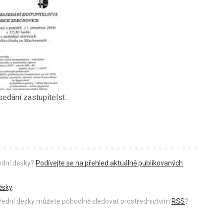
Veřejné zasedání zastupitelstva obce Zdechovice dne 12. prosince 2006
řední desky?
Podívejte se na přehled aktuálně publikovaných
ěsky
.
 úřední desky můžete pohodlně sledovat prostřednictvím
RSS
?